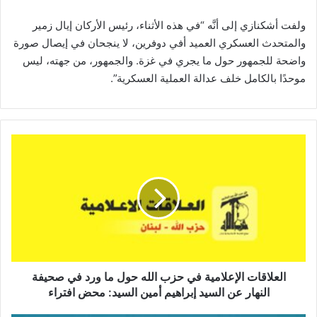
ولفت أشكنازي إلى أنَّه “في هذه الأثناء، رئيس الأركان إيال زمير
والمتحدث العسكري العميد أفي دوفرين، لا ينجحان في إيصال صورة
واضحة للجمهور حول ما يجري في غزة. والجمهور، من جهته، ليس
موحدًا بالكامل خلف عدالة العملية العسكرية”.
ا
ل
ع
ل
ا
ق
ا
ت
ا
ل
العلاقات الإعلامية في حزب الله حول ما ورد في صحيفة
إ
النهار عن السيد إبراهيم أمين السيد: محض ‏افتراء
ع