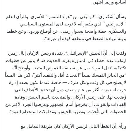
أسابيع وربما أشهر.
وسأل أشكنازي: “كم تبقى من “هواء للتنفس” للأسرى، وللرأي العام
“الإسرائيلي” الذي يشعر أنه لا توجد لدى المستوى السياسي
والعسكري خطة واضحة بجدول زمني، عن أوضاع وردود، وعن خطط
بديلة لزيادة الضغط في منطقة كهذه أو غيرها”.
ولفت إلى أنَّ الجيش “الإسرائيلي”، بقيادة رئيس الأركان إيال زمير،
ارتكب عدة أخطاء في المناورة بغزة، الحديث هنا لا يدور عن خطوات
تكتيكية لنقل القوات، بل عن سياسة الغموض المتبعة. وأوضح أنَّه
“من الجائز التمسك بمبدأ “التحدث أقل والتنفيذ أكثر”، لكن هذا المبدأ
لا يصلح في كل وقت ولكل ظرف — خاصة عندما تكون بصدد إدارة
حرب استمرت أكثر من عام ونصف دون أن تحقق الأهداف التي
وُضعت لها. على رئيس الأركان، والمتحدث باسم الجيش، وقادة
القيادات والقوات، أن يخرجوا أمام الجمهور ويعرضوا الجزء الأكبر من
الخطوات التي اتُّخذت، ونظرية الجيش، ومدلولات استخدام القوة”.
ورأى أنَّ الخطأ الثاني لرئيس الأركان كان طريقة التعامل مع