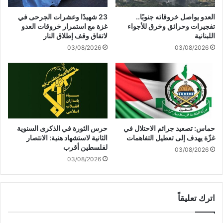
ف
ا
العدو يواصل خروقاته جنوبًا..
23 شهيدًا وعشرات الجرحى في
ي
ل
تفجيرات وحرائق وخرق للأجواء
غزة مع استمرار خروقات العدو
ص
ي
اللبنانية
لاتفاق وقف إطلاق النار
ح
م
03/08/2026
03/08/2026
ي
ن
ف
ي
ة
ة
ا
ت
ل
ت
ن
ن
ه
ا
ا
م
حماس: تصعيد جرائم الاحتلال في
حرس الثورة في الذكرى السنوية
ر
ى
غزّة يهدف إلى تعطيل التفاهمات
الثانية لاستشهاد هنية: الانتصار
ع
و
لفلسطين أقرب
03/08/2026
ن
ن
03/08/2026
ا
و
ل
ا
س
ص
ي
اترك تعليقاً
ل
د
ت
إ
ن