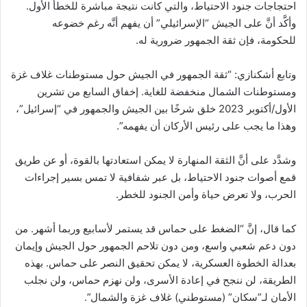
احتجاجات جنود الاحتياط، والتي كانت نتيجة مباشرة للخطأ الأول.
وأكَّد أنَّ على الجيش “الإسرائيلي” أن يفهم أنَّه رغم خضوعه
للحكومة، فإن ثقة الجمهور ضرورية له.
وتابع أشكنازي: “ثقة الجمهور في الجيش حول مستوطنات غلاف غزة
ومستوطنات الشمال منخفضة للغاية. إخفاق السابع من تشرين
الأول/أكتوبر 2023 خلق شرخًا بين الجيش والجمهور في “إسرائيل”،
وهذا ما يجب على رئيس الأركان أن يفهمه”.
وشدَّد على أنَّ الثقة المنهارة لا يمكن استعادتها بالقوة، أو عن طريق
قمع أصوات جنود الاحتياط، بل عبر شفافية لا تمس بسير إجراءات
الحرب، ولا تعرض حياة وأمن الجنود للخطر.
كما قال، إنَّ “الضغط على حماس قد يستمر لأسابيع وربما أشهر. من
دون دعم شعبي واسع، ومن دون تلاحم الجمهور حول الجيش وإيمان
بعدالة الخطوة العسكرية، لا يمكن تحقيق النصر على حماس. بهذه
الطريقة، لن ننجح في إعادة الأسرى، ولن نهزم حماس، ولن نجلب
الأمان لـ”سكان” (مستوطني) غلاف غزة والشمال”.