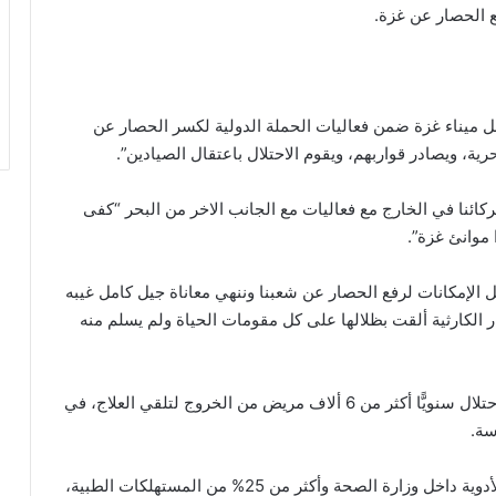
ع الحصار عن غزة.
ل ميناء غزة ضمن فعاليات الحملة الدولية لكسر الحصار عن
ية، ويصادر قواربهم، ويقوم الاحتلال باعتقال الصيادين”.
ائنا في الخارج مع فعاليات مع الجانب الاخر من البحر “كفى
 موانئ غزة”.
ل الإمكانات لرفع الحصار عن شعبنا وننهي معاناة جيل كامل غيبه
ار الكارثية ألقت بظلالها على كل مقومات الحياة ولم يسلم منه
واستعرض معروف الواقع الصحي في غزة، حيث يمنع احتلال سنويًّا أكثر من 6 ألاف مريض من الخروج لتلقي العلاج، في
كما بيّن أن الحصار تسبب بفقدان ما يقارب 43% من الأدوية داخل وزارة الصحة وأكثر من 25% من المستهلكات الطبية،