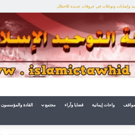
د وإصابات وتوغلات في خروقات جديدة للاحتلال
مواقف
واحات إيمانية
قضايا وآراء
مجتمع
القادة والمؤسسون