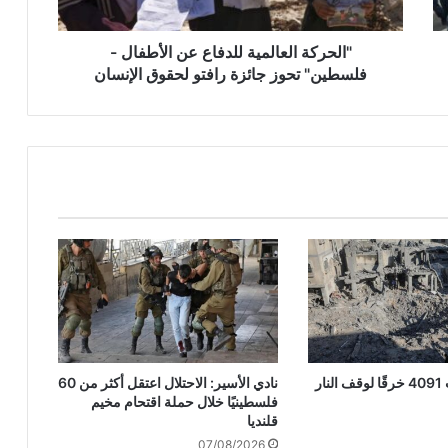
ا
ل
ع
"الحركة العالمية للدفاع عن الأطفال -
ا
فلسطين" تحوز جائزة رافتو لحقوق الإنسان
ل
م
ي
ة
ل
ل
د
ف
ا
ع
ع
ن
ا
ل
الاحتلال ارتكب 4091 خرقًا لوقف النار
نادي الأسير: الاحتلال اعتقل أكثر من 60
أ
فلسطينيًا خلال حملة اقتحام مخيم
ط
قلنديا
ف
07/08/2026