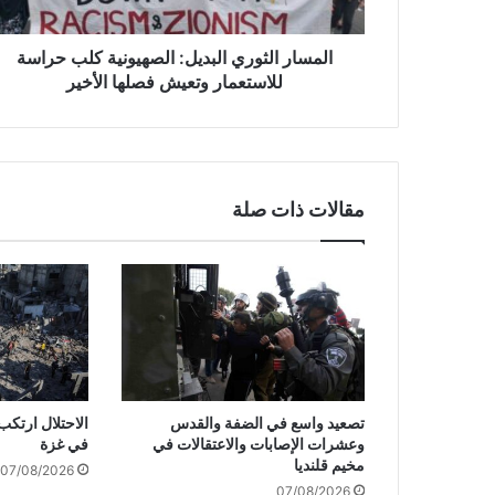
ل
ث
و
المسار الثوري البديل: الصهيونية كلب حراسة
ر
للاستعمار وتعيش فصلها الأخير
ي
ا
ل
ب
د
مقالات ذات صلة
ي
ل
:
ا
ل
ص
ه
ي
و
تصعيد واسع في الضفة والقدس
ن
وعشرات الإصابات والاعتقالات في
في غزة
ي
مخيم قلنديا
07/08/2026
ة
07/08/2026