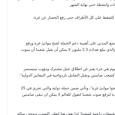
يات وانشطة حتى نهاية الشهر
للضغط على كل الأطراف حتى رفع الحصار عن غزة.
ع المدني على أهمية دعم الحملة لفتح موانئ غزة ورفع
الحصار كاملاً عن قطاع غزة، قائلاً: “شعبنا الفلسطيني والذي يبلغ تعداده 2.3 مليون لا يمكن أن يقبل شعبنا أن يموت
اليوم هي جزء يعبر عن انطلاق عمل مشترك ودؤوب سيستمر
كشعب صامتين ونقبل التعامل بازدواجية في المعايير الدولية”.
وأوضح أن هذه الفعالية تعبر برسالة حقيقية لنقول “افتحوا موانئ غزة”، وتأتي ضمن حملة دولية والتي تجري في 25
ة لترفع صوت شعبنا لتقول للعالم لا يمكن ان نبقى صامتين
جمعات داعمة لشعبنا؛ لذا نقف هنا لنعلي الصوت ونوجه رسالة