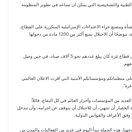
الطبية والتشخيصية التي يمكن ان تساعد في تطوير المنظومة
 إلى أن الاحتلال تسبب في دمار ما يزيد 2500 منشأة ومصنع جراء الاعتداءات الإسرائيلية المتكررة على القطاع،
ويمنع إدخال مواد الخام مما يفاقم معاناة شعبنا في غزة، موضحًا أن الاحتلال يمنع أكثر من 1200 مادة من دخولها
وذكر معروف أن الصيادين قبيل الحصار الإسرائيلي على قطاع غزة كان يبلغ عددهم نحو 5 آلاف صياد، في حين وصل
قهم.
لى منظماتكم ومؤسساتكم الأمنية التي اقرت الاعلان العالمي
زة”.
يد من المؤسسات وأحرار العالم في كل البقاع، قائلاً:
 الحصار أن تنتهي، آن للاحتلال أن يتوقف عن اجرامه، وأن تتدخل
فق الأعراف والقوانين الدولية.
جهنا، هذه الحملة تبدأ اليوم في عديد من الفعاليات والمدن من