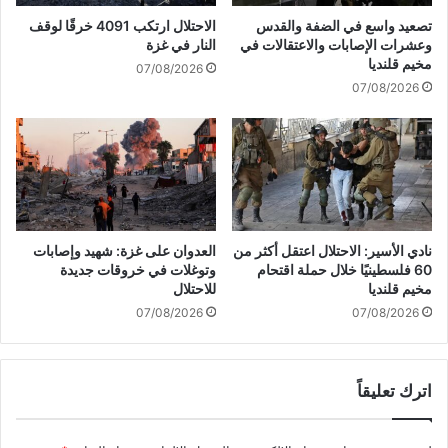
ي
د
تصعيد واسع في الضفة والقدس
الاحتلال ارتكب 4091 خرقًا لوقف
غ
ا
وعشرات الإصابات والاعتقالات في
النار في غزة
ز
ء
مخيم قلنديا
07/08/2026
ة
م
07/08/2026
ب
ن
ع
ب
د
ي
ت
ن
ع
ه
ط
م
ل
5
ا
أ
نادي الأسير: الاحتلال اعتقل أكثر من
العدوان على غزة: شهيد وإصابات
ل
ط
60 فلسطينيًا خلال حملة اقتحام
وتوغلات في خروقات جديدة
خ
ف
مخيم قلنديا
للاحتلال
ط
ا
07/08/2026
07/08/2026
و
ل
ط
م
ا
ن
ل
اترك تعليقاً
م
ا
ن
س
ز