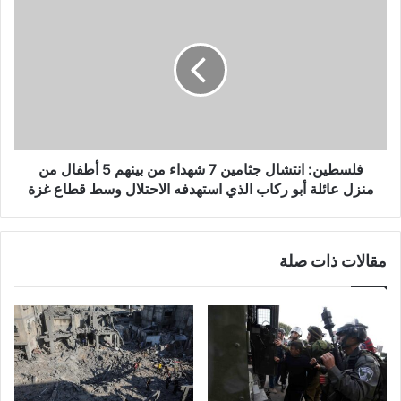
غ
ل
ز
س
ة
ط
:
ي
8
ن
0
:
%
ا
ن
ن
س
ت
فلسطين: انتشال جثامين 7 شهداء من بينهم 5 أطفال من
ب
ش
منزل عائلة أبو ركاب الذي استهدفه الاحتلال وسط قطاع غزة
ة
ا
ع
ل
ج
ج
مقالات ذات صلة
ز
ث
ا
ا
ل
م
ط
ي
ا
ن
ق
7
ة
ش
ف
ه