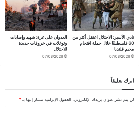
ة
ي
ا
ب
ل
و
ع
ت
م
س
ل
"
نادي الأسير: الاحتلال اعتقل أكثر من
العدوان على غزة: شهيد وإصابات
ا
60 فلسطينيًا خلال حملة اقتحام
وتوغلات في خروقات جديدة
ل
مخيم قلنديا
للاحتلال
ح
07/08/2026
07/08/2026
ك
و
م
اترك تعليقاً
ي
و
س
لن يتم نشر عنوان بريدك الإلكتروني.
الحقول الإلزامية مشار إليها بـ
*
ط
م
ا
د
ي
ل
ن
ت
ة
ع
غ