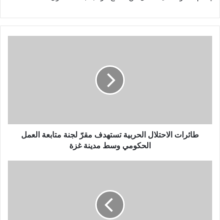
ط
ا
ئ
ر
ا
ت
ا
ل
ا
ح
طائرات الاحتلال الحربية تستهدف مقرّ لجنة متابعة العمل
ت
الحكومي وسط مدينة غزة
ل
ا
إ
ل
ع
ا
ل
ل
ا
ح
م
ر
ا