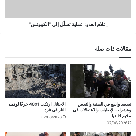
ب
ل
ي
ع
ة
د
ت
و
إعلام العدو: عملية تسلّل إلى "الكيبوتس"
س
:
ت
ع
ه
م
مقالات ذات صلة
د
ل
ف
ي
م
ة
ق
ت
رّ
س
ل
لّ
ج
ل
ن
إ
ة
ل
تصعيد واسع في الضفة والقدس
الاحتلال ارتكب 4091 خرقًا لوقف
م
ى
وعشرات الإصابات والاعتقالات في
النار في غزة
ت
"
مخيم قلنديا
07/08/2026
ا
ا
07/08/2026
ب
ل
ع
ك