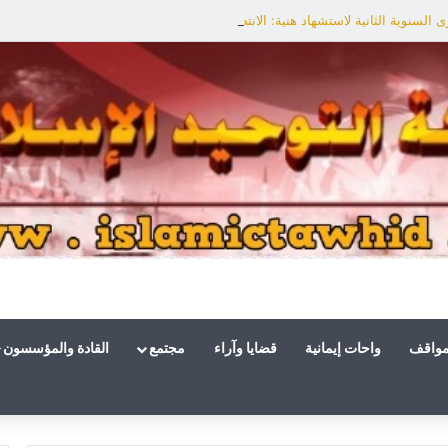
السنوية الثانية لاستشهاد هنية: الانتصار لفلسطين أقرب
مواقف
واحات إيمانية
قضايا وآراء
مجتمع
القادة والمؤسسون