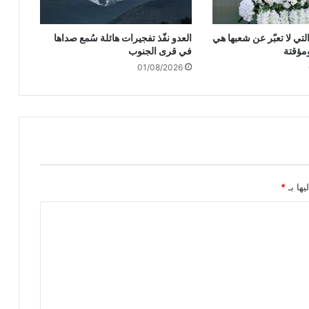
ل
ا
لتي لا تعبّر عن شعبها هي
العدو نفّذ تفجيرات هائلة سُمع صداها
س
مؤقتة
في قرى الجنوب
ت
01/08/2026
ق
ا
ل
ة
س
ع
و
د
يّ
يها بـ
*