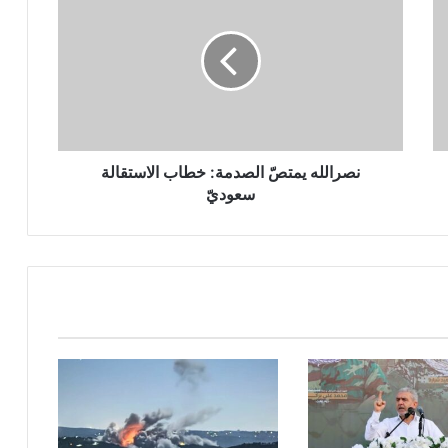
ص
ر
ا
ل
ل
ه
ي
م
ت
نصرالله يمتصّ الصدمة: خطاب الاستقالة
صّ
سعوديّ
ا
ل
ص
د
م
ة
:
خ
ط
ا
ب
ا