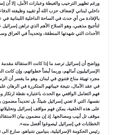
ورغم تظهير الترحيب والغبطة وعبارات الأمل، إلا أن إس
داخلي لبناني لإضعاف حزب الله أو تقييد وظيفته الدفاع
بالإفادة من أي حدث في الساحة الداخلية اللبنانية ف
لتأجيج مذهبي، وهو السلاح الأهم الذي تراهن إسرائيل ع
الأحداث التي شهدتها المنطقة، وتحديداً في العراق وسو
وواضح أن إسرائيل ترصد ما إذا كانت الاستقالة مقدمة 
الإسرائيليون آمالهم، وربما أيضاً خطواتهم، وإن كانت ال
مجرد تهيئة مناخ فتنوي في لبنان. وهو ما يفسر أن الرسم
في عقد الآمال، نتيجة خيباتهم المتكررة في الرهان على
فهم التعامل الواقعي مع الحدث باعتباره نقطة ارتكاز 
نفسها، التي لا تعني إسرائيل شيئاً، بل تحديداً مضمون بي
على هذه الخلفية، يمكن فهم مواقف إسرائيل وتحليلاتها
موقف تل أبيب ومصالحها. إذ إن مضمون بيان الاستقال
الخطابات في إسرائيل ليصوغوا أفضل منه».
رئيس الحكومة الإسرائيلية، بنيامين نتنياهو، سارع ا