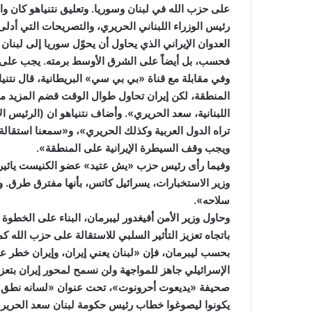
على حزب الله في لبنان وسوريا. وتعليق نتنياهو كان واض
رئيس الوزراء اللبناني الحريري، والتصريحات التي أدلى
العدوان الإيراني الذي يحاول أن يحوّل سوريا إلى لبنا
فحسب، بل أيضاً على الشرق الأوسط برمته. يجب على ا
وفي مقابلة مع قناة «بي بي سي» البريطانية، قال نتني
المنطقة، لكن إيران تحاول طوال الوقت قضم المزيد من
اللبنانية، سعد الحريري». وأضاف نتنياهو ان (الرئيس ال
تراه الدول العربية وكذلك الحريري»، و«سمعنا استقالة 
ويجب وقف السيطرة الإيرانية على المنطقة».
وفيما رأى رئيس حزب «يش عتيد» عضو الكنيست يائير لاب
وزير الاستخبارات، يسرائيل كاتس، بأنها مفترق طرق. 
سلاحه».
وحاول وزير الأمن أفيغدور ليبرمان، البناء على الخطوة ال
باتجاه تعزيز التأثير السلبي للاستقالة على حزب الله كم
بحسب ليبرمان، فإن «لبنان يعني إيران، وإيران خطر عل
الإسرائيلي جاهز للمواجهة ولن نسمح لمحور إيران بتعزي
صحيفة «يديعوت أحرونوت»، تحت عنوان «لسانه نطق بكل
يكونوا ليصوغوا خطاب رئيس حكومة لبنان سعد الحريري