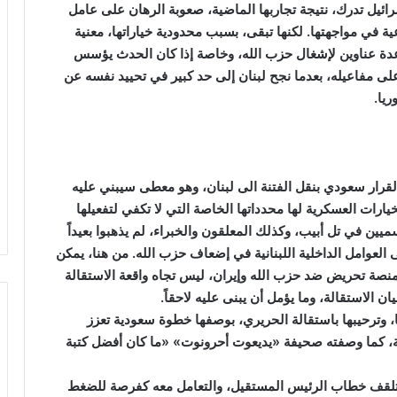
رائيل تدرك، نتيجة تجاربها الماضية، صعوبة الرهان على عامل
ية في مواجهتها. لكنها تبقى، بسبب محدودية خياراتها، معنية
ي عدة عناوين لإشغال حزب الله، وخاصة إذا كان الحدث يؤسس
لى مفاعيله، بعدما نجح لبنان إلى حد كبير في تحييد نفسه عن
ريا.
لقرار سعودي بنقل الفتنة الى لبنان، وهو معطى سيبني عليه
خيارات العسكرية لها محدداتها الخاصة التي لا تكفي لتفعيلها
يين في تل أبيب، وكذلك المعلقون والخبراء، لم يذهبوا بعيداً
 العوامل الداخلية اللبنانية في إضعاف حزب الله. من هنا، يمكن
ومنصة تحريض ضد حزب الله وإيران، ليس تجاه واقعة الاستقالة
ان الاستقالة، وما يؤمل أن يبنى عليه لاحقاً.
، وترحيبها باستقالة الحريري، بوصفها خطوة سعودية تعزز
ة، كما وصفته صحيفة «يديعوت أحرونوت» «ما كان أفضل كتبة
لى تلقف خطاب الرئيس المستقيل، والتعامل معه كفرصة للضغط