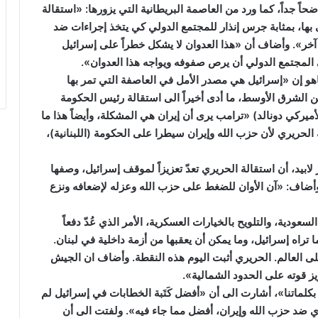
حاً جداً، كما ورد من العاصمة البريطانية التي يزورها: «استقالة
 بها، بمثابة جرس إنذار للمجتمع الدولي كي يتخذ إجراءات ضد
ن آخر». وأضاف أن «هذا العدوان لا يشكل خطراً على إسرائيل
لمجتمع الدولي أن يرص صفوفه ويواجه هذا العدوان».
اهو إن «إسرائيل هي مصدر الأمل في العاصفة التي تمر بها
 الشرق الأوسط، ما أدى أخيراً الى استقالة رئيس الحكومة
أميركي دونالد) «ترامب يرى أن إيران هي المشكلة، وأيضاً هذا ما
الحريري لأن حزب الله وإيران سيطرا على الحكومة (اللبنانية)،
يد، أن استقالة الحريري تعدّ تعزيزاً لموقف إسرائيل، وصفها
وأضاف: «آن الأوان للضغط على حزب الله وعزله لإضعافه ونزع
سعودية، والتلويح بالخيارات العسكرية، الأمر الذي عُدّ دفعاً
ا تراه إسرائيل، وما يمكن أن يعقبها من أزمة داخلية في لبنان.
ى العالم. الحريري أثبت اليوم هذه النقطة. وأضاف ان الجيش
ز قوته على الحدود الشمالية».
ماتنا»، أشارت الى أن «أفضل كَتَبة الخطابات في إسرائيل لم
 ضد حزب الله وإيران، أفضل مما جاء فيه». ولفتت الى أن