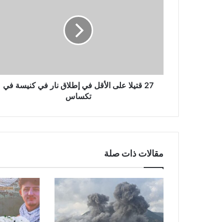
7
ق
ت
ي
ل
ا
ع
ل
ى
27 قتيلا على الأقل في إطلاق نار في كنيسة في
ا
تكساس
ل
أ
ق
ل
ف
مقالات ذات صلة
ي
إ
ط
ل
ا
ق
ن