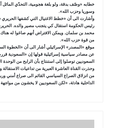
خطابه «وصّف بدقة، ولو بلغة هجومية، التحدّي الماثل 
وسوريا وحزب الله».
وأشارت الى أن «خطط الاغتيال التي كشفها الحريري ف
رئيس الحكومة استقال كي يتجنب مصير والده. الحريري 
محمد بن سلمان. ويمكن الافتراض أنهم صاغوا له هناك 
من قوة حزب الله».
موقع «المصدر» الإسرائيلي أشار الى أن «الخطوة الس
عن مصادر سياسية إسرائيلية قولها إن «السعودية قررت ن
السعوديين توصلوا إلى استنتاج بأن الرابح من الوحدة ال
وحذرت القناة العاشرة العبرية من تداعيات الاستقالة و
من انزلاق الصراع السياسي القائم الى صراع أمني وربما
الداخلية هادئة، «لكن السعوديين لا يخشون من مواجهة ح
2