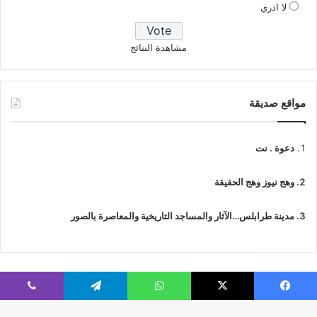
لا ادري
مشاهدة النتائج
مواقع صديقة
دعوة . نت
وهج نيوز وهج الحقيقة
مدينة طرابلس…الآثار والمساجد التاريخية والمعاصرة بالصور
فيسبوك
‫X
واتساب
تيلقرام
ڤايبر
© جميع الحقوق محفوظة 2026 | IslamicTawhid