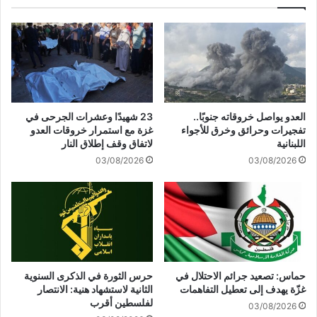
ا
و
ف
ق
ي
ع
ا
ح
ل
د
ق
ب
ر
ي
ى
ا
العدو يواصل خروقاته جنوبًا..
23 شهيدًا وعشرات الجرحى في
ا
ر
تفجيرات وحرائق وخرق للأجواء
غزة مع استمرار خروقات العدو
ل
و
اللبنانية
لاتفاق وقف إطلاق النار
أ
ن
03/08/2026
03/08/2026
م
و
ا
م
م
ع
ي
دّ
ة
ا
ف
ت
ص
ت
ل
ج
حماس: تصعيد جرائم الاحتلال في
حرس الثورة في الذكرى السنوية
ا
سّ
غزّة يهدف إلى تعطيل التفاهمات
الثانية لاستشهاد هنية: الانتصار
ل
س
لفلسطين أقرب
03/08/2026
ك
إ