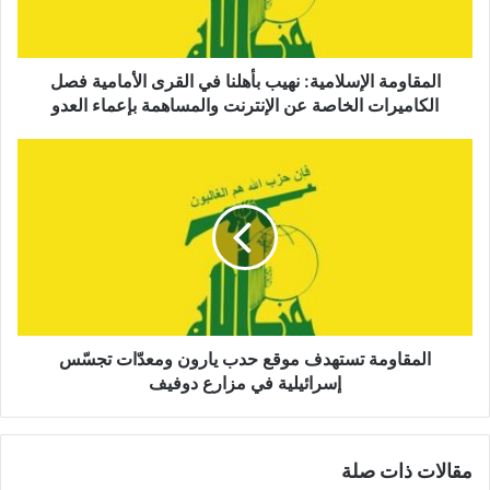
م
ة
ا
ل
المقاومة الإسلامية: نهيب بأهلنا في القرى الأمامية فصل
إ
الكاميرات الخاصة عن الإنترنت والمساهمة بإعماء العدو
س
ل
ا
ا
ل
م
م
ي
ق
ة
ا
:
و
ن
م
ه
ة
ي
ت
ب
س
المقاومة تستهدف موقع حدب يارون ومعدّات تجسّس
ب
ت
إسرائيلية في مزارع دوفيف
أ
ه
ه
د
ل
ف
مقالات ذات صلة
ن
م