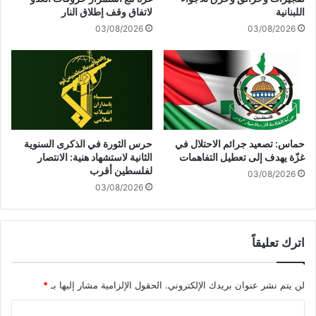
ب
م
اللبنانية
لاتفاق وقف إطلاق النار
ن
ق
03/08/2026
03/08/2026
ا
ب
ن
ل
و
ة
ز
ي
ر
م
ع
ك
ع
ن
ب
ت
حماس: تصعيد جرائم الاحتلال في
حرس الثورة في الذكرى السنوية
و
ص
غزّة يهدف إلى تعطيل التفاهمات
الثانية لاستشهاد هنية: الانتصار
ة
و
لفلسطين أقرب
03/08/2026
ن
ر
03/08/2026
ا
أ
س
ي
ف
خ
ة
اترك تعليقاً
ط
ق
و
ر
ا
لن يتم نشر عنوان بريدك الإلكتروني.
الحقول الإلزامية مشار إليها بـ
*
ب
ت
ا
ا
ا
ل