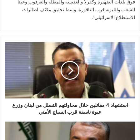
فوق بلدات الضهيرة وكفرلا والعديسة والمطله والعرقوب وعيتا
الشعب واللبونة قرب الناقورة، وسط تحليق مكثف لطائرات
الاستطلاع الاسرائيلي”.
ا
س
ت
ش
ه
ا
د
4
م
ق
استشهاد 4 مقاتلين خلال محاولتهم التسلل من لبنان وزرع
ا
عبوة ناسفة قرب السياج الأمني
ت
ل
ع
ي
ب
ن
د