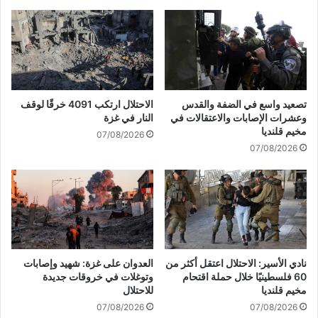
و
ت
ل
ا
ه
ئ
ا
ب
ف
ا
ي
ل
ح
ق
تصعيد واسع في الضفة والقدس
الاحتلال ارتكب 4091 خرقًا لوقف
ر
س
وعشرات الإصابات والاعتقالات في
النار في غزة
ب
ا
مخيم قلنديا
07/08/2026
م
م
07/08/2026
ع
ت
ل
س
ب
ت
ن
ه
ا
د
ن
ف
غ
ر
نادي الأسير: الاحتلال اعتقل أكثر من
العدوان على غزة: شهيد وإصابات
ف
60 فلسطينيًا خلال حملة اقتحام
وتوغلات في خروقات جديدة
ق
مخيم قلنديا
للاحتلال
ي
07/08/2026
07/08/2026
ا