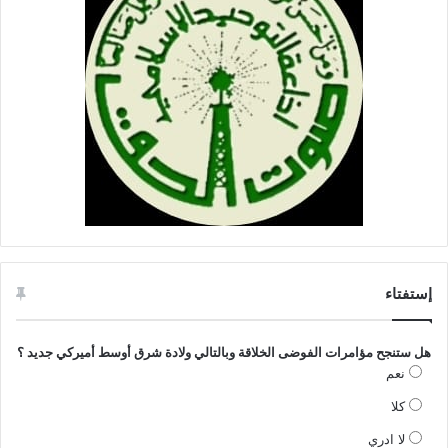
إستفتاء
هل ستنجح مؤامرات الفوضى الخلاقة وبالتالي ولادة شرق أوسط أميركي جديد ؟
نعم
كلا
لا ادري