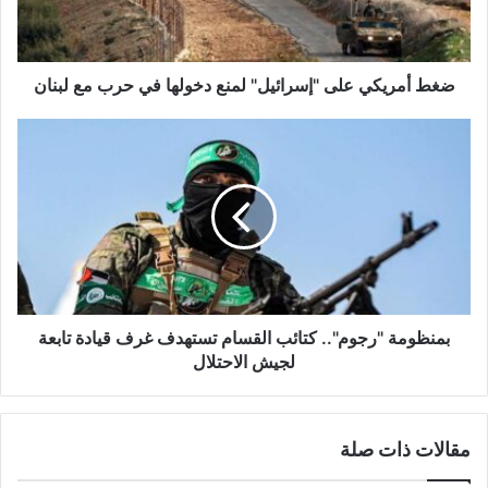
ي
ك
ي
ع
ضغط أمريكي على "إسرائيل" لمنع دخولها في حرب مع لبنان
ل
ى
ب
"
م
إ
ن
س
ظ
ر
و
ا
م
ئ
ة
ي
"
ل
ر
"
ج
بمنظومة "رجوم".. كتائب القسام تستهدف غرف قيادة تابعة
ل
و
لجيش الاحتلال
م
م
ن
"
ع
.
مقالات ذات صلة
د
.
خ
ك