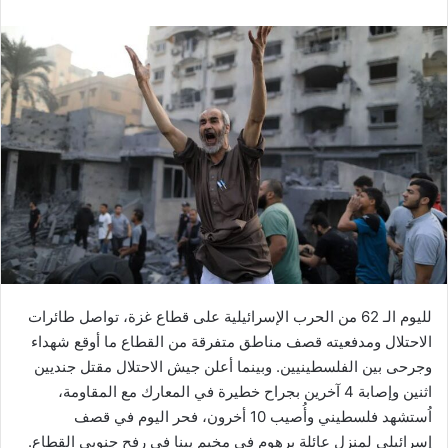
لليوم الـ 62 من الحرب الإسرائيلية على قطاع غزة، تواصل طائرات
الاحتلال ومدفعيته قصف مناطق متفرقة من القطاع ما أوقع شهداء
وجرحى بين الفلسطينيين. وبينما أعلن جيش الاحتلال مقتل جنديين
اثنين وإصابة 4 آخرين بجراح خطيرة في المعارك مع المقاومة،
اُستشهد فلسطيني وأُصيب 10 أخرون، فحر اليوم في قصف
إسرائيلي لمنزل عائلة برهوم في مخيم يبنا في رفح جنوبي القطاع.