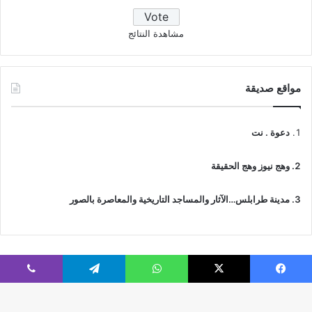
مشاهدة النتائج
مواقع صديقة
دعوة . نت
وهج نيوز وهج الحقيقة
مدينة طرابلس…الآثار والمساجد التاريخية والمعاصرة بالصور
فيسبوك
‫X
واتساب
تيلقرام
ڤايبر
© جميع الحقوق محفوظة 2026 | IslamicTawhid