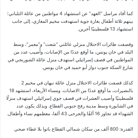
كما أفاد مراسل “العهد” عن استشهاد 4 مواطنين من عائلة التلباني؛
بينهم ثلاثة أطفال بغارة جوية استهدفت مخيم المغازي، إلى جانب
استشهاد 13 فلسطينيًا أخرين.
وقصفت طائرات الاحتلال منزلي عائلتي “شعت” و”معمر”، وسط
البلد في خان يونس، ما أوقع عددًا من الإصابات، وأُصيب عدد من
المواطنين في قصف إسرائيلي استهدف منزل عائلة الشوربجي في
شارع السكة جنوب دوار أبو حميد في خان يونس.
كذلك قصفت طائرات الاحتلال منزل عائلة نبهان في مخيم 2
بالنصيرات، ما أوقع عددًا من الاصابات. ومساء الأربعاء، استشهد 18
فلسطينيًا وأصيب العشرات في قصف جوي إسرائيلي استهدف منزلًا
في الشابورة وسط مدينة رفح جنوبي القطاع. وبذلك يكون عدد
الشهداء قد تجاوز 16 ألفًا والجرحى 43 ألفا، معظمهم نساء وأطفال.
القدرة: 800 ألف من سكان شمالي القطاع باتوا بلا غطاء صحي