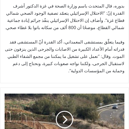
بدوره، قال المتحدث باسم وزارة الصحة في غزة الدكتور أشرف
القدرة إنّ: “الاحتلال الإسرائيلي يتعمّد تصفية الوجود الصحي شمالي
قطاع غزة”. وأضاف إن الاحتلال الإسرائيلي ينفّذ جرائم إبادة جماعية
شمالي القطاع، موضحًا أن 800 ألف من سكانه باتوا بلا غطاء صحي.
وفيما يتعلّق بمستشفى المعمداني، أكد القدرة أنّ المستشفى فقد
قدراته أمام الأعداد الكبيرة من الاصابات والجرحى الذين ينزفون حتى
الموت. وقال: “نعمل على تشغيل ما يمكننا من مجمع الشفاء الطبي
لاستقبال الجرحى، ولكننا نواجه صعوبات كبيرة، ونحتاج إلى دعم
وحماية من المؤسسات الدولية”.
ض
غ
ط
أ
م
ر