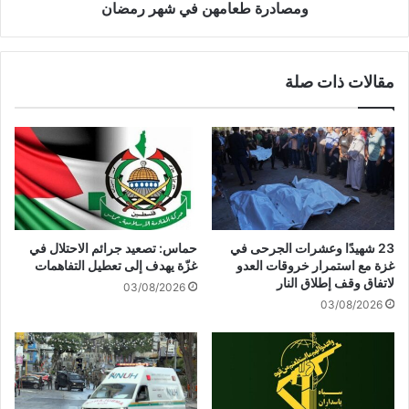
ل
ل
ومصادرة طعامهن في شهر رمضان
"
ا
ت
ل
ق
ض
مقالات ذات صلة
ت
د
ل
ا
أ
ل
ك
أ
ث
س
ر
ي
م
ر
ن
ا
1
ت
23 شهيدًا وعشرات الجرحى في
حماس: تصعيد جرائم الاحتلال في
0
ي
غزة مع استمرار خروقات العدو
غزّة يهدف إلى تعطيل التفاهمات
3
ت
لاتفاق وقف إطلاق النار
03/08/2026
ف
ص
03/08/2026
ل
ا
س
ع
ط
د
ي
:
ن
ت
ي
ف