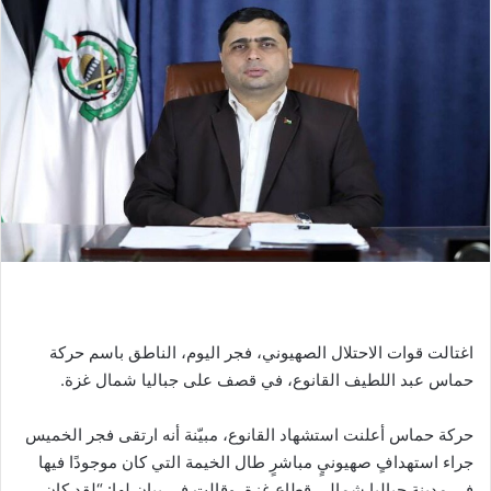
اغتالت قوات الاحتلال الصهيوني، فجر اليوم، الناطق باسم حركة
حماس عبد اللطيف القانوع، في قصف على جباليا شمال غزة.
حركة حماس أعلنت استشهاد القانوع، مبيّنة أنه ارتقى فجر الخميس
جراء استهدافٍ صهيونيٍ مباشرٍ طال الخيمة التي كان موجودًا فيها
في مدينة جباليا شمالي قطاع غزة. وقالت في بيان لها: “لقد كان