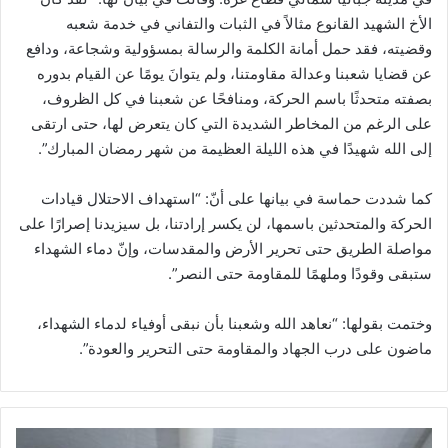
الأخ الشهيد القانوع مثالاً في الثبات والتفاني في خدمة شعبه
وقضيته، فقد حمل أمانة الكلمة والرسالة بمسؤولية وشجاعة، ودافع
عن قضايا شعبنا وعدالة مقاومتنا، ولم يتوانَ يومًا عن القيام بدوره
بصفته متحدثًا باسم الحركة، ومنافحًا عن شعبنا في كل الظروف،
على الرغم من المخاطر الشديدة التي كان يتعرض لها، حتى ارتقى
إلى الله شهيدًا في هذه الليلة العظيمة من شهر رمضان المبارك”.
كما شددت حماسة في بيانها على أنّ: “استهداف الاحتلال قيادات
الحركة والمتحدثين باسمها، لن يكسر إرادتنا، بل سيزيدنا إصرارًا على
مواصلة الطريق حتى تحرير الأرض والمقدسات، وإنّ دماء الشهداء
ستبقى وقودًا وملهمًا للمقاومة حتى النصر”.
وختمت بقولها: “نعاهد الله وشعبنا بأن نبقى أوفياء لدماء الشهداء،
ماضون على درب الجهاد والمقاومة حتى التحرير والعودة”.
"