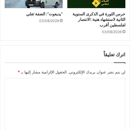
ي
ت
ن
ي
حرس الثورة في الذكرى السنوية
“يديعوت”: الضفة تغلي
ف
ش
الثانية لاستشهاد هنية: الانتصار
03/08/2026
ي
ه
لفلسطين أقرب
غ
ن
03/08/2026
ز
عُ
ة
ر
م
ا
ن
اترك تعليقاً
ة
ذ
و
ا
إ
لن يتم نشر عنوان بريدك الإلكتروني.
الحقول الإلزامية مشار إليها بـ
*
س
ر
ت
ع
ا
ئ
ا
ن
ب
ل
ا
ه
ت
ف
ن
ع
ه
و
ا
م
ل
ا
ص
ي
ل
ا