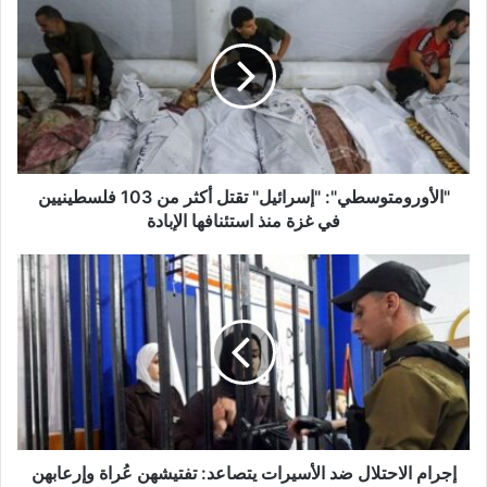
ا
ل
أ
و
ر
و
م
ت
و
"الأورومتوسطي": "إسرائيل" تقتل أكثر من 103 فلسطينيين
س
في غزة منذ استئنافها الإبادة
ط
ي
إ
"
ج
:
ر
"
ا
إ
م
س
ا
ر
ل
ا
ا
ئ
ح
ي
ت
إجرام الاحتلال ضد الأسيرات يتصاعد: تفتيشهن عُراة وإرعابهن