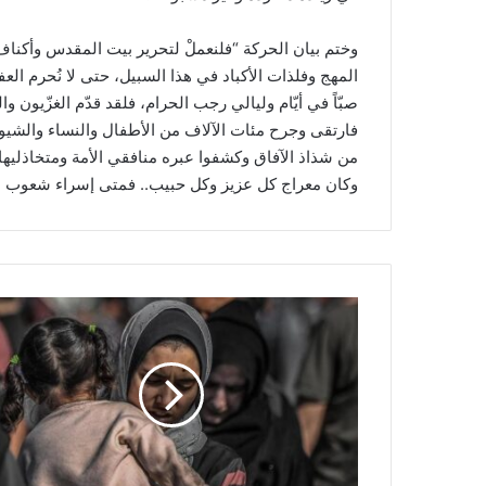
وختم بيان الحركة “فلنعملْ لتحرير بيت المقدس وأكنا
المهج وفلذات الأكباد في هذا السبيل، حتى لا نُحرم العف
صبّاً في أيّام وليالي رجب الحرام، فلقد قدّم الغزّيون 
فارتقى وجرح مئات الآلاف من الأطفال والنساء والشيوخ
من شذاذ الآفاق وكشفوا عبره منافقي الأمة ومتخاذليها.
وكان معراج كل عزيز وكل حبيب.. فمتى إسراء شعوب الأم
ح
ر
ب
غ
ز
ة
ت
د