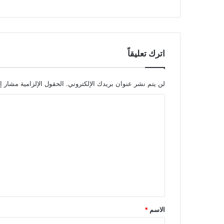
ب
ن
س
ب
ة
اترك تعليقاً
4
1
%
لن يتم نشر عنوان بريدك الإلكتروني.
الحقول الإلزامية مشار إل
ا
ل
ت
ع
ل
ي
ق
*
الاسم
*