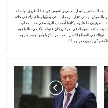
ف بيت المقدس ولنبذل الغالي والنفيس في هذا الطريق، ولنقدّم
و والغفران، وحتى تنزل الرحمات التي يصبّها ربنا تبارك في علاه
والفلسطينيون ما عليهم وكانوا أصحاب الريادة في هذا المقام،
 بعد مدّهم المبارك في طوفان كان عنوانه الأقصى، نالوا فيه
. فهناك في القطاع الأسير المحاصر أسْرَوا بأرواح مجاهديهم
ة وأنّى يكون معراجها؟!”.
ب
ع
د
ت
ب
ر
ي
ر