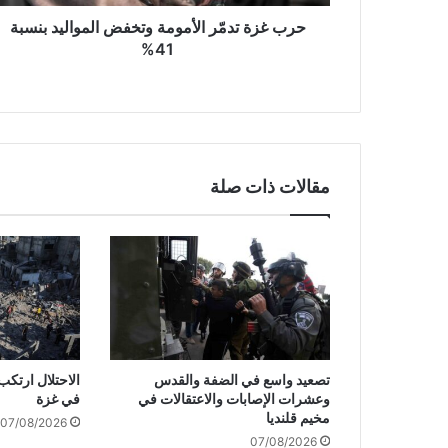
مّ
ر
حرب غزة تدمّر الأمومة وتخفض المواليد بنسبة
ا
41%
ل
أ
م
و
م
ة
مقالات ذات صلة
و
ت
خ
ف
ض
ا
ل
م
و
تصعيد واسع في الضفة والقدس
ا
وعشرات الإصابات والاعتقالات في
في غزة
ل
مخيم قلنديا
07/08/2026
ي
07/08/2026
د