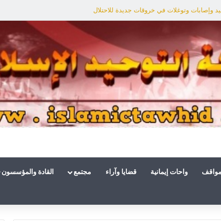
د وإصابات وتوغلات في خروقات جديدة للاحتلال
مواقف
واحات إيمانية
قضايا وآراء
مجتمع
القادة والمؤسسون