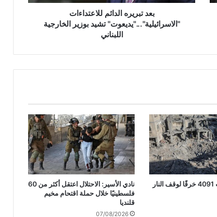
ه
ا
بعد تبريره الدائم للاعتداءات
ل
"الاسرائيلية"..."يديعوت" تشيد بوزير الخارجية
د
اللبناني
ا
ئ
م
ل
ل
ا
ع
ت
د
ا
ء
ا
ت
"
الاحتلال ارتكب 4091 خرقًا لوقف النار
نادي الأسير: الاحتلال اعتقل أكثر من 60
ا
فلسطينيًا خلال حملة اقتحام مخيم
ل
قلنديا
ا
07/08/2026
س