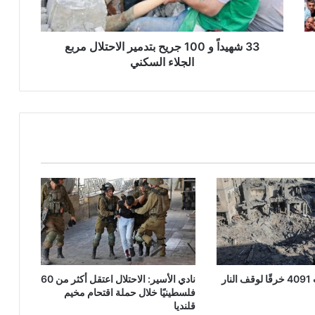
اً
و
1
0
33 شهيداً و 100 جريح بتدمير الاحتلال مربع
0
الجلاء السكني
ج
ر
ي
ح
ب
ت
د
م
ي
ر
ا
ل
ا
ح
الاحتلال ارتكب 4091 خرقًا لوقف النار
نادي الأسير: الاحتلال اعتقل أكثر من 60
ت
فلسطينيًا خلال حملة اقتحام مخيم
ل
قلنديا
ا