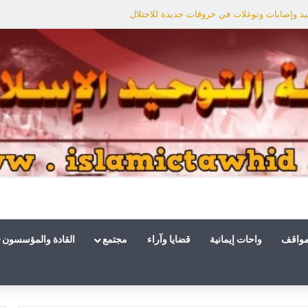
د وإصابات وتوغلات في خروقات جديدة للاحتلال
مواقف
واحات إيمانية
قضايا وآراء
مجتمع
القادة والمؤسسون