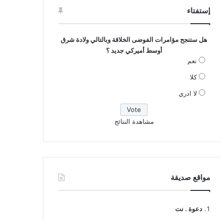
إستفتاء
هل ستنجح مؤامرات الفوضى الخلاقة وبالتالي ولادة شرق
أوسط أميركي جديد ؟
نعم
كلا
لا ادري
مشاهدة النتائج
مواقع صديقة
دعوة . نت