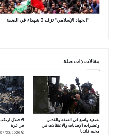
د
ا
ل
إ
"الجهاد الإسلامي" تزف 6 شهداء في الضفة
س
ل
ا
م
ي
"
مقالات ذات صلة
ت
ز
ف
6
ش
ه
د
ا
ء
تصعيد واسع في الضفة والقدس
ف
وعشرات الإصابات والاعتقالات في
في غزة
ي
مخيم قلنديا
07/08/2026
ا