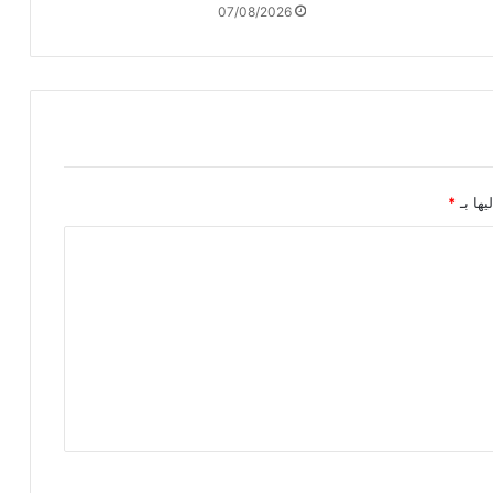
07/08/2026
ل
م
ر
ب
ع
ا
ل
ج
ل
يها بـ
*
ا
ء
ا
ل
س
ك
ن
ي