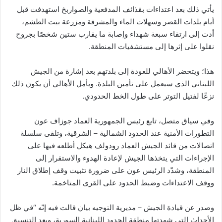
يأتي ذلك بعد اعتداءات بقذائف المدفعية والصواربخ استهدفت قبل
أيام بلدات القصر وسهلات الماء والمشرفة ومزرعة بيت الطشم،
أدت إلى ارتقاء سبعة شهداء وإصابة ما يقارب ستين شخصًا بجروح
نقلوا على إثرها إلى مستشفيات المنطقة.
هذا؛ ويتحضر الأهالي للعودة إلى بلدتهم بعد إشارة من الجيش
اللبناني الذي سيعمل على تأمين البلدة. ويأمل الأهالي أن يكون ذلك
نزعًا لفتيل التوتر على طول الخط الحدودي.
وفي سياق متصل، تابع رئيس الجمهورية العماد جوزاف عون
التطورات الأمنية عند الحدود الشمالية – الشرقية، وتلقى سلسلة
اتصالات من قائد الجيش العماد رودولف هيكل أطلعه فيها على
الإجراءات التي يتخذها الجيش لإعادة الهدوء والاستقرار إلى
المنطقة، وشدّد الرئيس عون على ضرورة تثبيت وقف إطلاق النار
ووقف الاعتداءات وضبط الحدود على القرى المتاخمة.
وصدر عن قيادة الجيش – مديرية التوجيه بيان قالت فيه إنّه “في ظل
الأحداث التي شهدتها منطقة الحدود اللبنانية السورية، وبعد التنسيق