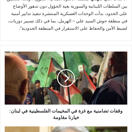
بين السلطات اللبنانية والسورية بغية الحؤول دون تدهور الأوضاع
على الحدود، بدأت الوحدات العسكرية المنتشرة تنفيذ تدابير أمنية
في منطقة حوش السيد علي – الهرمل، بما في ذلك تسيير دوريات،
لضبط الأمن والحفاظ على الاستقرار في المنطقة الحدودية”.
و
ق
ف
ا
ت
ت
ض
ا
م
ن
وقفات تضامنية مع غزة في المخيمات الفلسطينية في لبنان:
ي
خيارنا مقاومة
ة
م
ا