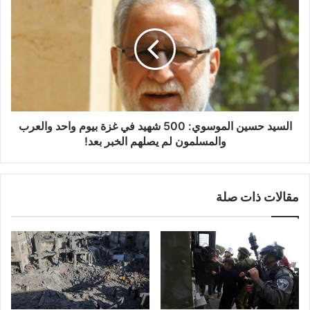
ع
ل
غ
س
ز
ي
ة
د
ف
ح
ي
س
ا
ي
ل
ن
م
ا
السيد حسين الموسوي: 500 شهيد في غزة بيوم واحد والعرب
خ
ل
والمسلمون لم يصلهم الخبر بعد!
ي
م
م
و
ا
س
مقالات ذات صلة
ت
و
ا
ي
ل
:
ف
5
ل
0
س
0
ط
ش
ي
ه