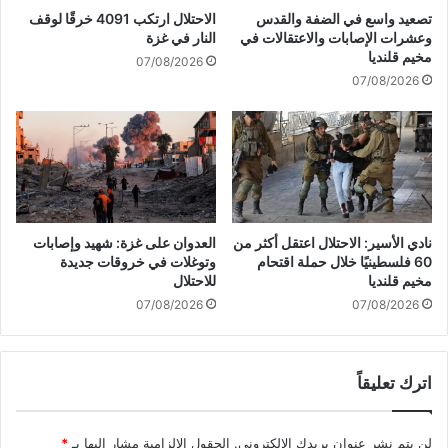
ن
ي
تصعيد واسع في الضفة والقدس
الاحتلال ارتكب 4091 خرقًا لوقف
ي
د
وعشرات الإصابات والاعتقالات في
النار في غزة
ة
ف
مخيم قلنديا
07/08/2026
ف
ي
07/08/2026
ي
غ
ل
ز
ب
ة
ن
ب
ا
ي
ن
و
:
م
خ
و
نادي الأسير: الاحتلال اعتقل أكثر من
العدوان على غزة: شهيد وإصابات
ي
ا
60 فلسطينيًا خلال حملة اقتحام
وتوغلات في خروقات جديدة
ا
ح
مخيم قلنديا
للاحتلال
ر
د
07/08/2026
07/08/2026
ن
و
ا
ا
م
ل
ق
اترك تعليقاً
ع
ا
ر
و
ب
لن يتم نشر عنوان بريدك الإلكتروني.
الحقول الإلزامية مشار إليها بـ
*
م
و