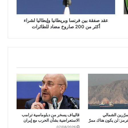
ة
ب
ي
ن
عقد صفقة بين فرنسا وبريطانيا وإيطاليا لشراء
ف
أكثر من 200 صاروخ مضاد للطائرات
ر
ن
س
ا
و
ب
ر
ي
ط
ا
ن
ي
ا
و
ممرّرين الشمالي
قاليباف يسخر من دبلوماسية ترامب
إ
رمز: لن يكون هناك ممرّ
الاستعراضية بشأن الحرب مع إيران
ي
07/08/2026
ط