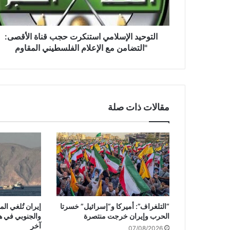
د
ا
ل
إ
التوحيد الإسلامي استنكرت حجب قناة الأقصى:
س
"التضامن مع الإعلام الفلسطيني المقاوم
ل
ا
م
ي
ا
مقالات ذات صلة
س
ت
ن
ك
ر
ت
ح
ج
ب
“التلغراف”: أميركا و”إسرائيل” خسرتا
إيران تُلغي ال
ق
الحرب وإيران خرجت منتصرة
والجنوبي في ه
ن
آخر
07/08/2026
ا