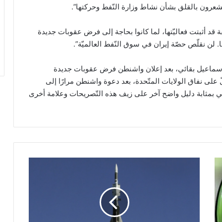
يشعرون بالقلق بشأن نشاط وزارة النّفط وحركتها”.
 قد أثبتت فعاليّتها، لما كانوا بحاجة إلى فرض عقوبات جديدة
فها. لن نقلّص حصّة إيران في سوق النّفط العالميّة”.
ّة إسماعيل بقائي، بعد إعلان واشنطن فرض عقوبات جديدة
ّ على نفاق الولايات المتّحدة، بعد دعوة واشنطن مرارًا إلى
 هي بمثابة دليل واضح آخر على زيف هذه التّصريحات وعلامة أخرى
ع
ق
د
ص
ف
ق