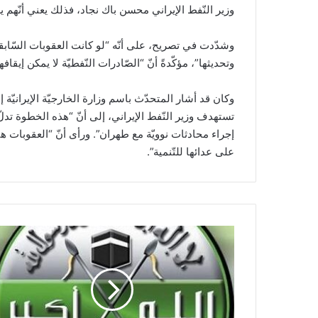
وزير النّفط الإيراني محسن باك نجاد، فذلك يعني أنّهم 
وشدّدت في تصريح، على أنّه “لو كانت العقوبات السّابقة
وتحديثها”، مؤكّدةً أنّ “الصّادرات النّفطيّة لا يمكن إيقا
وكان قد أشار المتحدّث باسم وزارة الخارجيّة الإيراني
تستهدف وزير النّفط الإيراني، إلى أنّ “هذه الخطوة تدل
إجراء محادثات نوويّة مع طهران”. ورأى أنّ “العقوبات
على عدائها للتّنمية”.
ا
ل
ت
و
ح
ي