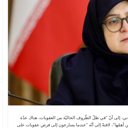
ني، إلى أنّ “في ظلّ الظّروف الحاليّة من العقوبات، هناك عدّة
من أهمّها”، لافتةً إلى أنّه “عندما يسارعون إلى فرض عقوبات على