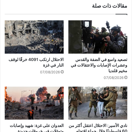
مقالات ذات صلة
ص
ر
ه
ا
ي
ل
و
ت
ن
ج
ي
ن
ا
ي
ل
د
م
ل
تصعيد واسع في الضفة والقدس
الاحتلال ارتكب 4091 خرقًا لوقف
ز
ل
وعشرات الإصابات والاعتقالات في
النار في غزة
د
ح
مخيم قلنديا
07/08/2026
و
ر
07/08/2026
ج
ي
ع
د
ل
ي
ى
م
ا
يُ
ل
ث
ي
ي
م
ر
نادي الأسير: الاحتلال اعتقل أكثر من
العدوان على غزة: شهيد وإصابات
ن
ع
60 فلسطينيًا خلال حملة اقتحام
وتوغلات في خروقات جديدة