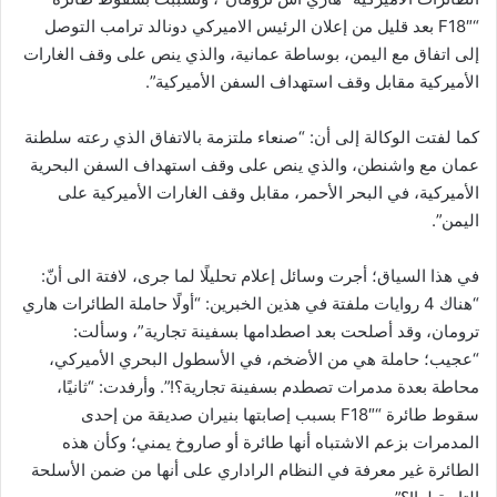
“F18″ بعد قليل من إعلان الرئيس الاميركي دونالد ترامب التوصل
إلى اتفاق مع اليمن، بوساطة عمانية، والذي ينص على وقف الغارات
الأميركية مقابل وقف استهداف السفن الأميركية”.
كما لفتت الوكالة إلى أن: “صنعاء ملتزمة بالاتفاق الذي رعته سلطنة
عمان مع واشنطن، والذي ينص على وقف استهداف السفن البحرية
الأميركية، في البحر الأحمر، مقابل وقف الغارات الأميركية على
اليمن”.
في هذا السياق؛ أجرت وسائل إعلام تحليلًا لما جرى، لافتة الى أنّ:
“هناك 4 روايات ملفتة في هذين الخبرين: “أولًا حاملة الطائرات هاري
ترومان، وقد أصلحت بعد اصطدامها بسفينة تجارية”، وسألت:
“عجيب؛ حاملة هي من الأضخم، في الأسطول البحري الأميركي،
محاطة بعدة مدمرات تصطدم بسفينة تجارية؟!”. وأرفدت: “ثانيًا،
سقوط طائرة “F18″ بسبب إصابتها بنيران صديقة من إحدى
المدمرات بزعم الاشتباه أنها طائرة أو صاروخ يمني؛ وكأن هذه
الطائرة غير معرفة في النظام الراداري على أنها من ضمن الأسلحة