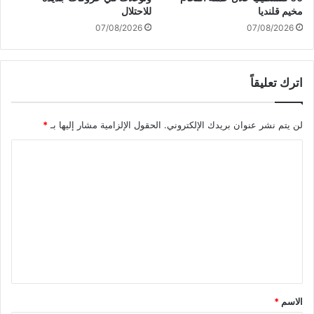
ا
مخيم قلنديا
للاحتلال
ص
07/08/2026
07/08/2026
ف
ة
و
اترك تعليقاً
غ
ض
ب
لن يتم نشر عنوان بريدك الإلكتروني.
الحقول الإلزامية مشار إليها بـ
*
ف
ي
ا
ا
ل
ل
م
ت
ؤ
ع
س
س
ل
ة
ي
ا
ل
ق
س
*
الاسم
*
ي