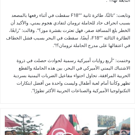
التابعة لها!؟”.
وتابعت: “ثالثًا، طائرة ثانية “F18″ سقطت في أثناء رفعها بالمصعد
بسبب انحراف حاد للحاملة ترومان لتفادي هجوم يمني، والأكيد أن
الخطر بلغ المسافة صفر، فهل تعثرت بقشرة موز؟”. وقالت: “رابعًا،
الطائرة الثالثة “F18″، أيضًا، سقطت في البحر بسبب فشل الخطاف
في اعتقالها على مدرج الحاملة ترومان؟!”.
وختمت: “أربع روايات أميركية رسمية لحوادث حصلت في ذروة
الاشتباك اليمني الأميركي في البحر، بين هذه الحاملة والقطع
الحربية المرافقة، تحاول احتواء مفاعيل الضربات اليمنية بسردية
تظهر وكأننا أمام لعبة أطفال وليست واحدة من أفضل ابتكارات
التكنولوجيا الأميركية والصناعات الحربية الأكثر تطورًا”.
إ
د
ا