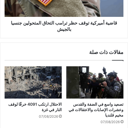
ا
م
ج
ي
إ
ر
س
ك
قاضية أميركية توقف حظر ترامب التحاق المتحولين جنسيا
ر
ي
بالجيش
ا
ة
ئ
ت
ي
و
مقالات ذات صلة
ل
ق
ف
ف
ي
ح
م
ظ
ح
ر
ي
ت
ط
ر
ه
ا
ا
م
تصعيد واسع في الضفة والقدس
الاحتلال ارتكب 4091 خرقًا لوقف
و
ب
وعشرات الإصابات والاعتقالات في
النار في غزة
ت
ا
مخيم قلنديا
07/08/2026
ع
ل
07/08/2026
ز
ت