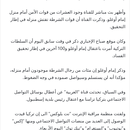
وأظهر بث مباشر للقناة وجود العشرات من قوات الأمن أمام منزل
إمام أوغلو. وذكرت القناة أن قوات الشرطة تفتش منزله في إطار
التحقيق.
وكان موقع صباح الإخباري ذكر في وقت سابق اليوم أن السلطات
التركية أمرت باعتقال إمام أوغلو و100 آخرين في إطار تحقيق
الفساد.
وذكر إمام أوغلو إن مئات من رجال الشرطة موجودون أمام منزله،
مؤكدا أنه لن يستسلم وسيواصل صموده في وجه الضغوط.
وفي السياق، تحدثت قناة “العربية” عن أعطال بوسائل التواصل
الاجتماعي بتركيا تزامنا مع اعتقال رئيس بلدية إسطنبول.
ولفتت منظمة مراقبة الإنترنت “نت بلوكس” الى إن تركيا قيدت
الوصول إلى العديد من منصات التواصل الاجتماعي ومنها “إكس”
و”يوتيوب” و”إنستغرام” و”تيك توك” اليوم الأربعاء.