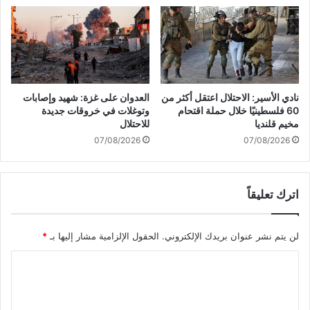
ي
ح
ز
ا
ا
ق
ل
ا
ا
ل
س
م
ت
ت
نادي الأسير: الاحتلال اعتقل أكثر من
العدوان على غزة: شهيد وإصابات
ق
ح
60 فلسطينيًا خلال حملة اقتحام
وتوغلات في خروقات جديدة
ر
و
مخيم قلنديا
للاحتلال
ا
ل
07/08/2026
07/08/2026
ر
ي
ب
ن
ا
ج
ل
اترك تعليقاً
ن
م
س
ن
ي
لن يتم نشر عنوان بريدك الإلكتروني.
الحقول الإلزامية مشار إليها بـ
*
ط
ا
ق
ب
ا
ة
ا
ل
ل
ج
ت