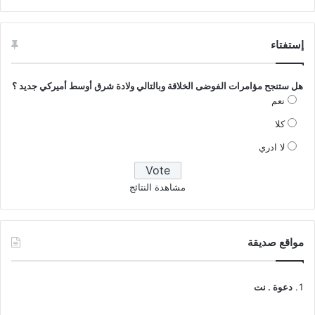
إستفتاء
هل ستنجح مؤامرات الفوضى الخلاقة وبالتالي ولادة شرق أوسط أميركي جديد ؟
نعم
كلا
لا ادري
مشاهدة النتائج
مواقع صديقة
دعوة . نت