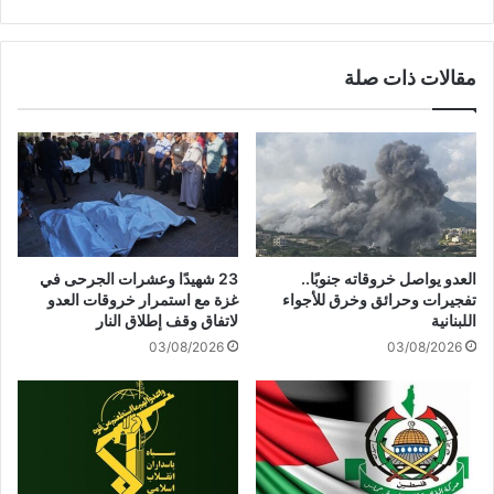
أ
ن
م
س
ي
ا
مقالات ذات صلة
ر
ن
ك
ي
ي
ة
ع
ف
ل
ي
ى
غ
ا
ز
ل
ة
ع
.
العدو يواصل خروقاته جنوبًا..
23 شهيدًا وعشرات الجرحى في
ا
.
تفجيرات وحرائق وخرق للأجواء
غزة مع استمرار خروقات العدو
ص
1
اللبنانية
لاتفاق وقف إطلاق النار
م
3
03/08/2026
03/08/2026
ة
3
ا
5
ل
ش
ي
ه
م
ي
ن
دً
ي