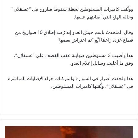
ووثّقت كاميرات المستوطين لحظة سقوط صاروخ في “عسقلان”
وحالة الهلع التي أصابتهم عقبها.
وقال المتحدث باسم جيش العدو إنه رُصد إطلاق 10 صواريخ من
قطاع غزة، زاعمًا أنَّع “تم اعتراض بعضها”.
هذا وأصيب 3 مستوطنين صهاينة عقب القصف على “عسقلان”،
وفق ما أعلنت وسائل إعلام العدو.
هذا ولحقت أضرار في الشوارع والمركبات جراء الإصابات المباشرة
في “عسقلان”، وثّقتها كاميرات المستوطين.
4
ش