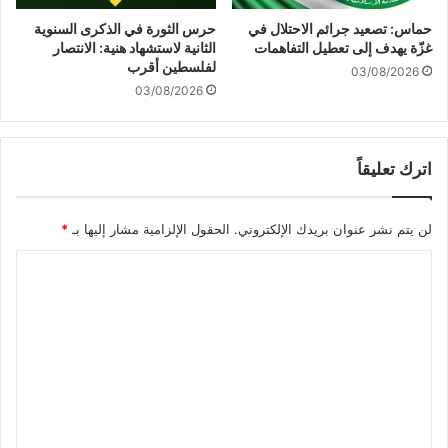
ا
ة
م
حماس: تصعيد جرائم الاحتلال في
حرس الثورة في الذكرى السنوية
ص
ن
غزّة يهدف إلى تعطيل التفاهمات
الثانية لاستشهاد هنية: الانتصار
ن
ذ
لفلسطين أقرب
03/08/2026
ع
ا
03/08/2026
ا
س
ء
ت
ئ
اترك تعليقاً
ن
ا
ف
لن يتم نشر عنوان بريدك الإلكتروني.
الحقول الإلزامية مشار إليها بـ
*
ا
ل
ا
ع
د
ل
و
ت
ا
ع
ن
ل
ي
ق