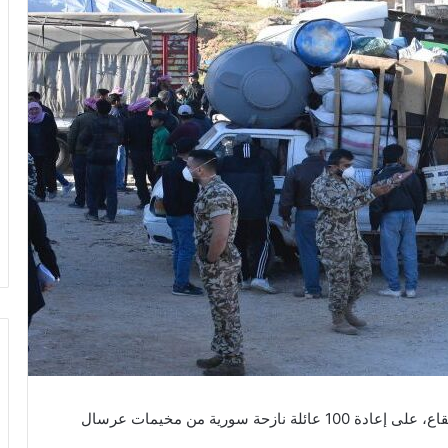
أشرف الجيش اللبناني، بمؤازرة دورية من مخابرات البقاع، على إعادة 100 عائلة نازحة سورية من مخيمات عرسال