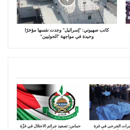
ه
ي
و
ن
ي
كاتب صهيوني: "إسرائيل" وجدت نفسها مؤخرًا
:
وحيدة في مواجهة "الحوثيين"
"
إ
س
ر
ا
ئ
ي
ل
"
و
ج
د
ت
ن
وعشرات الجرحى في غزة
حماس: تصعيد جرائم الاحتلال في غزّة
ف