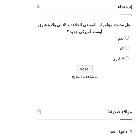
إستفتاء
هل ستنجح مؤامرات الفوضى الخلاقة وبالتالي ولادة شرق
أوسط أميركي جديد ؟
نعم
كلا
لا ادري
مشاهدة النتائج
مواقع صديقة
دعوة . نت