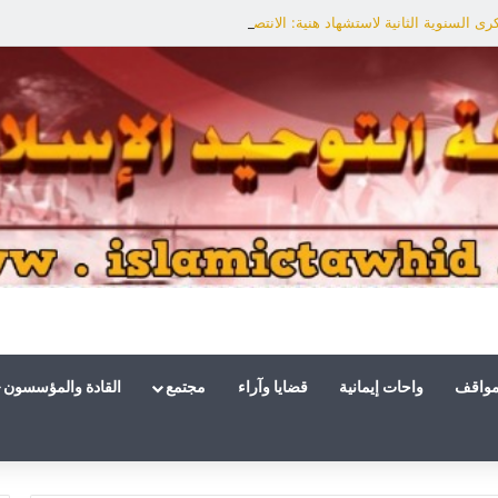
ى السنوية الثانية لاستشهاد هنية: الانتصار لفلسطين أقرب
مواقف
واحات إيمانية
قضايا وآراء
مجتمع
القادة والمؤسسون