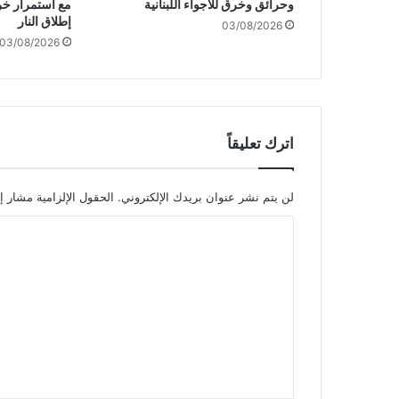
وحرائق وخرق للأجواء اللبنانية
مع استمرار خر
ا
إطلاق النار
03/08/2026
"
03/08/2026
إ
س
ر
ا
ئ
ي
اترك تعليقاً
ل
"
ه
لن يتم نشر عنوان بريدك الإلكتروني.
الحقول الإلزامية مشار إل
م
ا
ا
م
ل
ص
ت
د
ر
ع
ا
ل
ل
ي
ش
ر
ق