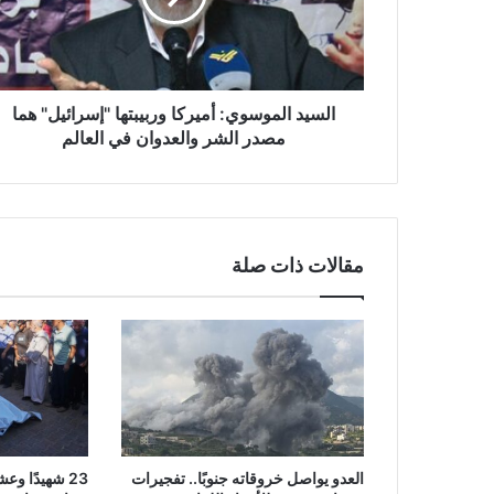
ا
ل
م
و
س
السيد الموسوي: أميركا وربيبتها "إسرائيل" هما
و
مصدر الشر والعدوان في العالم
ي
:
أ
م
ي
مقالات ذات صلة
ر
ك
ا
و
ر
ب
ي
ب
ت
العدو يواصل خروقاته جنوبًا.. تفجيرات
23 شهيدًا 
ه