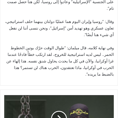
على الجنسية “الإسرائيلية” وعادوا إلى روسيا، لكن هنا حصل صمت
تام”.
وقال: “روسيا وإيران اليوم هما عمليًا دولتان بينهما حلف استراتيجي،
تعاون عسكري وهو تهديد أمن “إسرائيل”، ونحن ننسى أننا لن نفعل
أي شيء هنا أيضًا”.
وفي نهاية كلامه، قال ميلمان: “طوال الوقت حرّك بوتين الخطوط
الحمر.. ليس لديه استراتيجية للخروج، لقد ارتكب خطأً فادحًا عندما
غزا أوكرانيا، والآن في كل ما يحدث يحاول شنق نفسه. هذا إلهاء عن
الحرب في أوكرانيا، ماذا تعتقدون، الحرب هناك لن تستمر؟ هذا
بالضبط ما يريده”.
أ
ب
و
ح