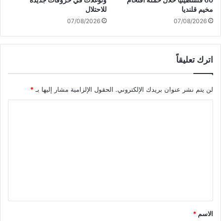
ل
ت
مخيم قلنديا
للاحتلال
و
ب
07/08/2026
07/08/2026
ا
ا
ب
ل
ا
ت
ل
اترك تعليقاً
ع
ق
ا
ص
م
لن يتم نشر عنوان بريدك الإلكتروني.
الحقول الإلزامية مشار إليها بـ
*
ف
ل
ا
م
ا
ل
ع
ه
ا
ل
م
ل
ت
ج
ج
ع
ي
ب
ه
ل
ة
ي
ا
ل
ق
د
*
الاسم
*
ا