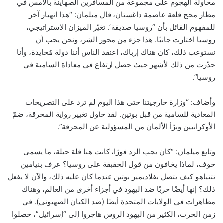
محاولة الهجوم على مجموعة من المسافرين الصهاينة بالأمس في
مطار محج قلعة عاصمة داغستان، قال ميلمان: “هذا انهيار آخر
للمفهوم القائل بأن “روسيا صديقة”. تغيّر الميزان الاستراتيجي،
روسيا اختارت جانبًا. هذا جزء من محور الشر، ونحن يجب أن
نستوعب ذلك، كان هناك إرباك، اعتقد الناس أننا دولة مُحايدة، وأنا
حذّرت من ذلك لأشهر حيث حصل ارتفاع في معاداة السامية في
روسيا”.
وأضاف: “وزارة خارجيتنا حتى هذا اليوم لم ترد على التصريحات
المعادية للسامية من قبل بوتين. لقد حاول تغيير رواية المحرقة، ضمّ
الأوكرانيين وبرّأ الألمان من المسؤولية عن المحرقة”.
وتابع ميلمان: “كان يجب الرد فورًا، كانت هنا قلة حيلة، ما يسمى
خوف، لماذا يخافون من قول الحقيقة على روسيا؟ عرف بنيامين
نتنياهو كيف يتصل بفلاديمير بوتين عندما كان عليه ذلك، والآن لا يفعل
ذلك؟ إنها أيضًا حربًا ضد اليهود في أجزاء أخرى من العالم، وهناك
مظاهرات في الولايات المتحدة أيضًا (ضد الكيان الصهيوني). في
زمن الحرب، الكثير من اليهود الروس هاجروا إلى “إسرائيل”، حصلوا