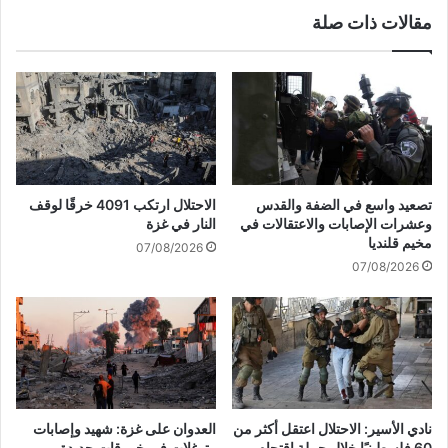
ف
مقالات ذات صلة
ا
ي
ل
ك
ع
ي
د
ا
و
ن
.
ا
.
ل
و
ع
ع
د
تصعيد واسع في الضفة والقدس
الاحتلال ارتكب 4091 خرقًا لوقف
د
و
وعشرات الإصابات والاعتقالات في
النار في غزة
د
:
مخيم قلنديا
07/08/2026
م
ا
07/08/2026
ن
ل
ا
ح
ل
ك
أ
و
س
م
ر
ة
ى
ف
قُ
ش
نادي الأسير: الاحتلال اعتقل أكثر من
العدوان على غزة: شهيد وإصابات
ت
ل
60 فلسطينيًا خلال حملة اقتحام
وتوغلات في خروقات جديدة