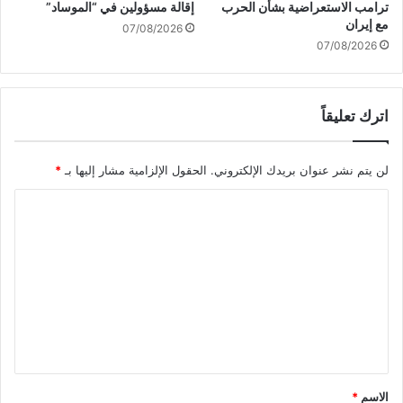
و
ش
ترامب الاستعراضية بشأن الحرب
إقالة مسؤولين في “الموساد”
م
غ
مع إيران
07/08/2026
ة
ل
07/08/2026
"
م
ن
ص
اترك تعليقاً
ب
ق
ا
لن يتم نشر عنوان بريدك الإلكتروني.
الحقول الإلزامية مشار إليها بـ
*
ئ
د
ا
ل
و
ل
ا
ت
ء
ع
"
ي
ل
ف
ي
ت
ا
ق
ح
*
الاسم
*
"