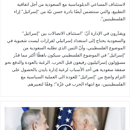
لاستئناف المساعي الدبلوماسية مع السعودية من أجل اتفاقية
التطبيع، والتي ستتضمن أيضًا بادرة حسن نيّة من “إسرائيل” إزاء
الفلسطينيين”.
ويقدّرون في الإدارة أنّ: “استئناف الاتصالات بين “إسرائيل”
والسعودية يحتاج إلى استعداد إسرائيلي لقرارات ليست شعبوية في
الموضوع الفلسطيني، وأنّ الثمن الذي تطلبه السعودية من
“إسرائيل” في الموضوع الفلسطيني سيكون باهظًا أكثر مما قدّر
مسؤولون إسرائيليون رفيعون قبل الحرب. الرغبة بالعودة والدفع نحو
صفقة سعودية هي أحد الأسباب لرغبة إدارة بايدن بالحصول على
التزام واضح من “إسرائيل” للعودة الى العملية السياسية مع
الفلسطينيين، مع انتهاء الحرب في غزّة”؛ وفقًا لتعبيرهم.
ب
ا
ي
د