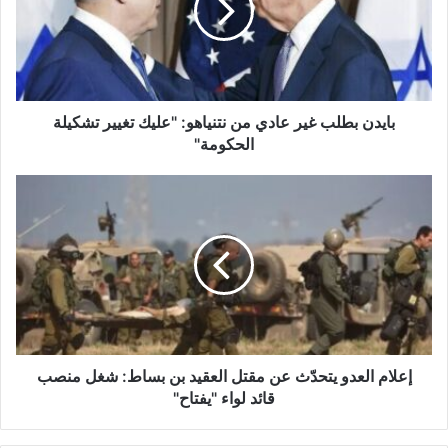
ن
ب
ط
ل
ب
غ
بايدن بطلب غير عادي من نتنياهو: "عليك تغيير تشكيلة
ي
الحكومة"‎
ر
ع
إ
ا
ع
د
ل
ي
ا
م
م
ن
ا
ن
ل
ت
ع
ن
د
ي
و
إعلام العدو يتحدّث عن مقتل العقيد بن بساط: شغل منصب
ا
ي
قائد لواء "يفتاح"
ه
ت
و
ح