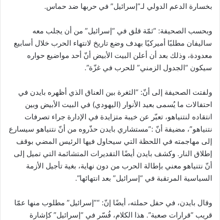
بخسارة الدعم الدولي لـ”إسرائيل” في حربها ضد حماس.
وبحسب الصحيفة: “ثمّة قلق في “إسرائيل” من أن يجلب معه
ساليفان مطلبًا أميركيًا بهدف وضع تاريخ لانتهاء الحرب خلال أسابيع
معدودة، وذلك بعد أن أعلن البيت الأبيض أنّ أحد مواضيع حواره
سيكون “الجدول الزمني” للحرب في غزّة”.
ولفتت الصحيفة إلى أنّ: “الثغرة بين العناق الذي أظهره بايدن في
احتفالات ما يُسمى بعيد الأنوار (اليهودي) في البيت الأبيض وبين
انتقاده لنتنياهو، تعبّر عن خيبة متزايدة في الإدارة جراء تصرفات
نتنياهو”، مضيفة أنّ :”مستشاري بايدن حذّروه من أنّ نتنياهو سيسارع
إلى مهاجمته في اللحظة التي سيحاول فيها الرئيس المضي بوقف
إطلاق النار. وكشف بايدن أيضًا التقديرات المتشائمة التي تميل إلى
أنّ نتنياهو معني بإطالة الحرب من دون نهاية، بغية تأجيل الأزمة
السياسية المرتقبة في “إسرائيل” بعد انتهائها”.
وقال بايدن، في حفل حملته، أيضًا إنّ: “”إسرائيل” مطلوب منها عمّا
قريب “قرارات صعبة”. هذا الكلام، فُسّر في “إسرائيل” كإشارة