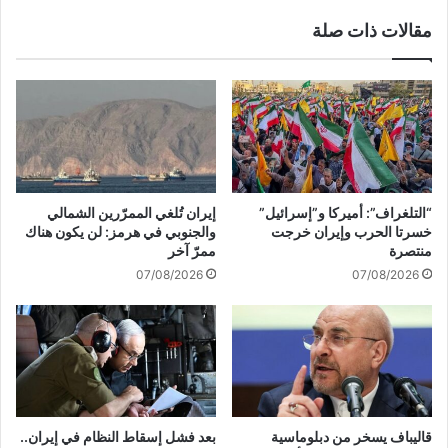
:
دّ
مقالات ذات صلة
"
ث
ع
ع
ل
ن
ي
م
ك
ق
ت
ت
غ
ل
ي
ا
ي
ل
“التلغراف”: أميركا و”إسرائيل”
إيران تُلغي الممرّرين الشمالي
ر
ع
خسرتا الحرب وإيران خرجت
والجنوبي في هرمز: لن يكون هناك
ت
ق
منتصرة
ممرّ آخر
ش
ي
07/08/2026
07/08/2026
ك
د
ي
ب
ل
ن
ة
ب
ا
س
ل
ا
ح
ط
ك
:
قاليباف يسخر من دبلوماسية
بعد فشل إسقاط النظام في إيران..