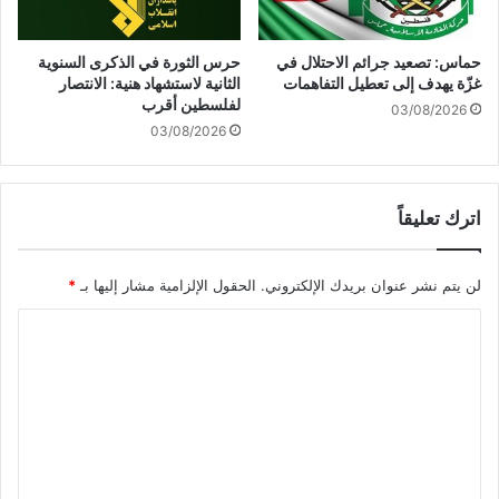
ا
ت
ل
ه
أ
ل
حماس: تصعيد جرائم الاحتلال في
حرس الثورة في الذكرى السنوية
و
ل
غزّة يهدف إلى تعطيل التفاهمات
الثانية لاستشهاد هنية: الانتصار
ا
ت
لفلسطين أقرب
03/08/2026
م
ح
03/08/2026
ر
ذ
ا
ي
ل
ر
ع
اترك تعليقاً
م
س
ن
ك
ص
لن يتم نشر عنوان بريدك الإلكتروني.
الحقول الإلزامية مشار إليها بـ
*
ر
و
ي
ا
ا
ة
ر
ي
ل
خ
ت
ا
ع
ل
ي
ل
م
ي
ن