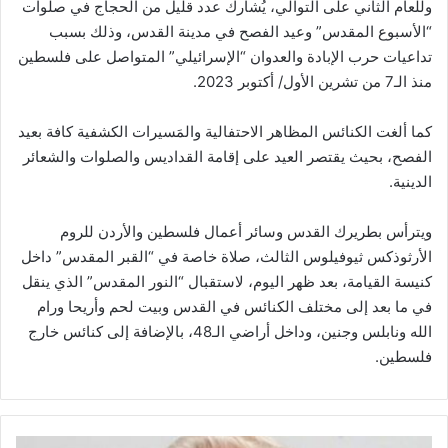
وللعام الثاني على التوالي، يُشارك عدد قليل من الحجاج في صلوات
“الأسبوع المقدس” وعيد الفصح في مدينة القدس، وذلك بسبب
تداعيات حرب الإبادة والعدوان “الإسرائيلي” المتواصل على فلسطين
منذ الـ7 من تشرين الأول/ أكتوبر 2023.
كما ألغت الكنائس المظاهر الاحتفالية والمَسيرات الكشفية كافة بعيد
الفصح، بحيث يقتصر العيد على إقامة القداديس والصلوات والشعائر
الدينية.
ويترأس بطريرك القدس وسائر أعمال فلسطين والأردن للروم
الأرثوذكس ثيوفيلوس الثالث، صلاة خاصة في “القبر المقدس” داخل
كنيسة القيامة، بعد ظهر اليوم، لاستقبال “النور المقدس” الذي ينقل
في ما بعد إلى مختلف الكنائس في القدس وبيت لحم وأريحا ورام
الله ونابلس وجنين، وداخل أراضي الـ48، بالإضافة إلى كنائس خارج
فلسطين.
ق