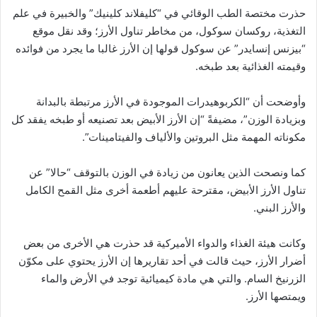
حذرت مختصة الطب الوقائي في “كليفلاند كلينيك” والخبيرة في علم
التغذية، روكسان سوكول، من مخاطر تناول الأرز؛ وقد نقل موقع
“بيزنس إنسايدر” عن سوكول قولها إن الأرز غالبا ما يجرد من فوائده
وقيمته الغذائية بعد طبخه.
وأوضحت أن “الكربوهيدرات الموجودة في الأرز مرتبطة بالبدانة
وبزيادة الوزن”، مضيفةً “إن الأرز الأبيض بعد تصنيعه أو طبخه يفقد كل
مكوناته المهمة مثل البروتين والألياف والفيتامينات”.
كما ونصحت الذين يعانون من زيادة في الوزن بالتوقف “حالا” عن
تناول الأرز الأبيض، مقترحة عليهم أطعمة أخرى مثل القمح الكامل
والأرز البني.
وكانت هيئة الغذاء والدواء الأميركية قد حذرت هي الأخرى من بعض
أضرار الأرز، حيث قالت في أحد تقاريرها إن الأرز يحتوي على مكوّن
الزرنيخ السام. والتي هي مادة كيميائية توجد في الأرض والماء
ويمتصها الأرز.