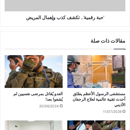
ي
ي
ة
ة
ا
’
’حبة رقمية’.. تكشف كذب وإهمال المريض
ل
.
ط
.
ع
ت
مقالات ذات صلة
ا
ك
م
ش
!
ف
ك
ذ
ب
و
إ
ه
مستشفى الرسول الأعظم يطلق
العدو يُقاتل بمرضى نفسيين لم
م
أحدث تقنية عالمية لعلاج الرجفان
يُشفوا بعد!
ا
الأذيني
20/06/2024
ل
11/07/2026
ا
ل
م