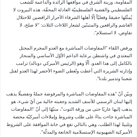
المقاومة، وزينة الشرق في مواقفها الرائدة والداعمة للشعب
الفلسطيني والقضية الفلسطينيّة العادلة المحقّة، هذه البيروت لا
يُمثّلها حقيقةً وفعليّاً إلّا أهلها الشرفاء الأحرار الرافضين للاحتلال
الغاشم والرافعين والمتبنّين لشعار اللاءات الثلاث: “لا صلح، لا
تفاوض، لا استسلام”.
ورفض اللقاء “المفاوضات المباشرة مع العدو المجرم المحتل
المعتدي في واشنطن برعاية الداعم الأوّل الأساسي والمنحاز
بالكامل إلى هذا العدو، ألّا وهو (الرئيس الأميركي دونالد) ترامب
وإدارته الشريرة التي أعطت وتُعطي الضوء الأخضر لهذا العدو لقتل
شعبنا وتدمير بلدنا”.
وبيّن أنّ “هذه المفاوضات المباشرة والمرفوضة جملةً وتفصيلًا يذهب
إليها لبنان الرسمي للأسف الشديد وجعبته خالية من أيّ شيء، هو
يذهب إليها عاريًا حتى من ورقة التوت”، منبّهًا إلى أنّ “المفاوضات
المباشرة جاءت بناءً على طلب وشروط وإملاءات أميركيّة محضة
وتلبيةً لهذا الطلب، وهي بالتالي تقع في خانة الموافقة على الشروط
الأميركية الصهيونية الإستسلامية الخانعة والمذلّة”.