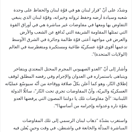
وشدّد على أنّ “قرار لبنان هو في قوّة لبنان والحفاظ على وحدة
شعبه وسيادة أرضه وحفظ ثرواته وخيراته، وقوّة لبنان الذي ينبغي
التفاوض بها ومعها في مفاوضات غير مباشرة هي في أوراق القوة
التي تمثلها المقاومة الشريفة التي تُدافع عن الشعب والأرض
والعرض في مواجهة أعتى قوّة ظالمة وجائرة في الشرق الأوسط
تدعمها أقوى قوّة عسكريّة طاغية ومستكبرة ومتغطرسة في العالم
(الولايات المتحدة)”.
وأشار إلى أنّ “العدو الصهيوني المجرم المحتل المعتدي ويتفاخر
ويتباهى باستمراره في العدوان والإجرام وفي رفضه المطلق لوقف
إطلاق النّار، وهو كما أعلن بكلّ صلافة ووقاحة من أنّه سيوسّع عمليّاته
العسكريّة والبريّة، وأنّ المفاوضات تجري تحت النّار”، سائلًا الدولة
اللبنانية: “أيٌ مفاوضات تلك يا دولتنا المصون التي يرفضها العدو
بقوّة ناره وعدوانه وإجرامه من أساسها؟”.
واستغرب بشدّة “ذهاب لبنان الرسمي إلى تلك المفاوضات
المباشرة المذلّة والخانعة في واشنطن، في وقت وحينٍ يُعلن فيه