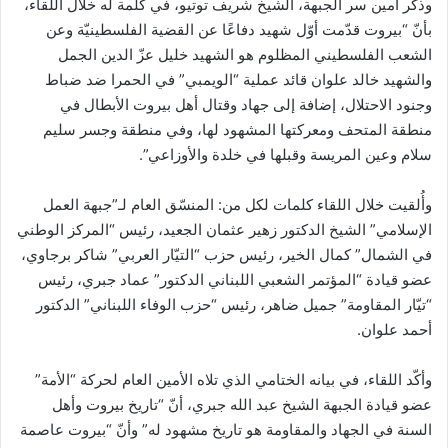
وذكَّر أمين سر الجبهة، الشيخ شريف توتيو، في كلمة له خلال اللقاء،
بأنّ “بيروت قدّمت أوّل شهيد دفاعًا عن القضية الفلسطينيّة وعن
الشعب الفلسطيني المظلوم هو الشهيد خليل عزّ الدين الجمل
والشهيد خالد علوان قائد عملية “الويمبي” في الحمرا ضد ضباط
وجنود الاحتلال، إضافة إلى جهاد وقتال أهل بيروت الأبطال في
منطقة المتحف ومعركتها المشهود لها، وفي منطقة وجسر سليم
سلام وعين المريسة وقبلها في خلدة والأوزاعي”.
وأُلقيت خلال اللقاء كلمات لكل من: المنسّق العام لـ”جبهة العمل
الإسلامي” الشيخ الدكتور زهير عثمان الجعيد، رئيس “المركز الوطني
في الشمال” كمال الخير، رئيس حزب “التيّار العربي” شاكر برجاوي،
عضو قيادة “المؤتمر الشعبي اللبناني الدكتور” عماد جبري، رئيس
“تيّار المقاومة” جميل ضاهر، رئيس “حزب الوفاء اللبناني” الدكتور
أحمد علوان.
وأكّد اللقاء، في بيانه الختامي الذي تلاه الأمين العام لحركة “الأمة”
عضو قيادة الجبهة الشيخ عبد الله جبري، أنّ “تاريخ بيروت وأهل
السنة في الجهاد والمقاومة هو تاريخ مشهود له” وأنّ “بيروت عاصمة