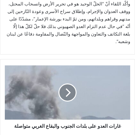
وأكّد اللقاء أنّ “الحلّ الوحيد هو في تحرير الأرض وانسحاب المحتل،
ووقف العدوان والإجرام، وإطلاق سراح الأسرى وعودة النّازحين إلى
مدنهم وقراهم وبلداتهم، ومن ثمّ البدء بورشة الإعمار”، مشدّدًا على
أنّه “في حال عدم التزام العدو الصهيوني بذلك فلا حلّ لكلّ هذا إلّا
بلغة التكاتف والتعاون والمواجهة والنّضال والمقاومة دفاعًا عن لبنان
وشعبه”.
غ
ا
ر
ا
ت
ا
ل
ع
د
و
غارات العدو على بلدات الجنوب والبقاع الغربي متواصلة
ع