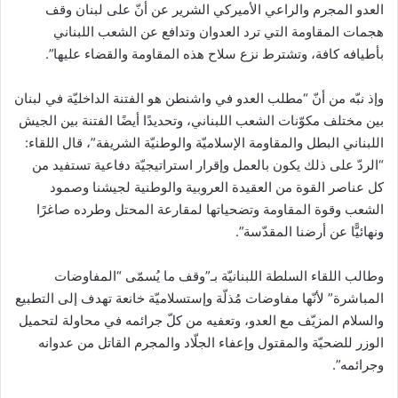
العدو المجرم والراعي الأميركي الشرير عن أنّ على لبنان وقف
هجمات المقاومة التي ترد العدوان وتدافع عن الشعب اللبناني
بأطيافه كافة، وتشترط نزع سلاح هذه المقاومة والقضاء عليها”.
وإذ نبّه من أنّ “مطلب العدو في واشنطن هو الفتنة الداخليّة في لبنان
بين مختلف مكوّنات الشعب اللبناني، وتحديدًا أيضًا الفتنة بين الجيش
اللبناني البطل والمقاومة الإسلاميّة والوطنيّة الشريفة”، قال اللقاء:
“الردّ على ذلك يكون بالعمل وإقرار استراتيجيّة دفاعية تستفيد من
كل عناصر القوة من العقيدة العروبية والوطنية لجيشنا وصمود
الشعب وقوة المقاومة وتضحياتها لمقارعة المحتل وطرده صاغرًا
ونهائيًّا عن أرضنا المقدّسة”.
وطالب اللقاء السلطة اللبنانيّة بـ”وقف ما يُسمّى “المفاوضات
المباشرة” لأنّها مفاوضات مُذلّة وإستسلاميّة خانعة تهدف إلى التطبيع
والسلام المزيّف مع العدو، وتعفيه من كلّ جرائمه في محاولة لتحميل
الوزر للضحيّة والمقتول وإعفاء الجلّاد والمجرم القاتل من عدوانه
وجرائمه”.