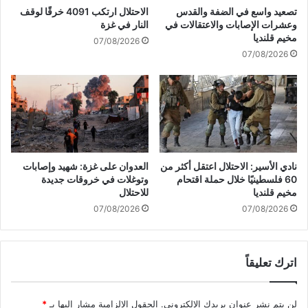
ل
ا
تصعيد واسع في الضفة والقدس
الاحتلال ارتكب 4091 خرقًا لوقف
غ
ق
وعشرات الإصابات والاعتقالات في
النار في غزة
ر
ن
مخيم قلنديا
07/08/2026
ب
ا
07/08/2026
ي
ر
م
ح
ت
ق
و
ي
ا
ق
ص
ي
ل
"
ة
خ
نادي الأسير: الاحتلال اعتقل أكثر من
العدوان على غزة: شهيد وإصابات
ر
60 فلسطينيًا خلال حملة اقتحام
وتوغلات في خروقات جديدة
ب
مخيم قلنديا
للاحتلال
ك
07/08/2026
07/08/2026
ل
ش
ي
اترك تعليقاً
ء
"
لن يتم نشر عنوان بريدك الإلكتروني.
الحقول الإلزامية مشار إليها بـ
*