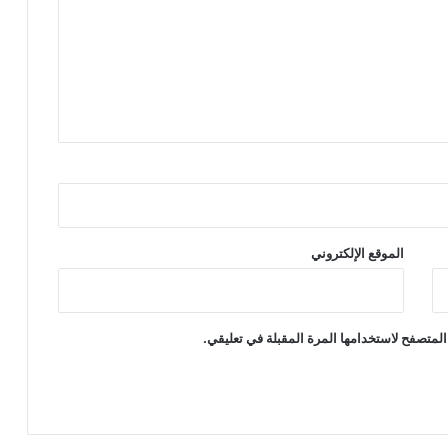
7
0
6
0
م
ن
ذ
7
ت
ش
ر
ي
الموقع الإلكتروني
ن
ا
ل
أ
المتصفح لاستخدامها المرة المقبلة في تعليقي.
و
ل