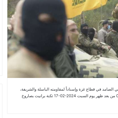
 الصامد في قطاع غزة وإسناداً لمقاومته الباسلة ‌‌‌‏والشريفة،
‏استهدف ‏مجاهدو المقاومة الإسلامية عند الساعة 01:00 من بعد ظهر يوم السبت ‌‏17-02-2024 ثكنة برانيت بصاروخ