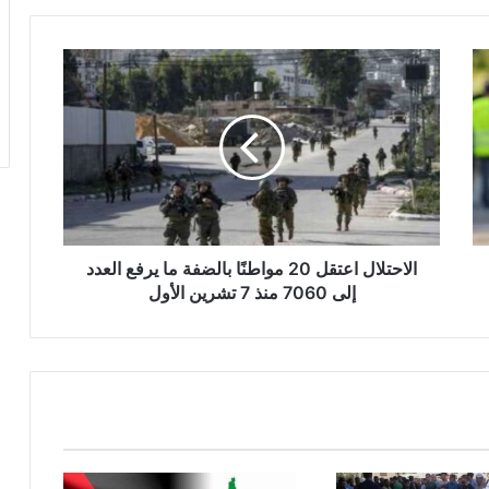
ا
ل
ا
ح
ت
ل
ا
ل
ا
ع
الاحتلال اعتقل 20 مواطنًا بالضفة ما يرفع العدد
ت
إلى 7060 منذ 7 تشرين الأول
ق
ل
2
0
م
و
ا
ط