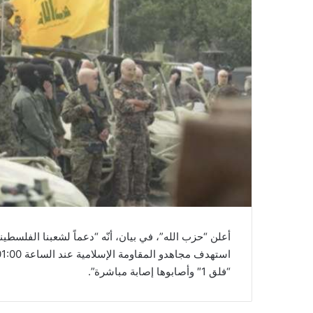
أعلن “حزب الله”، في بيان، أنّه “دعماً لشعبنا الفلسطيني
“فلق 1″ وأصابوها إصابة مباشرة”.