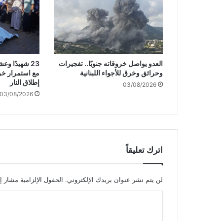
ي
ة
:
ق
و
ا
العدو يواصل خروقاته جنوبًا.. تفجيرات
23 شهيدًا 
ت
وحرائق وخرق للأجواء اللبنانية
مع استمرار خر
ح
إطلاق النار
03/08/2026
ف
03/08/2026
ظ
ا
ل
أ
م
ن
اترك تعليقاً
ف
ي
ب
لن يتم نشر عنوان بريدك الإلكتروني.
الحقول الإلزامية مشار إل
ا
ا
ر
ي
ل
س