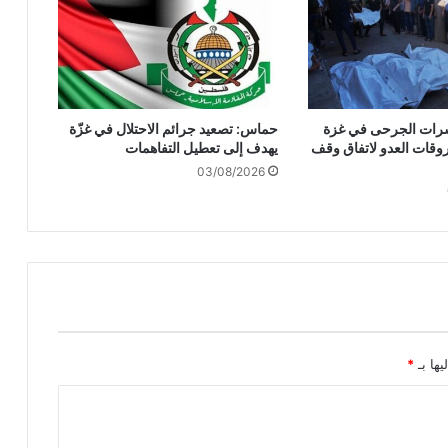
نً
ا
ب
ا
ل
ض
وعشرات الجرحى في غزة
حماس: تصعيد جرائم الاحتلال في غزّة
ف
وقات العدو لاتفاق وقف
يهدف إلى تعطيل التفاهمات
ة
03/08/2026
م
ا
ي
ر
ف
ع
ا
ل
ع
د
يها بـ
*
د
إ
ل
ى