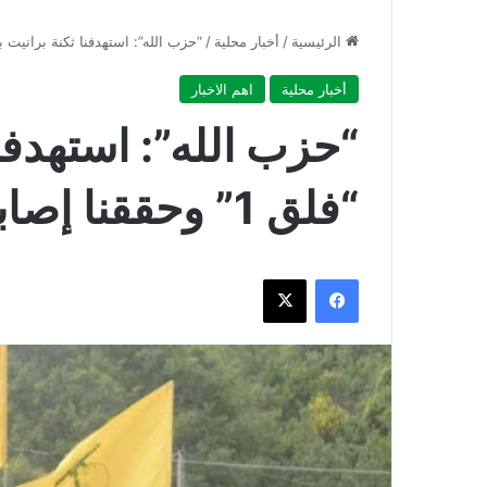
الرئيسية
/
أخبار محلية
/
“حزب الله”: استهدفنا ثكنة برانيت بصاروخ “فلق 1” و
أخبار محلية
اهم الاخبار
“حزب الله”: استهدفن
“فلق 1” وحققنا إصابة مباشرة
فيسبوك
‫X