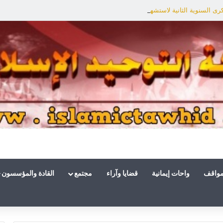
ى السنوية الثانية لاستشهاد هنية: الانتصار لفلسطين أقرب
مواقف
واحات إيمانية
قضايا وآراء
مجتمع
القادة والمؤسسون