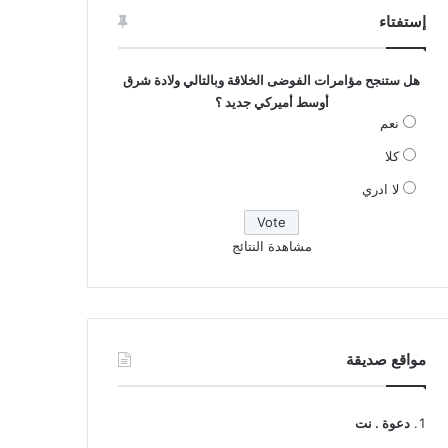
إستفتاء
هل ستنجح مؤامرات الفوضى الخلاقة وبالتالي ولادة شرق
أوسط أميركي جديد ؟
نعم
كلا
لا ادري
مشاهدة النتائج
مواقع صديقة
دعوة . نت