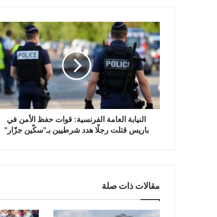
ا
ل
ن
ي
ا
ب
ة
ا
ل
ع
النيابة العامة الفرنسية: قوات حفظ الأمن في
ا
باريس قتلت رجلًا هدد شرطيين بـ"سكّين جزّار"
م
ة
ا
ل
ف
مقالات ذات صلة
ر
ن
س