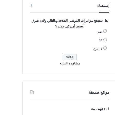
إستفتاء
هل ستنجح مؤامرات الفوضى الخلاقة وبالتالي ولادة شرق
أوسط أميركي جديد ؟
نعم
كلا
لا ادري
مشاهدة النتائج
مواقع صديقة
دعوة . نت