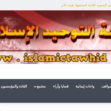
السنوية الثانية لاستشهاد هنية: الانتصار لفلسطين أقرب
مواقف
واحات إيمانية
قضايا وآراء
مجتمع
القادة والمؤسسون