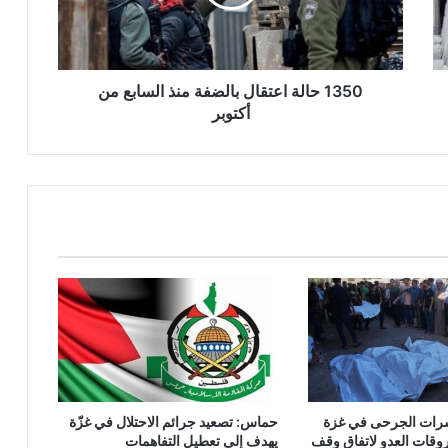
ا
ل
ة
ا
ع
1350 حالة اعتقال بالضفة منذ السابع من
ت
أكتوبر
ق
ا
ل
ب
ا
ل
ض
ف
ة
م
ن
ذ
ا
ل
وعشرات الجرحى في غزة
حماس: تصعيد جرائم الاحتلال في غزّة
س
وقات العدو لاتفاق وقف
يهدف إلى تعطيل التفاهمات
ا