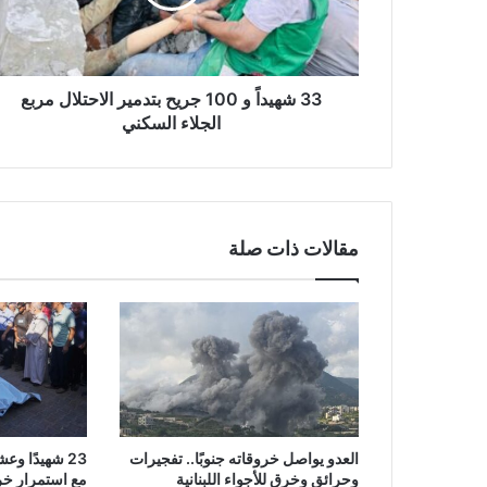
د
اً
و
1
0
33 شهيداً و 100 جريح بتدمير الاحتلال مربع
0
الجلاء السكني
ج
ر
ي
ح
ب
مقالات ذات صلة
ت
د
م
ي
ر
ا
ل
ا
ح
العدو يواصل خروقاته جنوبًا.. تفجيرات
23 شهيدًا 
ت
وحرائق وخرق للأجواء اللبنانية
مع استمرار خر
ل