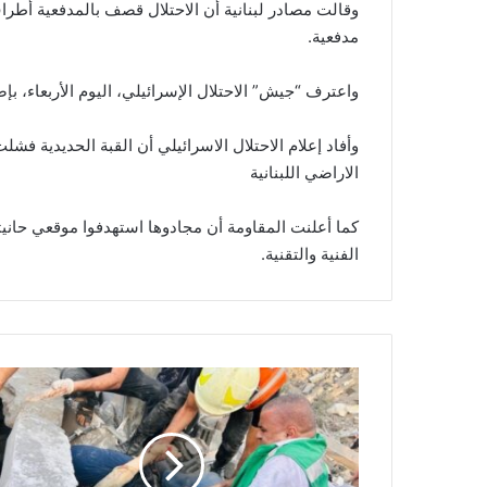
مدفعية.
واعترف “جيش” الاحتلال الإسرائيلي، اليوم الأربعاء، بإص
الاراضي اللبنانية
كما أعلنت المقاومة أن مجادوها استهدفوا موقعي حانيتا
الفنية والتقنية.‏
3
3
ش
ه
ي