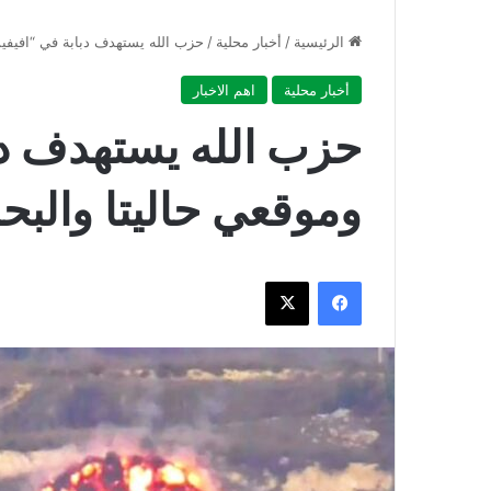
الرئيسية
/
أخبار محلية
/
حزب الله يستهدف دبابة في “افيفيم
أخبار محلية
اهم الاخبار
حزب الله يستهدف دب
وموقعي حاليتا والبح
فيسبوك
‫X