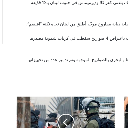
وقالت مصادر لبنانية أن الاحتلال قصف بالمدفعية أطراف بلدتي كفر كلا وديرميماس في جنوب لبنان بـ12 قذيفة
ابة دبابة بصاروخ موجّه أطلق من لبنان تجاه ثكنة “افيفيم”.
وأفاد إعلام الاحتلال الاسرائيلي أن القبة الحديدية فشلت باعتراض 4 صواريخ سقطت في كريات شمونة مصدرها
 والبحري بالصواريخ ‏الموجهة وتم تدمير عدد من تجهيزاتها
1
3
5
0
ح