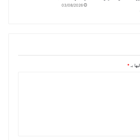
03/08/2026
ب
ع
م
ن
أ
ك
ت
و
ب
ر
يها بـ
*