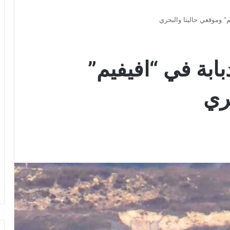
” وموقعي حاليتا والبحري
ابة في “افيفيم”
ري