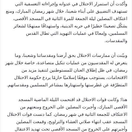
وأكدت أن استمرار الاحتلال في عدوانه وإجراءاته التعسفية التي
تستهدف التضييق على أبناء شعبنا، خلال شهر رمضان المبارك، ومنع
اعتكاف المصلين ليلة الجمعة للمرة الثانية في المسجد الأقصى،
يشكّل تصعيدًا خطيرًا في حربه الدينية، واستهدافًا ممنهجًا لشعائر
المسلمين، وإمعانًا في عمليات التهويد التي تطال القدس
والمقدسات.
وبيّنت أن ممارسات الاحتلال بحق أرضنا ومقدساتنا وشعبنا، وما
يتعرض له المقدسيون من عمليات تنكيل متصاعدة، خاصة خلال شهر
رمضان، في ظل إطلاق العنان للمستوطنين لتنفيذ مزيد من
الاقتحامات، يستوجب موقفًا إسلاميًا حازمًا يردع حكومة الاحتلال
المتطرّفة عن غطرستها واستهتارها بمشاعر المسلمين ومقدساتهم.
هذا؛ وكانت قوات الاحتلال قد اقتحمت الليلة الماضية المسجد
الأقصى المبارك، وأجبرت المصلين على الخروج ومنعتهم من
الاعتكاف للجمعة الثانية في شهر رمضان. كما دنست قوات الاحتلال
المسجد عقب انتهاء صلاتي العشاء والتراويح، وقمعت المصلين
وأجبرتهم على الخروج من المسجد الأقصى تحت تهديد الاعتقال