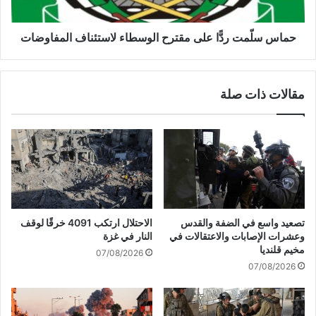
ت
ت
ب
ر
ح
دًّ
حماس سلّمت ردًّا على مقترح الوسطاء لاستئناف المفاوضات
ث
ا
ا
ع
ن
ل
مقالات ذات صلة
ت
ى
ط
م
و
ق
ر
ت
ا
ر
ت
ح
م
ا
ف
ل
ا
و
تصعيد واسع في الضفة والقدس
الاحتلال ارتكب 4091 خرقًا لوقف
و
س
وعشرات الإصابات والاعتقالات في
النار في غزة
ض
ط
مخيم قلنديا
07/08/2026
ا
ا
07/08/2026
ت
ء
و
ل
ق
ا
ف