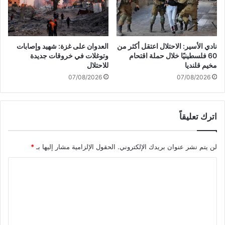
س
إ
ت
ط
ئ
ل
ن
ا
ا
نادي الأسير: الاحتلال اعتقل أكثر من
العدوان على غزة: شهيد وإصابات
ق
ف
60 فلسطينيًا خلال حملة اقتحام
وتوغلات في خروقات جديدة
ا
ا
مخيم قلنديا
للاحتلال
ل
ل
07/08/2026
07/08/2026
ن
م
ا
ف
ر
ا
اترك تعليقاً
ب
و
غ
ض
ز
ا
لن يتم نشر عنوان بريدك الإلكتروني.
الحقول الإلزامية مشار إليها بـ
*
ة
ت
ا
ل
ت
ع