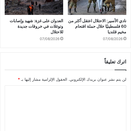
ا
ل
ح
ش
نادي الأسير: الاحتلال اعتقل أكثر من
العدوان على غزة: شهيد وإصابات
ع
60 فلسطينيًا خلال حملة اقتحام
وتوغلات في خروقات جديدة
ب
مخيم قلنديا
للاحتلال
ن
07/08/2026
07/08/2026
ا
س
ي
اترك تعليقاً
ك
و
ن
لن يتم نشر عنوان بريدك الإلكتروني.
الحقول الإلزامية مشار إليها بـ
*
ب
م
ا
ث
ا
ل
ب
ت
ة
ع
إ
ع
ل
ل