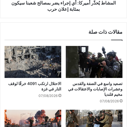
ن
ر
المشاط يُحذّر أميركا: أي إجراء يضر بمصالح شعبنا سيكون
ب
أ
بمثابة إعلان حرب
ر
م
ص
ي
ا
ر
مقالات ذات صلة
ص
ك
ا
ا
ل
:
ا
أ
ح
ي
ت
إ
ل
ج
ا
ر
ل
ا
تصعيد واسع في الضفة والقدس
الاحتلال ارتكب 4091 خرقًا لوقف
ف
ء
وعشرات الإصابات والاعتقالات في
النار في غزة
ي
ي
مخيم قلنديا
07/08/2026
ج
ض
07/08/2026
ن
ر
ي
ب
ن
م
ص