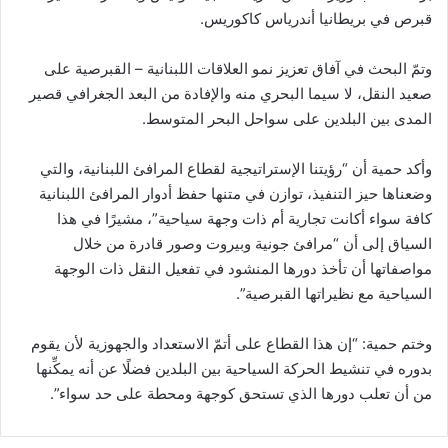
قبرص في بريطانيا أندرياس كاكوريس.
وتمّ البحث في آفاق تعزيز نمو العلاقات اللبنانية – القبرصية على
صعيد النقل، لا سيما البحري منه والإفادة من البعد الجغرافي قصير
المدى بين البلدين على سواحل البحر المتوسط.
وأكد حمية أن “رؤيتنا الإستراتيجية لقطاع المرافئ اللبنانية، والتي
وضعناها حيز التنفيذ، توازن في متنها حفظ أدوار المرافئ اللبنانية
كافة سواء أكانت تجارية أم ذات وجهة سياحية”، مشيرًا في هذا
السياق إلى أن “مرافئ جونية وبيروت وصور قادرة من خلال
مواصفاتها أن تأخذ دورها المنشود في تفعيل النقل ذات الوجهة
السياحية مع نظيراتها القبرصية”.
وختم حمية: “إن هذا القطاع على أتمّ الاستعداد والجهوزية لأن يقوم
بدوره في تنشيط الحركة السياحية بين البلدين فضلًا عن أنه يمكِّنها
من أن تعلب دورها الذي تستحق كوجهة ومحطة على حد سواء”.