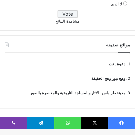
لا ادري
مشاهدة النتائج
مواقع صديقة
دعوة . نت
وهج نيوز وهج الحقيقة
مدينة طرابلس…الآثار والمساجد التاريخية والمعاصرة بالصور
فيسبوك
‫X
واتساب
تيلقرام
ڤايبر
© جميع الحقوق محفوظة 2026 | IslamicTawhid