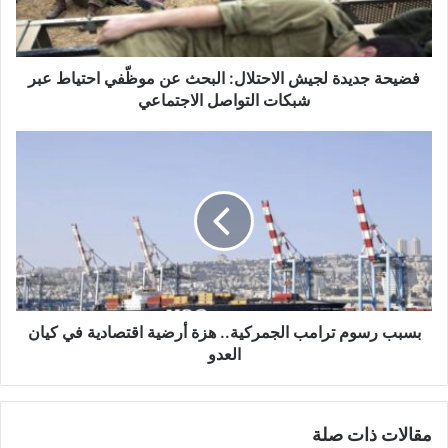
د
ي
د
ة
فضيحة جديدة لجيش الاحتلال: البحث عن موظّفي احتياط عبر
ل
شبكات التواصل الاجتماعي
ج
ي
ب
ش
س
ا
ب
ل
ب
ا
ر
ح
س
ت
و
ل
م
ا
ت
ل
ر
بسبب رسوم ترامب الجمركية.. هزة أرضية اقتصادية في كيان
:
ا
العدو
ا
م
ل
ب
ب
ا
مقالات ذات صلة
ح
ل