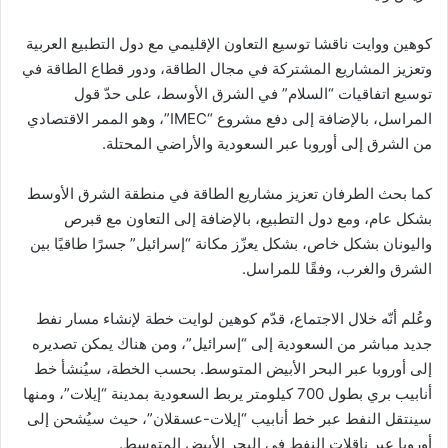
كوهين ووايت ناقشا توسيع التعاون الإقليمي مع دول التطبيع العربية
وتعزيز المشاريع المشتركة في مجال الطاقة، ودور قطاع الطاقة في
توسيع اتفاقيات “السلام” في الشرق الأوسط، على حدّ قول
المراسل، بالإضافة إلى دفع مشروع “IMEC”، وهو الممر الاقتصادي
من الشرق إلى أوروبا عبر السعودية والأراضي المحتلة.
كما بحث الطرفان تعزيز مشاريع الطاقة في منطقة الشرق الأوسط
بشكل عام، ومع دول التطبيع، بالإضافة إلى التعاون مع قبرص
واليونان بشكل خاص، بشكل يعزّز مكانة “إسرائيل” جسرًا طاقيًا بين
الشرق والغرب، وفقًا للمراسل.
وعُلم أنّه خلال الاجتماع، قدّم كوهين لوايت خطة لإنشاء مسار نفط
جديد مباشر من السعودية إلى “إسرائيل”، ومن هناك يمكن تصديره
إلى أوروبا عبر البحر الأبيض المتوسط. بحسب الخطة، سيُنشأ خط
أنابيب بري بطول 700 كيلومتر يربط السعودية بمدينة “إيلات”، ومنها
سينتقل النفط عبر خط أنابيب “إيلات-عسقلان”، حيث سيُشحن إلى
أوروبا عبر ناقلات النفط في البحر الأبيض المتوسط.