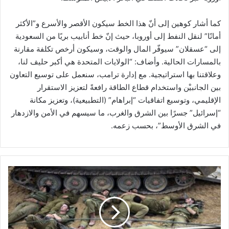
كما أشار كوهين إلى أنّ هذا الخط سيكون الأقصر والأسرع و”الأكثر
أمانًا” لنقل النفط إلى أوروبا، حيث إنّ خط أنابيب بريًا من السعودية
إلى “عسقلان” سيوفّر المال والوقت، وسيكون أرخص تكلفة مقارنة
بالمسارات الحالية. وأضاف: “الولايات المتحدة هي أكبر حليف لنا،
وعلاقتنا بها استراتيجية. مع إدارة ترامب، سنعمل على توسيع التعاون
بين الجانبيْن واستخدام قطاع الطاقة رافعةً لتعزيز الاستقرار
الإقليمي، وتوسيع اتفاقيات “إبراهام” (التطبيعية)، وتعزيز مكانة
“إسرائيل” جسرًا بين الشرق والغرب، ما سيسهم في الأمن والازدهار
في الشرق الأوسط”، بحسب زعمه.
ف
ض
ي
ح
ة
ج