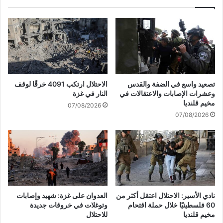
ث
ج
ع
م
ن
ر
م
ك
و
ي
ظّ
ة
ف
.
ي
.
تصعيد واسع في الضفة والقدس
الاحتلال ارتكب 4091 خرقًا لوقف
ا
ه
وعشرات الإصابات والاعتقالات في
النار في غزة
ح
ز
مخيم قلنديا
07/08/2026
ت
ة
07/08/2026
ي
أ
ا
ر
ط
ض
ع
ي
ب
ة
ر
ا
ش
ق
ب
ت
نادي الأسير: الاحتلال اعتقل أكثر من
العدوان على غزة: شهيد وإصابات
ك
ص
60 فلسطينيًا خلال حملة اقتحام
وتوغلات في خروقات جديدة
ا
ا
مخيم قلنديا
للاحتلال
ت