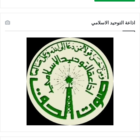
م
ق
ا
اذاعة التوحيد الاسلامي
و
م
ي
ن