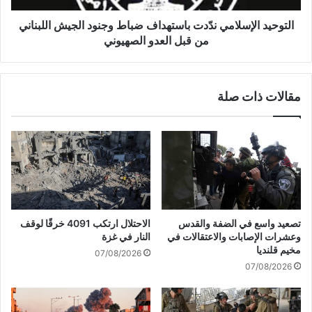
ز
ل
ا
إ
التوحيد الإسلامي ندّدت باستهداف ضباط وجنود الجيش اللبناني
ل
س
من قبل العدو الصهيوني
ج
ل
م
ا
ا
م
ع
مقالات ذات صلة
ي
ة
ن
"
دّ
ع
د
م
ت
ل
ب
ي
ا
ح
س
م
ت
تصعيد واسع في الضفة والقدس
الاحتلال ارتكب 4091 خرقًا لوقف
ل
ه
وعشرات الإصابات والاعتقالات في
النار في غزة
ف
د
مخيم قلنديا
07/08/2026
ي
ا
07/08/2026
ط
ف
ي
ض
ا
ب