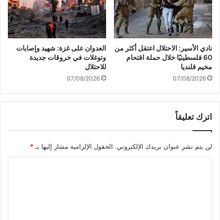
ت
ا
ه
ط
ت
و
ش
ج
و
ن
نادي الأسير: الاحتلال اعتقل أكثر من
العدوان على غزة: شهيد وإصابات
ي
و
60 فلسطينيًا خلال حملة اقتحام
وتوغلات في خروقات جديدة
ه
د
مخيم قلنديا
للاحتلال
ل
ا
07/08/2026
07/08/2026
د
ل
و
ج
ر
ي
ا
اترك تعليقاً
ش
ل
ا
ج
ل
م
لن يتم نشر عنوان بريدك الإلكتروني.
الحقول الإلزامية مشار إليها بـ
*
ل
ا
ب
ا
ع
ن
ة
ا
ل
ا
ن
ت
ل
ي
و
ع
م
س
ن