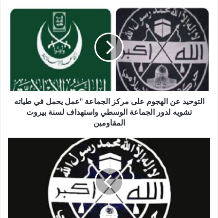
ا
ل
ت
و
ح
ي
د
ع
ن
ا
التوحيد عن الهجوم على مركز الجماعة "عمل يحمل في طياته
ل
تشويه لدور الجماعة الوسطي واستهداف لسنة بيروت
ه
المقاومين
ج
و
ا
م
ل
ع
ت
ل
و
ى
ح
م
ي
ر
د
ك
ا