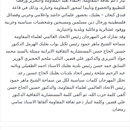
تيار دعم ثقافة المقاومة، احتفاء بعيد المقاومة والتحرير ورفضا
للتطبيع والخضوع وتأييدا لمحور المقاومة وخياره، وذلك في قاعة
فندق كنعان – بعلبك، بحضور علمائي حاشد واعلامي وحزبي وفصائل
فلسطينية ورجال دين مسلمين ومسيحين وشخصيات سياسية وحزبية
ووفود عشائرية وعائلية وبلدية واختيارية.
وقد شارك في المهرجان رئيس الاتحاد العالمي لعلماء المقاومة
سماحة الشيخ ماهر حمود رئيس تكتل نواب بعلبك الهرمل الدكتور
حسين الحاج حسن المستشارية الثقافية الايرانية ممثلة بالسيد محمد
جواد التبريزي والدكتور علي قصير، النائب ملحم الحجيري الوزير
السابق حمد حسن رئيس بلدية بعلبك الاستاذ احمد الطفيلي ونائبه
عبد الرحيم شلحة رئيس اتحاد بلديات بعلبك الحاج حسين رعد.
تخلل المهرجان كلمات سياسية لكل من سماحة الشيخ ماهر حمود
رئيس الاتحاد العالمي لعلماء المقاومة، والدكتور حسين الحاج حسن
ألقى كلمة حزب الله، ثم ألقى كلمة المستشارية الثقافية الدكتور
علي قصير، وكلمة لتيار دعم ثقافة المقاومة ألقاها الاستاذ سامي
رمضان.