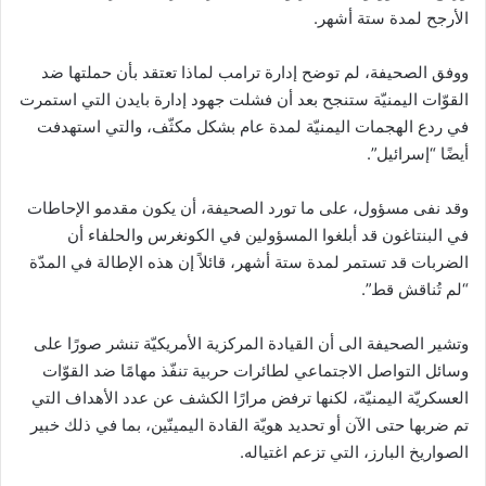
الأرجح لمدة ستة أشهر.
ووفق الصحيفة، لم توضح إدارة ترامب لماذا تعتقد بأن حملتها ضد
القوّات اليمنيّة ستنجح بعد أن فشلت جهود إدارة بايدن التي استمرت
في ردع الهجمات اليمنيّة لمدة عام بشكل مكثّف، والتي استهدفت
أيضًا “إسرائيل”.
وقد نفى مسؤول، على ما تورد الصحيفة، أن يكون مقدمو الإحاطات
في البنتاغون قد أبلغوا المسؤولين في الكونغرس والحلفاء أن
الضربات قد تستمر لمدة ستة أشهر، قائلاً إن هذه الإطالة في المدّة
“لم تُناقش قط”.
وتشير الصحيفة الى أن القيادة المركزية الأمريكيّة تنشر صورًا على
وسائل التواصل الاجتماعي لطائرات حربية تنفّذ مهامًا ضد القوّات
العسكريّة اليمنيّة، لكنها ترفض مرارًا الكشف عن عدد الأهداف التي
تم ضربها حتى الآن أو تحديد هويّة القادة اليمينّين، بما في ذلك خبير
الصواريخ البارز، التي تزعم اغتياله.