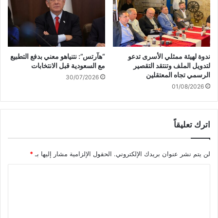
к
ج
и
د
п
دً
о
ا
в
و
ы
ت
ندوة لهيئة ممثلي الأسرى تدعو
“هآرتس”: نتنياهو معني بدفع التطبيع
з
ف
لتدويل الملف وتنتقد التقصير
مع السعودية قبل الانتخابات
о
ش
الرسمي تجاه المعتقلين
30/07/2026
в
ل
01/08/2026
у
ه
ج
و
اترك تعليقاً
م
ي
ن
لن يتم نشر عنوان بريدك الإلكتروني.
الحقول الإلزامية مشار إليها بـ
*
ج
و
ا
ي
ي
ل
ن
ت
ع
ع
ل