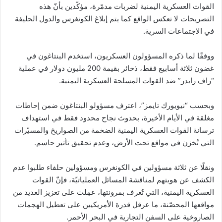
القوات العسكرية اليمنية لضربات مدمّرة، مؤكّدين بأنّ هذه
التصريحات لا تعكس الواقع كما يتم إبلاغ الكونغرس والدول الحليفة
في الاجتماعات السرية.
ووفقًا لما ذكره المسؤولون العسكريون، استخدم البنتاغون في
غضون ثلاثة أسابيع فقط، ذخائر بقيمة 200 مليون دولار في عملية
“راف رايدر” ضد القوات المسلحة العسكرية اليمنية.
وبحسب “نيويورك تايمز”، اعترف مسؤولو البنتاغون ضمن إحاطات
مغلقة في الأيام الأخيرة، بحدوث نجاح محدود فقط في استهداف
ترسانة القوات العسكرية اليمنية الضخمة من الصواريخ والمسيّرات
التي تُخزن في مواقع تحت الأرض، وعدم تحقيق تأثير حاسم.
ونقلًا عن ثلاثة مسؤولين في الكونغرس ومسؤولين حلفاء طلبوا عدم
الكشف عن هويتهم لمناقشة المسائل العملياتيّة، فإنّ القوات
العسكرية اليمنية، التي تُعرف بمرونتها، عمِلت على تعزيز العديد من
مواقعها المحصّنة، ما عرقل قدرة الأمريكيين على تعطيل الهجمات
الصاروخية على السفن التجارية في البحر الأحمر.