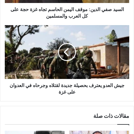
ا
ل
السيد صفي الدين: موقف اليمن الحاسم تجاه غزة حجة على
د
كل العرب والمسلمين
ي
ن
ج
:
ي
م
ش
و
ا
ق
ل
ف
ع
ا
د
ل
و
ي
ي
م
ع
جيش العدو يعترف بحصيلة جديدة لقتلاه وجرحاه في العدوان
ن
ت
على غزة‎
ا
ر
ل
ف
ح
ب
مقالات ذات صلة
ا
ح
س
ص
م
ي