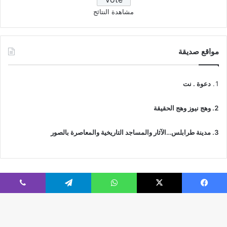
مشاهدة النتائج
مواقع صديقة
دعوة . نت
وهج نيوز وهج الحقيقة
مدينة طرابلس…الآثار والمساجد التاريخية والمعاصرة بالصور
فيسبوك
‫X
واتساب
تيلقرام
ڤايبر
© جميع الحقوق محفوظة 2026 | IslamicTawhid
Webs2Host تم تصميمه من قِبل