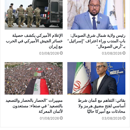
ت
ل
ج
ة
ا
ج
ه
د
غ
ي
ز
د
رئيس ولاية شمال شرق الصومال:
الإعلام الأميركي يكشف حصيلة
ة
ة
باب المندب وراء اعتراف “إسرائيل”
خسائر الجيش الأميركي في الحرب
ح
ل
بـ”أرض الصومال”
مع إيران
ج
ق
03/08/2026
03/08/2026
ة
ت
ع
ل
ل
ا
ى
ه
ك
و
ل
ج
ا
ر
ل
ح
بقائي: التفاهم مع عُمان شرط
مسِيرات “الحصار بالحصار والتصعيد
ع
ا
أساسي لفتح مضيق هرمز ولا
بالتصعيد” في صنعاء: مستعدون
ر
ه
محادثات مع أميركا حاليًا
لأثمان المعركة
ب
ف
01/08/2026
03/08/2026
و
ي
ا
ا