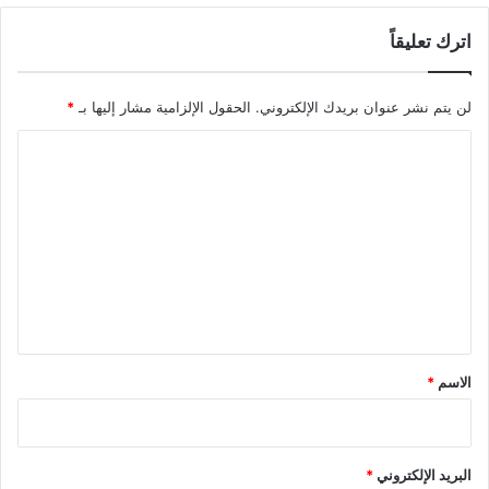
ل
ل
م
اترك تعليقاً
ع
س
د
ل
و
لن يتم نشر عنوان بريدك الإلكتروني.
الحقول الإلزامية مشار إليها بـ
*
م
ا
ي
ن
ا
ن
ع
ل
ل
ى
ت
غ
ع
ز
ة
ل
ي
ق
*
الاسم
*
البريد الإلكتروني
*