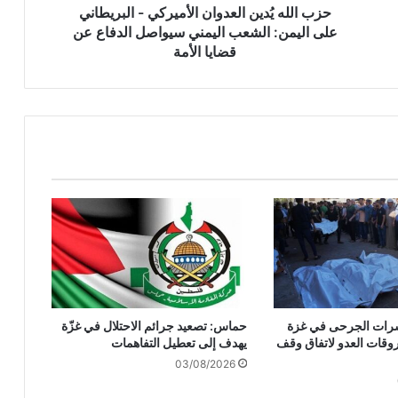
ي
حزب الله يُدين العدوان الأميركي - البريطاني
ن
على اليمن: الشعب اليمني سيواصل الدفاع عن
ا
قضايا الأمة
ل
ع
د
و
ا
ن
ا
ل
أ
م
ي
ر
ك
ي
وعشرات الجرحى في غزة
حماس: تصعيد جرائم الاحتلال في غزّة
-
وقات العدو لاتفاق وقف
يهدف إلى تعطيل التفاهمات
ا
03/08/2026
ل
ب