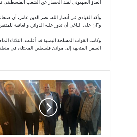
العدوّ الصهيوني لفك الحصار عن الشعب الفلسطيني في 
وأكد القيادي في أنصار الله، نصر الدين عامر، أن صنعا
و”أن على الباغي أن تدور عليه الدوائر، والعاقبة للمتقين
وكانت القوات المسلحة اليمنية قد أعلنت، الثلاثاء ال
السفن المتجهة إلى موانئ فلسطين المحتلة، في منطقة 
ا
ل
د
ك
ت
و
ر
ش
ع