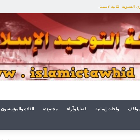
السنوية الثانية لاستشهاد هنية: الانتصار لفلسطين أقرب
مواقف
واحات إيمانية
قضايا وآراء
مجتمع
القادة والمؤسسون