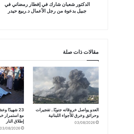
ب
الدكتور شعبان شارك في إفطار رمضاني في
ا
جبيل بدعوة من رجل الأعمال د.ربيع حيدر
ن
ش
ا
ر
ك
ف
مقالات ذات صلة
ي
إ
ف
ط
ا
ر
ر
م
ض
العدو يواصل خروقاته جنوبًا.. تفجيرات
23 شهيدًا 
ا
وحرائق وخرق للأجواء اللبنانية
مع استمرار خر
ن
إطلاق النار
03/08/2026
ي
03/08/2026
ف