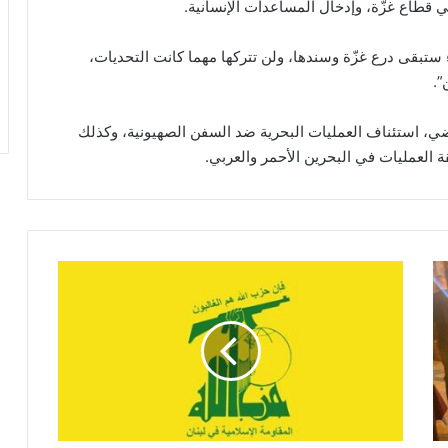
قطاع غزّة، وإدخال المساعدات الإنسانية.
ء ستبقى درع غزّة وسندها، ولن تتركها مهما كانت التحديات،
”.
ماضي، استئناف العمليات البحرية ضد السفن الصهيونية، وكذلك
العمليات في البحرين الأحمر والعربي.
ح
ز
ب
ا
ل
ل
ه
يُ
د