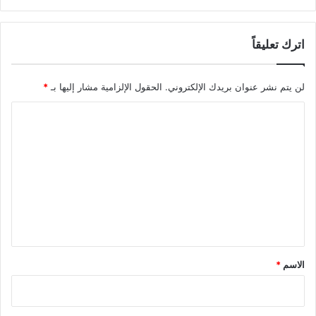
ل
ي
اترك تعليقاً
ن
ف
ي
لن يتم نشر عنوان بريدك الإلكتروني.
الحقول الإلزامية مشار إليها بـ
*
ا
ل
ا
ح
ر
ل
ب
ت
ا
ع
ل
ق
ل
ا
ي
د
م
ق
ة
*
الاسم
*