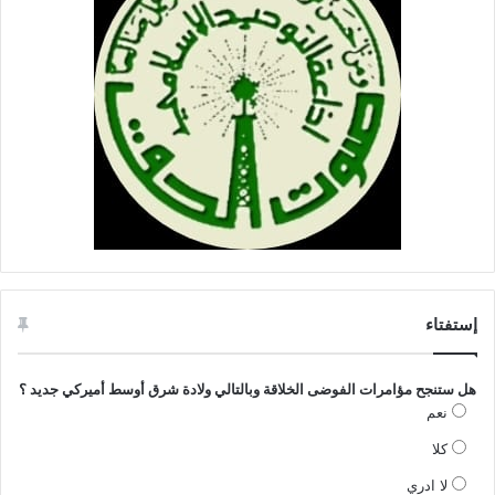
إستفتاء
هل ستنجح مؤامرات الفوضى الخلاقة وبالتالي ولادة شرق أوسط أميركي جديد ؟
نعم
كلا
لا ادري