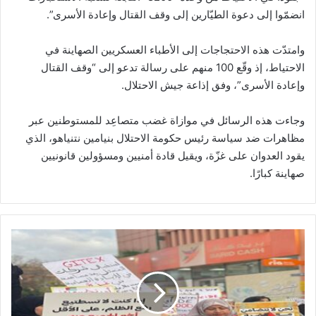
انضمّوا إلى دعوة الطيّارين إلى وقف القتال وإعادة الأسرى”.
وامتدّت هذه الاحتجاجات إلى الأطباء العسكريين الصهاينة في
الاحتياط، إذ وقّع 100 منهم على رسالة تدعو إلى “وقف القتال
وإعادة الأسرى”، وفق إذاعة جيش الاحتلال.
وجاءت هذه الرسائل في موازاة غضب متصاعِد للمستوطنين عبر
مظاهرات ضد سياسة رئيس حكومة الاحتلال بنيامين نتنياهو، الذي
يقود العدوان على غزّة، ويقيل قادة أمنيين ومسؤولين قانونيين
صهاينة كبارًا.
ا
ل
م
غ
ا
ر