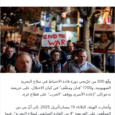
وقّع 500 من خرّيجي دورة قادة الاحتياط في سلاح البحرية
الصهيونية، و1700 “فنان ومثقّف” في كيان الاحتلال، على عريضة
تدعو إلى “إعادة الأسرى ووقف “الحرب” على قطاع غزة،
وأشارت الهيئة، الثلاثاء 15 نيسان/أبريل 2025، إلى أنّ من بين
الموقّعين على العريضة “4 من القادة السابقين لسلاح البحرية”، فيما