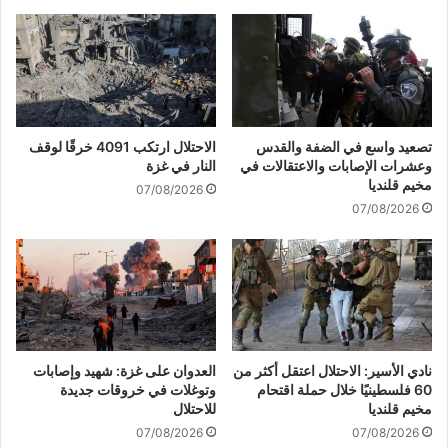
ة
ي
ف
ش
ي
ا
م
ل
و
ا
ا
ح
ن
ت
تصعيد واسع في الضفة والقدس
الاحتلال ارتكب 4091 خرقًا لوقف
ئ
ل
وعشرات الإصابات والاعتقالات في
النار في غزة
ه
ا
مخيم قلنديا
07/08/2026
م
ل
07/08/2026
ي
ن
ه
ا
ر
:
ل
ا
نادي الأسير: الاحتلال اعتقل أكثر من
العدوان على غزة: شهيد وإصابات
مُ
60 فلسطينيًا خلال حملة اقتحام
وتوغلات في خروقات جديدة
ق
مخيم قلنديا
للاحتلال
ا
07/08/2026
07/08/2026
ت