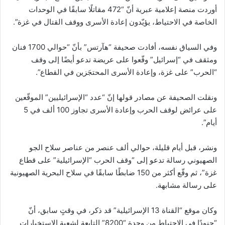
أوردت منصة إعلامية عبرية أنّ “472 مقاتلًا سابقًا في الوحدات
الخاصة في الاحتياط، يؤيّدون إعادة الأسرى ووقف القتال في غزة”.
وفي السياق نفسه، أفادت صحيفة “هآرتس” بأنّ “حوالي 1700 فنان
ومثقف في “إسرائيل” وقّعوا على عريضة تدعو أيضًا إلى وقف
“الحرب” على غزة، وإعادة الأسرى المحتجَزين في القطاع”.
ونقلت الصحيفة عن مصادر قولها إنّ “عدد “الإسرائيليين” الموقّعين
على عرائض لوقف الحرب وإعادة الأسرى تجاوز 100 ألف في 5
أيام”.
ونشر، قبل أيام قليلة، حوالي ألف عنصر من عناصر سلاح الجو
الصهيوني رسالة تدعو إلى “وقف الحرب “الإسرائيلية” على قطاع
غزة”، ثم وقّع أكثر من 150 ضابطًا سابقًا في سلاح البحرية الصهيونية
على رسالة مشابهة.
وكان موقع “القناة 13 الإسرائيلية” قد ذكر، في وقتٍ سابق، أنّ
“جنودًا في الاحتياط من وحدة “8200” التابعة لشعبة الاستخبارات