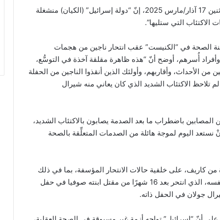
قال العضو في “الكنيست الإسرائيلي” غلعاد كاريف، الاثنين 17 آذار/مارس 2025، إنّ “دولة إسرائيل” (الكيان) منشغلة
ت الاكتئاب التي ستليها”.
في لجنة الصحة في “الكنيست” عقب انتحار ناجين من هجمات
مقاومة الفلسطينية في 7 تشرين الأول/أكتوبر 2023 وأفراد أُسرهم، أوضح أنّ “هذه ظاهرة مقلقة آخذة في التوسُّع،
ناجين من الأحداث، وأقاربهم، وأولئك الذين أنقذوا الناجين من الحفلة
 تلاحظ الاكتئاب الشديد الذي كان يعاني منه شيرال
 تشير إلى أنّ “حوالى 50 في المئة من المصابين باضطراب ما بعد الصدمة يصابون بالاكتئاب الشديد،
ا أنْ نستعد اليوم لموجة هائلة من الصدمات المتعلِّقة بالصحة
ة من كاريف، على خلفية حالات الانتحار المؤسفة، بما في ذلك
انتحار فلاديسلاف بونجارت في وقت سابق من الشهر نفسه، الذي انتحر بعد 16 شهرًا من مقتل ابنته صوفيا في حفل
ال جولان في الحفل ذاته.
ثة على أنّ “إسرائيل” تواجه أزمة غير مسبوقة في الصحة العقلية،