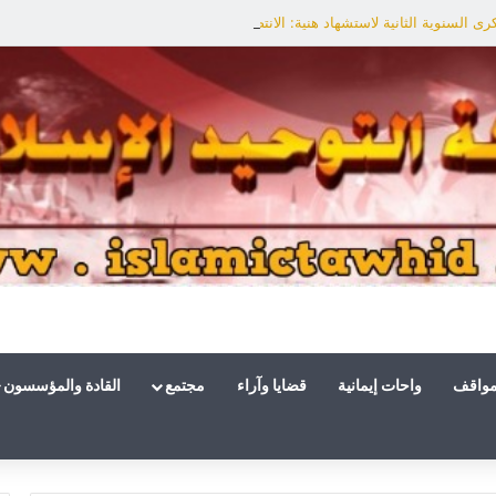
ى السنوية الثانية لاستشهاد هنية: الانتصار لفلسطين أقرب
مواقف
واحات إيمانية
قضايا وآراء
مجتمع
القادة والمؤسسون