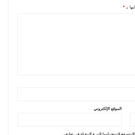
ر
ا
يها بـ
*
ئ
ي
ل
"
م
ن
ح
ر
ب
أ
ه
ل
ي
ة
الموقع الإلكتروني
المتصفح لاستخدامها المرة المقبلة في تعليقي.