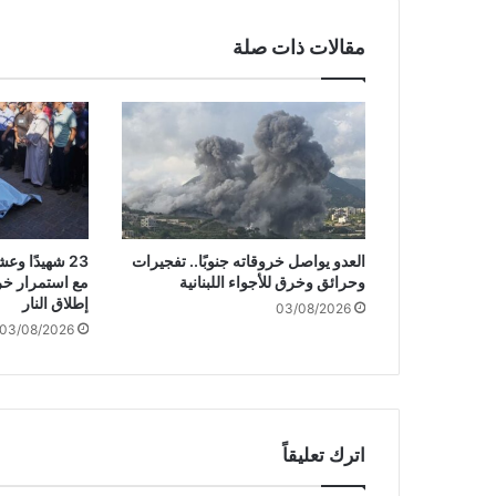
ق
ا
مقالات ذات صلة
ل
ة
ر
ئ
ي
س
ج
ه
ا
العدو يواصل خروقاته جنوبًا.. تفجيرات
23 شهيدًا 
ز
وحرائق وخرق للأجواء اللبنانية
مع استمرار خر
ا
إطلاق النار
03/08/2026
ل
03/08/2026
ش
ا
ب
ا
ك
.
اترك تعليقاً
.