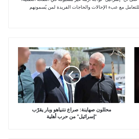
لتعامل مع عبء الإحالات والحاجات الفريدة لمن يُسمونهم
م
ح
ل
ل
و
ن
ص
ه
ا
ي
محللون صهاينة: صراع نتنياهو وبار يقرّب
ن
"إسرائيل" من حرب أهلية
ة
:
ص