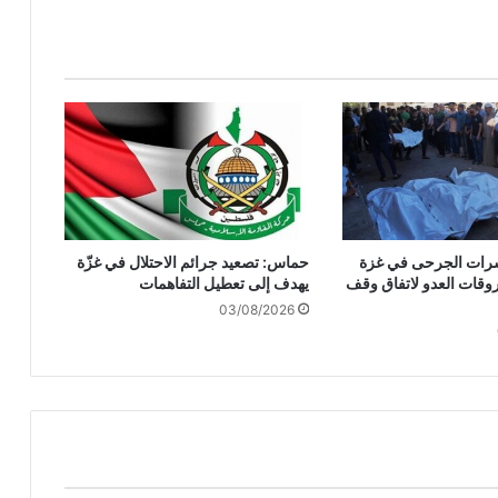
ر
ا
ع
ن
ت
ن
ي
ا
ه
و
و
وعشرات الجرحى في غزة
حماس: تصعيد جرائم الاحتلال في غزّة
ب
وقات العدو لاتفاق وقف
يهدف إلى تعطيل التفاهمات
ا
03/08/2026
ر
ي
ق
رّ
ب
"
إ
س