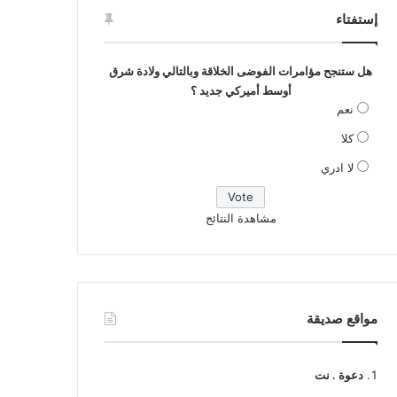
إستفتاء
هل ستنجح مؤامرات الفوضى الخلاقة وبالتالي ولادة شرق
أوسط أميركي جديد ؟
نعم
كلا
لا ادري
مشاهدة النتائج
مواقع صديقة
دعوة . نت