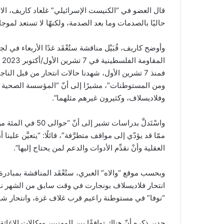
حاليًا بالصدمات وما بعد الصدمة، ولكنهّا لا تستعد لموجا
وأوضح كاريف، قُبَيْل مناقشة ستُعْقَد غدًا الأربعاء 
ال
فمنذ 7 تشرين الأول، شهدنا حالات انتحار من قبل ال
ومن المستوطنات”، مشيرًا إلى أنّ “المؤسسة الصحية لم
وفلاديسلاف، وكثيرون غيرهم مثلهما”.
واسْتَدلَّ بدراسات
ممّا قد يؤدّي إلى مواقف متطرَّفة”، قائلًا: “يتعيَّن علين
العقلية وأنْ نقدِّم الأدوات والدعم لمن يحتاج إليها”.
وبحسب موقع “والاه” العبري، ستُعْقَد المناقشة بمبادر
“نوفا” في مستوطنة راعيم قرب غلاف غزة، وانتحار شير
جدير ذكره أنّ هناك توافقًا بين المهنيين ووكالات الإغا