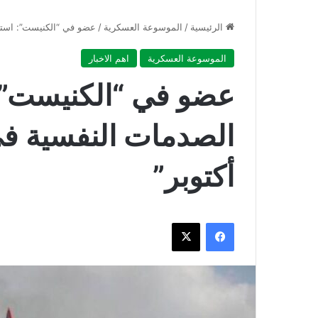
الرئيسية
/
الموسوعة العسكرية
/
عضو في “الكنيست”: استعدوا
الموسوعة العسكرية
اهم الاخبار
عضو في “الكنيست”:
أكتوبر”
فيسبوك
‫X