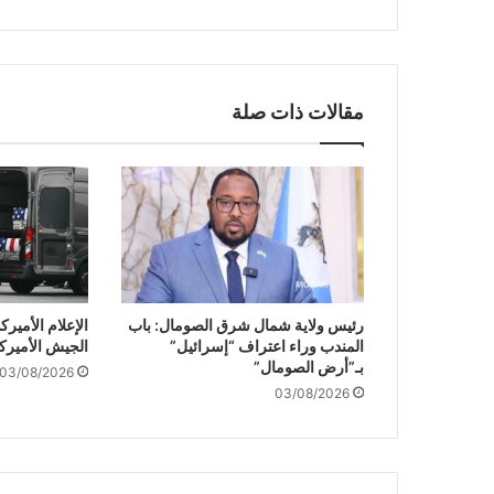
ا
ئ
ر
ة
م
مقالات ذات صلة
س
يّ
ر
ة
أ
و
ك
ر
ا
رئيس ولاية شمال شرق الصومال: باب
الإعلام الأمي
ن
المندب وراء اعتراف “إسرائيل”
الجيش الأميرك
ي
بـ”أرض الصومال”
03/08/2026
ة
03/08/2026
ف
و
ق
أ
ر