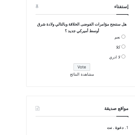
إستفتاء
هل ستنجح مؤامرات الفوضى الخلاقة وبالتالي ولادة شرق
أوسط أميركي جديد ؟
نعم
كلا
لا ادري
مشاهدة النتائج
مواقع صديقة
دعوة . نت