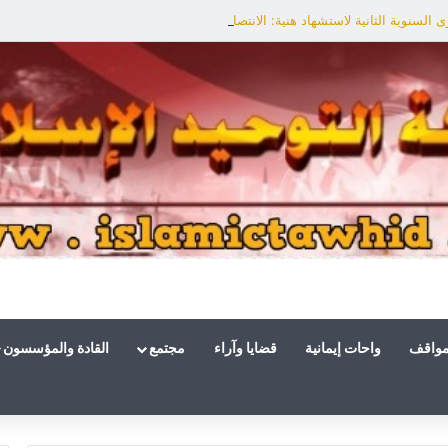
السنوية الثانية لاستشهاد هنية: الانتصار لفلسطين أقرب
مواقف
واحات إيمانية
قضايا وآراء
مجتمع
القادة والمؤسسون