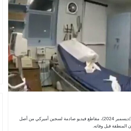
نشرت سلطات نيويورك، أمس الجمعة (27 كانون الأول/ديسمبر 2024)، مقاطع فيديو صادمة لسجين أميركي من أصل
لمنطقة قبل وفاته.