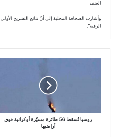
العنف.
وأشارت الصحافة المحلية إلى أنّ نتائج التشريح الأول
الرقبة”.
ر
و
س
ي
ا
تُ
س
ق
ط
5
روسيا تُسقط 56 طائرة مسيّرة أوكرانية فوق
6
أراضيها
ط