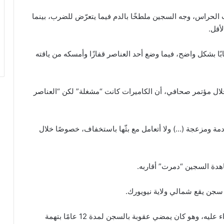
 الحراس، وجه السجين ملطخًا بالدم فيما يتعرّض للضرب، بينما
ًا بشكل واضح، فيما وضع أحد العناصر قفازًا وأمسكه من ياقته
خلال مؤتمر صحافي، أن الكاميرات كانت “مشغلة” لكن “العناصر
ة ومزعجة (…) ولا أتعامل مع بثّها باستخفاف، خصوصًا خلال
هدة السجين “دمرت” أقاربه.
وتوفي السجين روبرت بروكس (43 عامًا) بسبب الاعتداء عليه، وهو كان يمضي عقوبة بالسجن لمدة 12 عامًا بتهمة