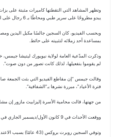
وتظهر المشاهد التي التقطتها كاميرات مثبتة على بزات
يبدو مطروحًا على سرير طبي ومحاطًا بـ 6 رجال على الأقل.
وبحسب الفيديو، كان السجين جالسًا مكبل اليدين ومصاب
بمساعدة أحد زملائه لتثبيته على حائط.
وذكرت المدّعية العامة لولاية نيويورك ليتيشا جيمس، 
لم يقوموا بتفعيلها، لذلك كانت تصور من دون صوت”.
وقالت جيمس “إن مقاطع الفيديو التي بثت الجمعة صادم
فترة الأعياد”، مبررة نشرها بـ”الشفافية”.
من جهتها، قالت محامية الأسرة إليزابيث مازور إن مشا
ووقعت الأحداث في 9 كانون الأول/ديسمبر الجاري في سجن يقع شمالي ولاية نيويورك.