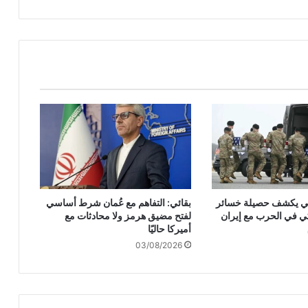
أ
ي
م
ظ
ه
ر
ع
س
ك
ر
ي
ف
ي
م
ركي يكشف حصيلة خسائر
بقائي: التفاهم مع عُمان شرط أساسي
س
ي في الحرب مع إيران
لفتح مضيق هرمز ولا محادثات مع
ت
أميركا حاليًا
ش
03/08/2026
ف
ى
ك
م
ا