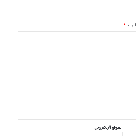
ل
ع
د
و
يها بـ
*
ا
ن
:
أ
ك
ا
ذ
ي
ب
ا
ل
ع
د
و
ل
ت
الموقع الإلكتروني
ب