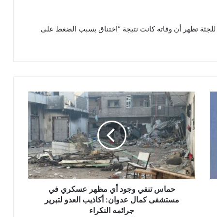
ي للجثة تظهر أن وفاته كانت نتيجة “اختناق بسبب الضغط على
ح
م
ا
س
ت
ن
ف
ي
و
ج
حماس تنفي وجود أي مظهر عسكري في
و
مستشفى كمال عدوان: أكاذيب العدو لتبرير
د
جرائمه النكراء