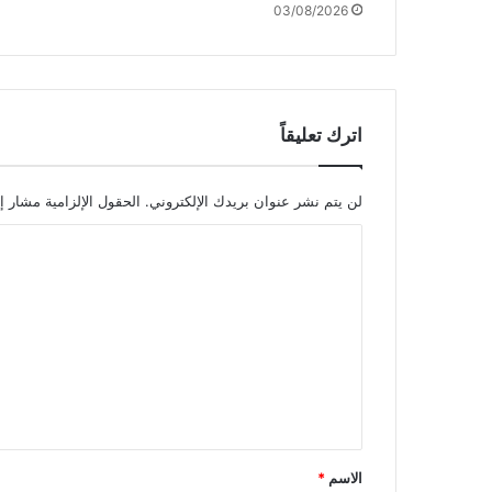
03/08/2026
ل
"
أ
م
ا
م
اترك تعليقاً
و
ز
ا
لن يتم نشر عنوان بريدك الإلكتروني.
الحقول الإلزامية مشار إل
ر
ا
ة
ا
ل
ل
ت
ع
م
ع
ل
ل
ي
ق
*
الاسم
*