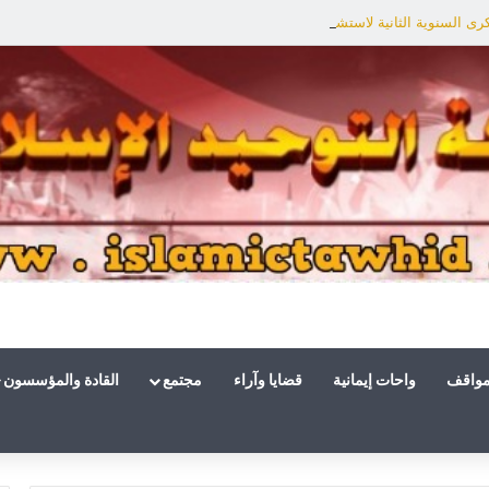
ى السنوية الثانية لاستشهاد هنية: الانتصار لفلسطين أقرب
مواقف
واحات إيمانية
قضايا وآراء
مجتمع
القادة والمؤسسون