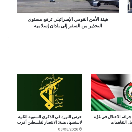
م
ن
ا
هيئة الأمن القومي الإسرائيلي ترفع مستوى
ل
التحذير من السفر إلى بلدان إسلامية
ق
و
م
ي
ا
ل
إ
س
ر
ا
ئ
ي
ل
ي
ائم الاحتلال في غزّة
حرس الثورة في الذكرى السنوية الثانية
ت
ل التفاهمات
لاستشهاد هنية: الانتصار لفلسطين أقرب
ر
03/08/2026
ف