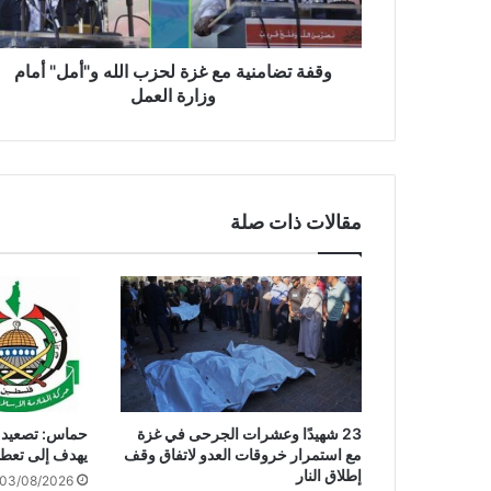
م
ن
ي
وقفة تضامنية مع غزة لحزب الله و"أمل" أمام
ة
وزارة العمل
م
ع
غ
ز
ة
مقالات ذات صلة
ل
ح
ز
ب
ا
ل
ل
ه
و
23 شهيدًا وعشرات الجرحى في غزة
حماس: تصعيد جر
"
مع استمرار خروقات العدو لاتفاق وقف
يهدف إلى تعطي
أ
إطلاق النار
03/08/2026
م