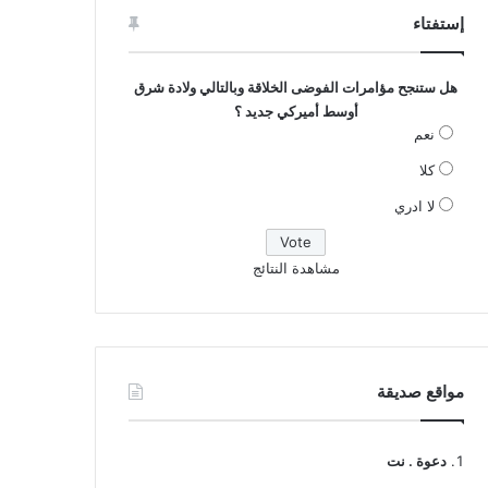
إستفتاء
هل ستنجح مؤامرات الفوضى الخلاقة وبالتالي ولادة شرق
أوسط أميركي جديد ؟
نعم
كلا
لا ادري
مشاهدة النتائج
مواقع صديقة
دعوة . نت