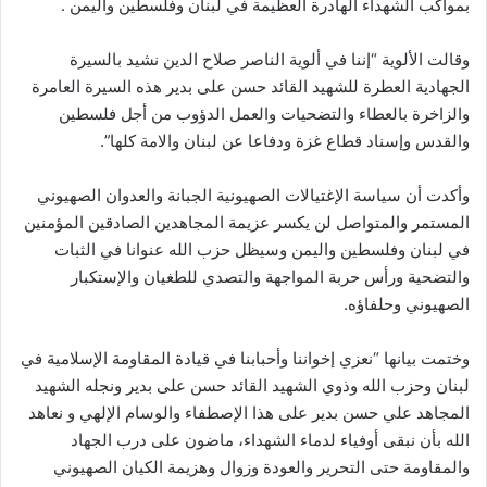
بمواكب الشهداء الهادرة العظيمة في لبنان وفلسطين واليمن .
وقالت الألوية “إننا في ألوية الناصر صلاح الدين نشيد بالسيرة
الجهادية العطرة للشهيد القائد حسن على بدير هذه السيرة العامرة
والزاخرة بالعطاء والتضحيات والعمل الدؤوب من أجل فلسطين
والقدس وإسناد قطاع غزة ودفاعا عن لبنان والامة كلها”.
وأكدت أن سياسة الإغتيالات الصهيونية الجبانة والعدوان الصهيوني
المستمر والمتواصل لن يكسر عزيمة المجاهدين الصادقين المؤمنين
في لبنان وفلسطين واليمن وسيظل حزب الله عنوانا في الثبات
والتضحية ورأس حربة المواجهة والتصدي للطغيان والإستكبار
الصهيوني وحلفاؤه.
وختمت بيانها “نعزي إخواننا وأحبابنا في قيادة المقاومة الإسلامية في
لبنان وحزب الله وذوي الشهيد القائد حسن على بدير ونجله الشهيد
المجاهد علي حسن بدير على هذا الإصطفاء والوسام الإلهي و نعاهد
الله بأن نبقى أوفياء لدماء الشهداء، ماضون على درب الجهاد
والمقاومة حتى التحرير والعودة وزوال وهزيمة الكيان الصهيوني