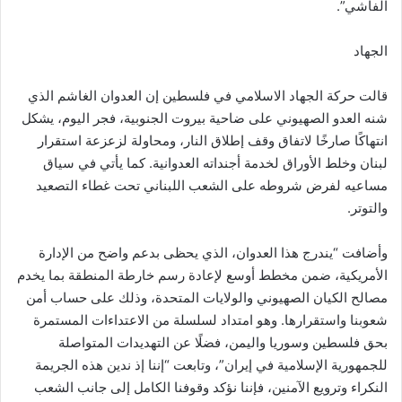
الفاشي”.
الجهاد
قالت حركة الجهاد الاسلامي في فلسطين إن العدوان الغاشم الذي
شنه العدو الصهيوني على ضاحية بيروت الجنوبية، فجر اليوم، يشكل
انتهاكًا صارخًا لاتفاق وقف إطلاق النار، ومحاولة لزعزعة استقرار
لبنان وخلط الأوراق لخدمة أجنداته العدوانية. كما يأتي في سياق
مساعيه لفرض شروطه على الشعب اللبناني تحت غطاء التصعيد
والتوتر.
وأضافت “يندرج هذا العدوان، الذي يحظى بدعم واضح من الإدارة
الأمريكية، ضمن مخطط أوسع لإعادة رسم خارطة المنطقة بما يخدم
مصالح الكيان الصهيوني والولايات المتحدة، وذلك على حساب أمن
شعوبنا واستقرارها. وهو امتداد لسلسلة من الاعتداءات المستمرة
بحق فلسطين وسوريا واليمن، فضلًا عن التهديدات المتواصلة
للجمهورية الإسلامية في إيران”، وتابعت “إننا إذ ندين هذه الجريمة
النكراء وترويع الآمنين، فإننا نؤكد وقوفنا الكامل إلى جانب الشعب