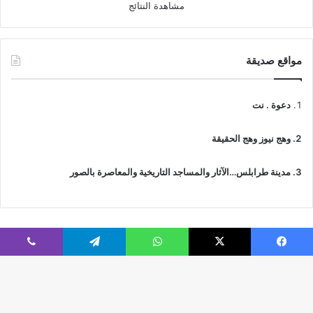
مشاهدة النتائج
مواقع صديقة
دعوة . نت
وهج نيوز وهج الحقيقة
مدينة طرابلس…الآثار والمساجد التاريخية والمعاصرة بالصور
فيسبوك
‫X
واتساب
تيلقرام
ڤايبر
© جميع الحقوق محفوظة 2026 | IslamicTawhid
Webs2Host تم تصميمه من قِبل
زر