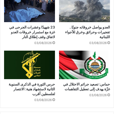
و
و
ر
ا
ا
ن
ي
ا
خ
ل
العدو يواصل خروقاته جنوبًا..
23 شهيدًا وعشرات الجرحى في
و
أ
تفجيرات وحرائق وخرق للأجواء
غزة مع استمرار خروقات العدو
ا
م
اللبنانية
لاتفاق وقف إطلاق النار
ل
ي
03/08/2026
03/08/2026
مُ
ر
س
ك
يَّ
ي
ر
ع
ا
ل
ت
ى
ح
ع
ا
د
حماس: تصعيد جرائم الاحتلال في
حرس الثورة في الذكرى السنوية
م
ة
غزّة يهدف إلى تعطيل التفاهمات
الثانية لاستشهاد هنية: الانتصار
ل
م
لفلسطين أقرب
03/08/2026
ة
ح
03/08/2026
ا
ا
ل
ف
ط