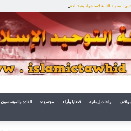
ى السنوية الثانية لاستشهاد هنية: الانتصار لفلسطين أقرب
مواقف
واحات إيمانية
قضايا وآراء
مجتمع
القادة والمؤسسون