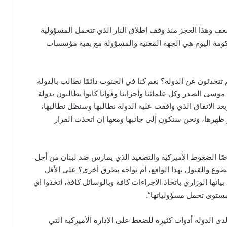
ضعف وهذا العجز منذ وقف إطلاق النار الذي تتحمل المسؤولية
لحكومة اليوم هي الجهة المعنية والمسؤولة مع بقية مؤسسات
م تتحدثون عن الدولة؟ نعم كنا في الجنوب دائمًا نطالب بالدولة
سى الصدر وكل علمائنا وأحزابنا وقوانا كانوا يطالبون بدولة
وبعد الاتفاق الذي وافقت عليه الدولة نطالبها وسنظل نطالبها،
 ظهرها، ونحن سنكون إلى جانبها ومعها إن اتخذت القرار
ا الضغوط الأميركية والتصعيد الذي يمارس ضد لبنان من أجل
وع والقبول بهذا الواقع، أم نواجه بطرق أخرى؟ على الأقل
انها الوزاري باتخاذ الاجراءات كافة وبالوسائل كافة، اتخذوا اي
 مستوى تحمل مسؤولياتها”.
دى الدولة أدوات كثيرة للضغط على الإدارة الأميركية التي