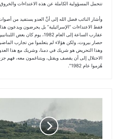
تتحمل المسؤولية الكاملة عن هذه الاعتداءات والخروق “
وأشار النائب فضل الله إلى أنَّ العدو يستفيد من أصوات
فقط الاعتداءات “الإسرائيلية” بل يحرضون ويدعون هذا ال
عقارب الساعة إلى العام 1982، ي
حصار بيروت، ولكن هؤلاء لم يتعلموا من تجارب الماض
وهذا التحريض هو شريك في دمنا، وشريك مع هذا العدو، 
الاحتلال إلى أن يقصف ويقتل، ويتناغمون معه، فهم جزء 
هُزموا عام 1982″.
ا
ع
ت
د
ا
ء