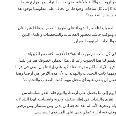
 والزوجات والآباء والأبناء، وهي حبات التراب من مزارع شبعا
دادًا إلى كل ساحات وجودها، لن نخاف على مقاومتنا بوجود هذا
د هذه المقاومة”.
 بلدة بليدا ثلة من الشهداء على طريق القدس ودفاعًا عن لبنان
ة وموكب حاشد بحضور الفعاليات والشخصيات وعلماء الدين
البلدات الجنوبية المجاورة.
لى كل نقطة دم من دماء هؤلاء الأعزة، لكنه دمع الكبرياء
بقيتم لنا هذا الجنوب رغم كل هذا الدمار، خصوصًا هنا في بليدا
يها الإرادة، لكن وجودنا هنا تأكيد على إرادتنا بأن نبقى في قرانا
مهما كانت التحديات والتهديدات لأن هذه الأرض هي أرضنا وهذا
 نقبل أن يبقى عليه أي محتل مهما كانت الصعاب والتحديات”.
ع اليوم إلى ما يحصل على أرضنا، واليوم قام العدو بسلسلة من
لقرى والبلدات في إطار ضغطه وحربه واستباحته لهذا البلد لأنه
وعجزها لأننا لم نعد بحاجة لمن يدين ومن يستنكر ومن يرفض
ى موقف فيه اجراء عملي حتى على المستوى السياسي