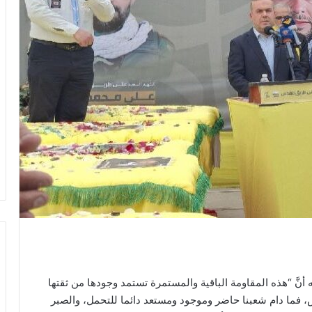
 أنَّ “هذه المقاومة الباقية والمستمرة تستمد وجودها من ثقتها
س، فما دام شعبنا حاضر وموجود ومستعد دائما للتحمل، والصبر