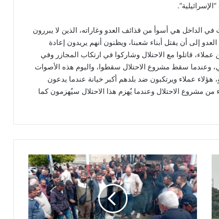
الإسرائيلية”.
 في الداخل هي أسوأ من قذائف العدو وغاراته، الذين لا يبررون
عدو إلى أن يقتل أبناء شعبنا، ويظنون أنهم يريدون إعادة
وم كان بعض اللبنانيين عملاء، قاتلوا مع الاحتلال وشاركوا في ارتكاب المجازر وفي
ي، وعندما سقط مشروع الاحتلال سقطوا، واليوم هذه الأصوات
هؤلاء عملاء ويرتكبون ضد بلدهم أكبر خيانة عندما يدعون
من مشروع الاحتلال وعندما يُهزم هذا الاحتلال سيُهزمون كما
ا
ع
ت
ص
ا
م