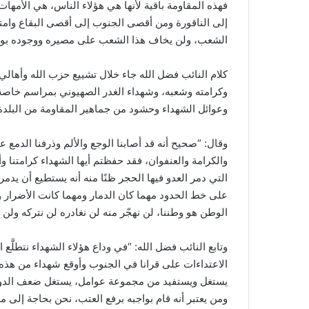
فهذه المقاومة باقية لأنها هي هؤلاء الناس، هي الأمهات
إلى الناقورة ومن أقصى الجنوب إلى أقصى البقاع وامت
الشعب، ولن يخاف هذا الشعب على مصيره ووجوده بوجو
كلام النائب فضل الله جاء خلال تشييع حزب الله وأهالي
وكرامته وشعبه، وشهداء الغدر الصهيوني بمراسم خاص
وعوائل الشهداء وحشود من جماهير المقاومة من البلدة و
وقال: “صحيح أنه قد أصابنا الوجع والألم وذرفنا الدمع ع
والكرامة والعنفوان، فقد حفظتم أيها الشهداء كرامتنا وأ
التي دمر العدو فيها الحجر ظنًا منه أنه يستطيع أن يدمر ف
على خط الحدود مهما كان الدمار ومهما كانت الأضرار و
الوطن هو وطننا، لن نهجّر منه لن نغادره لن نتركه ولن
وتابع النائب فضل الله: “في وداع هؤلاء الشهداء نتطلَّ
الاعتداءات على قرانا في الجنوب وأوقع شهداء من هذه ا
يستغل ويستفيد من مجموعة عوامل، يستغل ضعف الدولة 
ومن يعتبر أنه قام بواجبه برفع العتب، نحن بحاجة إل