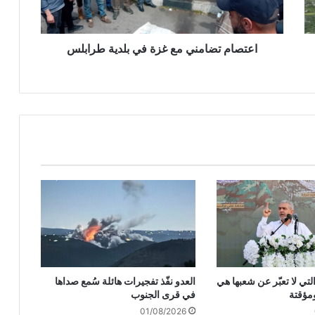
ت
ض
ا
م
اعتصام تضامني مع غزة في بلدية طرابلس
ن
ي
م
ع
غ
ز
ة
ف
ي
ب
ل
د
ي
ة
ط
لتي لا تعبّر عن شعبها هي
العدو نفّذ تفجيرات هائلة سُمع صداها
ر
مؤقتة
في قرى الجنوب
ا
01/08/2026
ب