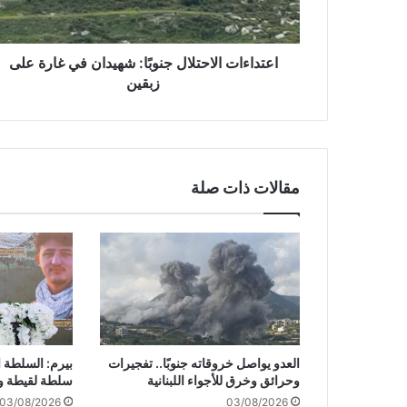
ا
ت
ا
ل
اعتداءات الاحتلال جنوبًا: شهيدان في غارة على
ا
زبقين
ح
ت
ل
ا
ل
مقالات ذات صلة
ج
ن
و
بً
ا
:
ش
ه
ي
العدو يواصل خروقاته جنوبًا.. تفجيرات
بيرم: السلطة ا
د
وحرائق وخرق للأجواء اللبنانية
سلطة لقيطة و
ا
03/08/2026
03/08/2026
ن