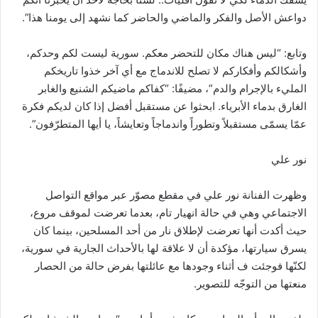
دواعش الأصل والفكر والماضي والحاضر كما نشهد إلى يومنا هذا”.
وتابع: “ليس هناك مكان للتحضر معكم. سورية ليست لكم وحدكم،
وأشكالكم وأفكاركم لا تصلح للاندماج مع أي آخر خذوا تاريخكم
المليء بالإجرام والدم”، مضيفًا: “كفاكم ماضيكم الشنيع والغابر
الغارق بدماء الأبرياء. ابحثوا عن مستقبل أفضل إذا كان لديكم فكرة
عمّا يسمّى مستقبلاً وتطوراً واندماجاً وتعايشاً، يا أيها المتطرّفون”.
نور علي
وظهرت الفنانة نور علي في مقطع مصوّر عبر مواقع التواصل
الاجتماعي وهي في حالة انهيار تام، بعدما تعرضت لموقف مروع،
حيث أكدت أنها تعرضت لإطلاق نار من أحد المسلحين، بينما كان
يسرق سيارتها، مؤكدة أن لا علاقة لها بالأحداث الجارية في سورية،
لكنّها فوجئت ف أثناء وجودها مع عائلتها بفرض حالة من الحصار
منعتها من التوجّه للتصوير.