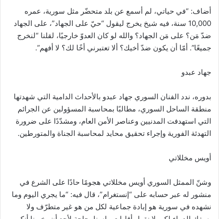
أضاف: “في حياتي، لم أسمع عن بلد متحضّر مثل سورية، عمره
10,000 سنة، فيه شيخ يخرج ليقول “حيّ على الجهاد”، على الجهاد
ضدّ مَن؟ على مَن الجهاد؟ والله لو كان العدوّ خارجيًا، لقلنا “لنخرج
جميعًا”. أمّا أن يكون ضدّ أخيك؟ ألا تعتبرني أخًا لك؟ لا أفهم”.
جهاد عبدو
بدوره، ندد الفنان السوري جهاد عبدو بالأحداث الدامية التي شهدتها
منطقة الساحل السوري، مطالبًا بمحاسبة المسؤولين عن الجرائم
التي استهدفت المدنيين وعناصر الأمن العام، ومشدّدًا على ضرورة
التهدئة الفورية وإجراء تحقيق محايد لمحاسبة الجناة والمتورطين.
أويس مخللاتي
وشنّ الممثل السوري أويس مخللاتي هجومًا حادًا على الشرع في
منشور له عبر حسابه على “إنستغرام”، قال فيه: “ما يجري اليوم وما
نشهده في سورية هو إبادة جماعية لكل من هو غير متطرّف ولا
يسفك الدماء لكي لا نقول أقليات.. لسنا بحاجة لأحد أن يخبرنا أنكم