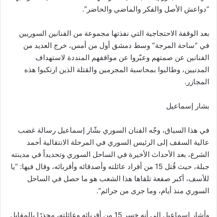
“دواعش الأصل والفكر والماضي والحاضر”.
بعد الوقفة الاحتجاجية التي نفذتها مجموعة من الفنانين السوريين
في “ساحة المرجة” وسط دمشق أول من أمس، خرج العديد من
الفنانين عن صمتهم وعبّروا عن مواقفهم المنددة لاستهداف
المدنيين، وطالبوا بمحاسبة المجرمين والقتلة الذين ارتكبوا هذه
المجازر.
بشار إسماعيل
في هذا السياق، وجّه الفنان السوري بشّار إسماعيل رسالة غضب
عالية السقف إلى الرئيس السوري في المرحلة الانتقالية أحمد
الشرع، بعد الأحداث الأخيرة في الساحل السوري وتحديداً في مدينته
جبلة، حيث قُتل 15 من أفراد عائلته وأصدقائه وأقربائه، وقال فيها: “يا
للأسف، أكبر صفعة تلقاها هذا الشعب هو ما حصل في الساحل
السوري منذ أيام، وما جرى من جرائم”.
وأشار إسماعيل إلى أنه خسر 15 من أقربائه وعائلته، محذرًا بالمقابل