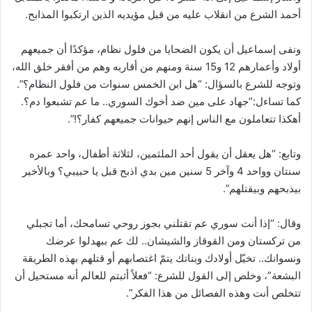
أحمد الشرع من انقلاب عليه من قبل مؤيديه الذين ارتكبوا المذابح.
ونفى إسماعيل أن يكون الضحايا من فلول نظام، مؤكدًا أن جميعهم
أولاد وأعمارهم 12 و15 سنة ومنهم من أقاربه وهم من أفقر خلق الله،
وتوجه للشرع بالسؤال: “هل ابن الخمس سنوات من فلول النظام؟”.
كما تساءل:”جهاد على مين ضد أخوك السوري.. ما عم تشبعوا دم؟.
أهكذا تتعاملون مع الناس إنهم حيوانات جميعهم كفار؟!”.
وتابع: “هل يعقل أن يقول أحد الملثمين، لثلاثة أطفال، واحد عمره
سنتان وواحد 4 وآخر 5 سنين مين بدي اذبح قبل يا حبيبي؟ وبالأخير
بيذبحهم وبيقتلهم”.
وقال: “إذا أنت سوري عم تقتلني بجوز روحي تسامحك، أما تجبلي
من تركستان ومن القوقاز والشيشان.. لك عم ببهدلوا عرضك
ونسوانك.. تخيّل أولادك وبناتك يتمّ اغتصابهم أو قتلهم بهذه الطريقة
البشعة”، وخلص إلى القول للشرع: “فعلاً أثبتم للعالم أنه مستحيل أن
تتخلص أنت وهذه الفصائل من هذا الفكر”.