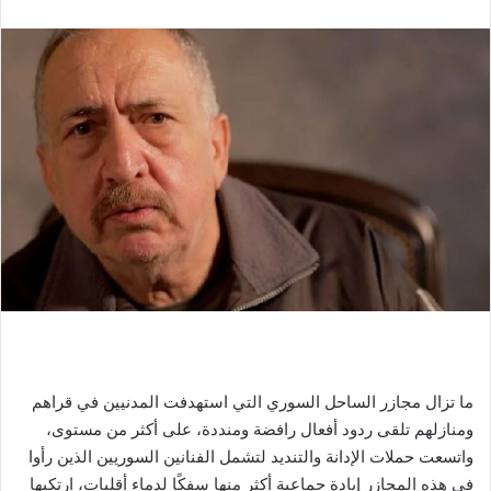
ما تزال مجازر الساحل السوري التي استهدفت المدنيين في قراهم
ومنازلهم تلقى ردود أفعال رافضة ومنددة، على أكثر من مستوى،
واتسعت حملات الإدانة والتنديد لتشمل الفنانين السوريين الذين رأوا
في هذه المجازر إبادة جماعية أكثر منها سفكًا لدماء أقليات، ارتكبها