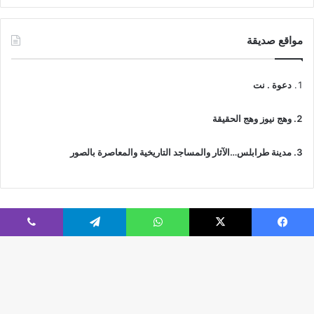
مواقع صديقة
دعوة . نت
وهج نيوز وهج الحقيقة
مدينة طرابلس…الآثار والمساجد التاريخية والمعاصرة بالصور
فيسبوك
‫X
واتساب
تيلقرام
ڤايبر
© جميع الحقوق محفوظة 2026 | IslamicTawhid
Webs2Host تم تصميمه من قِبل
زر