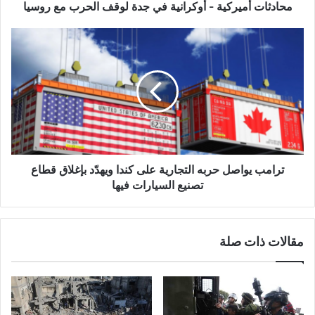
ي
محادثات أميركية - أوكرانية في جدة لوقف الحرب مع روسيا
ر
ك
ت
ي
ر
ة
ا
-
م
أ
ب
و
ي
ك
و
ر
ا
ا
ص
ن
ل
ترامب يواصل حربه التجارية على كندا ويهدّد بإغلاق قطاع
ي
ح
تصنيع السيارات فيها
ة
ر
ف
ب
ي
ه
مقالات ذات صلة
ج
ا
د
ل
ة
ت
ل
ج
و
ا
ق