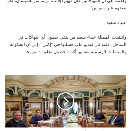
ولفتت إلى أن المهاجمين كان فيهم أجانب، “ربما من الشيشان، لكن
بعضهم غير سوريين”.
علياء سعيد
وانتقدت الممثلة علياء سعيد من ينفي حصول أي انتهاكات في
الساحل، لافتة في فيديو على حسابها في “إكس”، إلى أن الحكومة
والسلطات الرسمية بنفسها أكدت حصول تجاوزات مروعة.
م
ح
ا
د
ث
ا
ت
أ
م