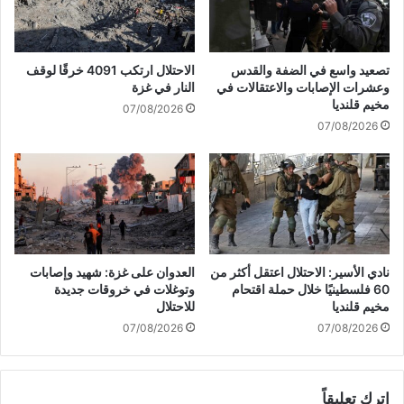
ر
ف
ي
ا
ة
ل
ع
تصعيد واسع في الضفة والقدس
الاحتلال ارتكب 4091 خرقًا لوقف
ح
ل
وعشرات الإصابات والاعتقالات في
النار في غزة
ر
ى
مخيم قلنديا
07/08/2026
ب
ك
07/08/2026
م
ن
ع
د
ر
ا
و
و
س
ي
ي
ه
ا
دّ
د
نادي الأسير: الاحتلال اعتقل أكثر من
العدوان على غزة: شهيد وإصابات
ب
60 فلسطينيًا خلال حملة اقتحام
وتوغلات في خروقات جديدة
إ
مخيم قلنديا
للاحتلال
غ
07/08/2026
07/08/2026
ل
ا
ق
اترك تعليقاً
ق