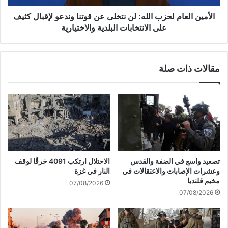
ا
ع
ت
ا
الأمين العام لحزب الله: لن نتخلى عن قوتنا وندعو لإقبال كثيف
ا
م
على الانتخابات البلدية والاختيارية
ل
ل
ط
ح
ب
ز
مقالات ذات صلة
ي
ب
ة
ا
ب
ل
غ
ل
زّ
ه
ة
:
و
ل
ا
ن
ل
ن
تصعيد واسع في الضفة والقدس
الاحتلال ارتكب 4091 خرقًا لوقف
ا
ت
وعشرات الإصابات والاعتقالات في
النار في غزة
ح
خ
مخيم قلنديا
07/08/2026
ت
ل
07/08/2026
ل
ى
ا
ع
ل
ن
ي