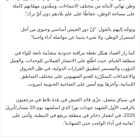
وطن نهائي لأبنائه من مختلف الانتماءات، وينفّذون مهمّاتهم كاملة
على مساحة الوطن، حفاظًا على علم بلادهم دون أيّ تردّد”.
وتوجّه إليهم بالقول: “إنّ دور الجيش أساسي وحيوي من أجل
استمرار الوطن، ولا شيء يثنينا عن مواصلة أداء واجبنا”.
كما زار العماد هيكل نقطة مراقبة حدودية متقدّمة تابعة للواء في
منطقة الخيام، حيث اطّلع على الانتشار العملاني للوحدات، والعمل
الدؤوب والمستمر لتطبيق القرارات الدولية، في ظل الخروق
والاعتداءات المتكرّرة للعدو الصهيوني على مختلف المناطق
اللبنانية، وآخرها يوم أمس على الضاحية الجنوبية لبيروت.
في سياق متصل، عزّى قائد الجيش في بلدة بلاط في مرجعيون
بالرقيب الأول الشهيد جودات نورا الذي استُشهد يوم 20 نيسان/أبريل
2025، في انفجار ذخائر في منطقة بريقع في النبطية، وأثنى على
“تفانيه في أداء الواجب حتى الشهادة”.