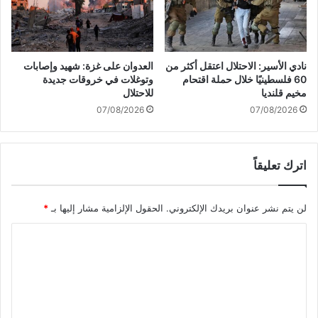
ق
م
و
ن
ت
ع
ن
إ
ا
نادي الأسير: الاحتلال اعتقل أكثر من
العدوان على غزة: شهيد وإصابات
د
و
60 فلسطينيًا خلال حملة اقتحام
وتوغلات في خروقات جديدة
خ
ن
مخيم قلنديا
للاحتلال
ا
د
07/08/2026
07/08/2026
ل
ع
ا
و
ل
ل
م
اترك تعليقاً
إ
س
ق
ا
ب
لن يتم نشر عنوان بريدك الإلكتروني.
الحقول الإلزامية مشار إليها بـ
*
ع
ا
د
ل
ا
ا
ك
ت
ث
ل
م
ي
ت
ن
ف
ع
ذ
ع
7
ل