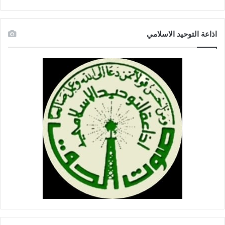
ا
خ
ت
اذاعة التوحيد الاسلامي
ي
ا
ر
ي
ة