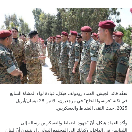
تفقّد قائد الجيش، العماد رودولف هيكل، قيادة لواء المشاة السابع
في ثكنة “فرنسوا الحاج” في مرجعيون، الاثنين 28 نيسان/أبريل
2025، حيث التقى الضباط والعسكريين.
وأكد العماد هيكل، أنّ “جهود الضباط والعسكريين رسالة إلى
اللبنانيين في الداخل، وكذلك إلى المجتمع الدولي، إذ يثبتون أنّ لبنان