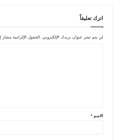
ا
ع
ل
اترك تعليقاً
ى
ا
ل
لن يتم نشر عنوان بريدك الإلكتروني.
الحقول الإلزامية مشار إل
ن
ا
ب
ط
ل
ي
ت
ة
ع
ل
ي
ق
*
الاسم
*