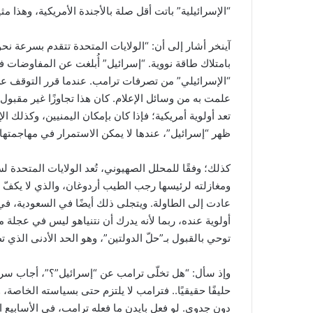
“الإسرائيلية” باتت أقل صلة بالأجندة الأمريكية، وهذا مث
آينخر أشار إلى أن: “الولايات المتحدة تتقدم بسرعة نحو
بامتلاك طاقة نووية. “إسرائيل” أُبلغت عن المفاوضات في
“الإسرائيلي” من تصرفات ترامب. عندما قرر التوقف عن 
علمت به من وسائل الإعلام. كان هذا تجاوزًا غير مقبول
تعد أولوية أمريكية؛ فإذا كان بإمكان اليمنيين، وكذلك ا
ظهر “إسرائيل”، عندها لا يمكن الاستمرار في مهاجمتها”
كذلك؛ وفقًا للمحلل الصهيوني، تُعد الولايات المتحدة 
عادت إلى الطاولة. ويتجلى ذلك أيضًا في السعودية، في 
أولوية عنده، ربما لأنه يدرك أن نتنياهو ليس في عجلة م
توحي بالقبول بـ”حلّ الدولتين”، وهو الحد الأدنى الذي 
وإذ سأل: “هل تخلّى ترامب عن “إسرائيل”؟”، أجاب سريعً
حليفًا حقيقيًا.. فترامب لا يلتزم حتى بسياسته الخاصة، و
دون جدوى. لو فعل بايدن ما فعله ترامب، في الأسابيع 