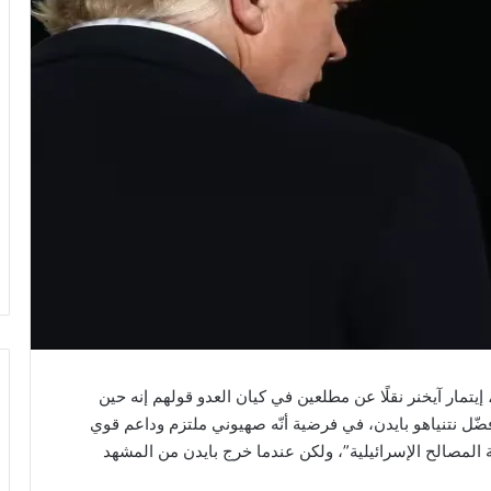
مار آيخنر نقلًا عن مطلعين في كيان العدو قولهم إنه حين
فضّل نتنياهو بايدن، في فرضية أنّه صهيوني ملتزم وداعم قوي
لحة المصالح الإسرائيلية”، ولكن عندما خرج بايدن من المشهد