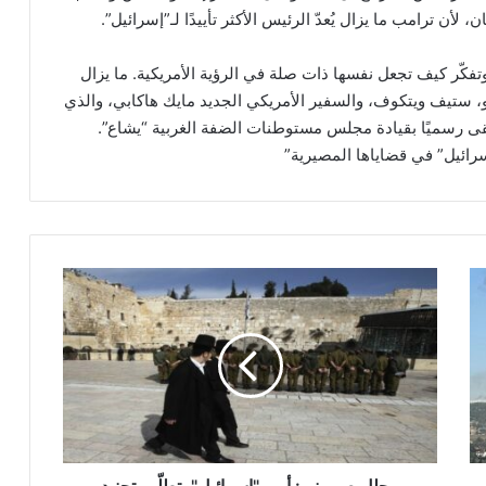
أن ترامب ما يزال يُعدّ الرئيس الأكثر تأييدًا لـ”إسرائيل”.
تفكّر كيف تجعل نفسها ذات صلة في الرؤية الأمريكية. ما يزال
يو، ستيف ويتكوف، والسفير الأمريكي الجديد مايك هاكابي، والذي
تقى رسميًا بقيادة مجلس مستوطنات الضفة الغربية “يشاع”.
رائيل” في قضاياها المصيرية”
م
ح
ل
ل
ص
ه
ي
و
ن
ي
محلل صهيوني: أمن "إسرائيل" يتطلّب تجنيد