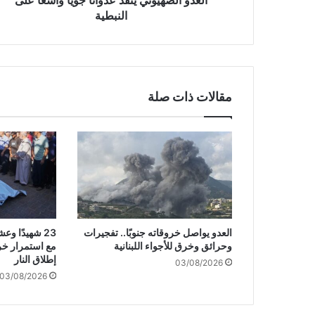
و
النبطية
ن
ي
يُ
ن
فّ
مقالات ذات صلة
ذ
ع
د
و
ا
نً
ا
ج
و
العدو يواصل خروقاته جنوبًا.. تفجيرات
23 شهيدًا 
يً
وحرائق وخرق للأجواء اللبنانية
مع استمرار خر
ا
إطلاق النار
03/08/2026
و
03/08/2026
ا
س
عً