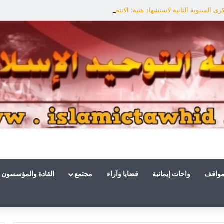
ى السنوية الثانية لاستشهاد هنية: الانتصار لفلسطين أقرب
مواقف
واحات إيمانية
قضايا وآراء
مجتمع
القادة والمؤسسون