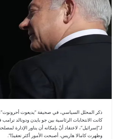
ذكر المحلل السياسي، في صحيفة “يديعوت أحرونوت”، إيت
كانت الانتخابات الرئاسية بين جو بايدن ودونالد ترامب 
لـ”إسرائيل”، لاعتقاد أنّ بإمكانه أن يناور الإدارة لمص
وظهرت كامالا هاريس، أصبحت الأمور أكثر تعقيدًا”.