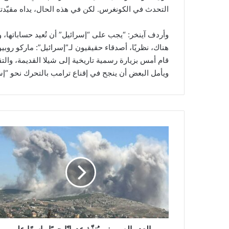
التحدث في الكونغرس. لكن في هذه الحال، يداه مقيّدتان، ل
وأردف آينخر: “يجب على “إسرائيل” أن تُعيد حساباتها، و
هناك، نظريًا، أصدقاء حقيقيون لـ”إسرائيل”: ماركو روب
قام أمس بزيارة رسمية تاريخية إلى شيلا القديمة، وال
ويأمل البعض أن ينجح في إقناع ترامب بالتحرك نحو “إس
ا
ل
ع
د
و
ا
ل
ص
ه
ي
العدو الصهيوني يُنفّذ عدوانًا جويًا واسعًا على