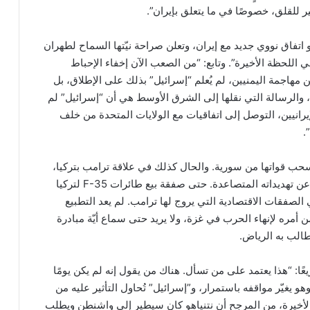
ير للقلق، خصوصًا في ما يتعلق بإيران”.
 اتفاق نووي جديد مع إيران، وتعلن صراحة نيّتها السماح لطهران
 اللحظة الأخيرة”. وتابع: “من الصعب الآن إخفاء الإحباط
مهاجمة اليمنيين، لم يُعلم “إسرائيل” بذلك على الإطلاق، بل
، والرسالة التي نقلها إلى الشرق الأوسط هي أن “إسرائيل” لم
لإيرانيين، التوصل إلى اتفاقيات مع الولايات المتحدة من خلف
.
لسحب قواتها من سورية. والحال كذلك في علاقة ترامب بتركيا،
ومغازلته لرئيسها رجب الطيب أردوغان، والذي لا يكفّ عن تهديداته المتصاعدة. حتى صفقة بيع طائرات F-35 لتركيا
الصفقات الاقتصادية التي يروج لها ترامب. لم يعد التطبيع
ن أمره لإنهاء الحرب في غزة، ولا يريد حتى سماع أيّة مبادرة
تطالب به الرياض.
ا: “هذا يعتمد على من تسأل. هناك من يقول إنه لم يكن يومًا
هو يغيّر مواقفه باستمرار، و”إسرائيل” تُحاول التأثير عليه من
الأخيرة، من المرجح أن نتنياهو كان سيطير إلى واشنطن ويطلب