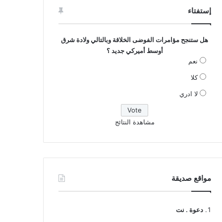
إستفتاء
هل ستنجح مؤامرات الفوضى الخلاقة وبالتالي ولادة شرق
أوسط أميركي جديد ؟
نعم
كلا
لا ادري
مشاهدة النتائج
مواقع صديقة
دعوة . نت