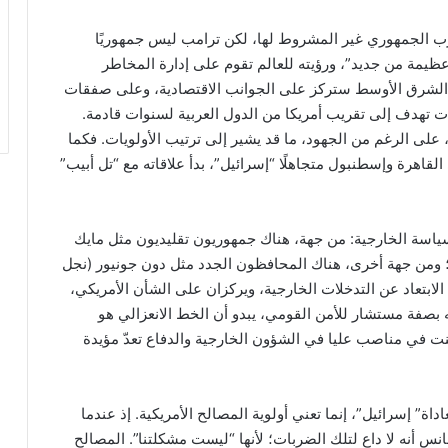
زب الجمهوري غير المشروط لها، لكن ترامب ليس جمهوريًا
 عظيمة من جديد”، ورؤيته للعالم تقوم على إدارة المخاطر
ى الشرق الأوسط ستركز على الجوانب الاقتصادية، وعلى صفقات
 تهدف إلى تقريب أمريكا من الدول العربية لسنوات قادمة.
على الرغم من الجهود، ما قد يشير إلى ترتيب الأولويات. فكما
ى القاهرة وإسطنبول متجاهلًا “إسرائيل”، بدأ علاقاته مع “تل أبيب”
اسة الخارجية: من جهة، هناك جمهوريون تقليديون مثل مايك
ن؛ ومن جهة أخرى، هناك المحافظون الجدد مثل دون جونيور (نجل
لابتعاد عن التدخلات الخارجية، ويركزان على الشأن الأمريكي،
منصبه بصفة مستشار للأمن القومي، يبدو أن الخط الانعزالي هو
ت في مناصب عليا في الشؤون الخارجية والدفاع تعدّ مؤيدة
اة” إسرائيل”، إنما تعني أولوية المصالح الأمريكية. إذ عندما
س أنه لا داعٍ لتلك الضربات؛ لأنها “ليست مشكلتنا”. المصالح