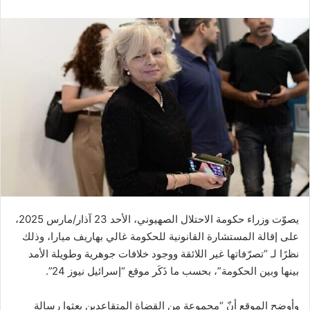
يصوّت وزراء حكومة الاحتلال الصهيوني، الأحد 23 آذار/مارس 2025،
على إقالة المستشارة القانونية للحكومة غالي بهاريف ميارا، وذلك
نظرًا لـ “تصرّفاتها غير اللائقة ووجود خلافات جوهرية وطويلة الأمد
بينها وبين الحكومة”، بحسب ما ذَكَر موقع “إسرائيل نيوز 24”.
وأوضح الموقع أنّ “مجموعة من القضاة المتقاعدين بعثوا رسالة