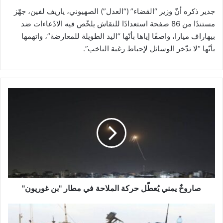
جدير ذكره أنّ وزير “القضاء” (“العدل”) الصهيوني، ياريف لفين، جهّز
مستندًا من 86 صفحة استعدادًا للنقاش يلخّص فيه الادّعاءات ضد
بيهاراف ميارا، واصفًا إياها بأنّها “اليد الطويلة للمعارضة”، واتهمها
بأنّها “لا تدّخر الوسائل لإحباط رغبة الناخب”.
ص
ا
ر
و
خٌ
ي
م
ن
ي
يُ
صاروخٌ يمني يُعطّل حركة الملاحة في مطار "بن غوريون"
ع
طّ
"
ل
ي