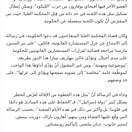
العضو الآخر فيها أفيحاي بوفارون من حزب “الليكود”. ويمكن إبطال
تشكيل مثل هذه اللجنة في حد ذاته من قِبَل المحكمة العليا، حيث من
المفترَض أنْ تكون اللجنة منفصلة عن الحكومة.
وكان قضاة المحكمة العليا المتقاعدون قد دعوا الحكومة، في رسالة،
إلى الامتناع عن عزل المستشارة القانونية، قائلين: “على مر السنين،
مارسنا مراجعة قضائية لقرارات المستشارين القانونيين للحكومة
على مدى أجيال. وتؤدّي غالي بيهاريف ميارا هذا الدور بطريقة
“موضوعية ومهنية”، ومن غير المقبول أنْ يؤدّي أداؤها هذا الواجب
كموظّفة عامة “مخلصة” إلى تشويه سمعتها ويؤدّي إلى عزلها”، على
حد وصفهم.
وجاء في الرسالة أنّ “مثل هذه الخطوة من الإقالة تُعرّض للخطر
بشكل كبير “دولة إسرائيل””، فـ”الحفاظ على هذه المبادئ هو دائمًا
في قلوبنا، بل وأكثر من ذلك في هذه الأيام الصعبة”، بحسب الرسالة
التي وقّع عليها القضاة ومن بينهم: أهارون باراك، دوريت بينيش،
إستير حايوت، حنان ملتسر، إلياكيم روبنشتاين.