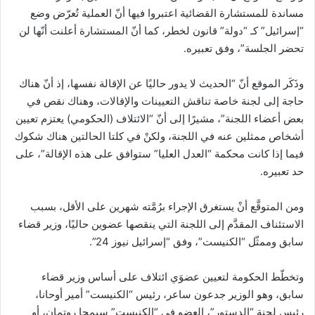
مساندة للمستشارة القضائية اعتبروا فيها أنّ العملية تُعرّض وضع
“إسرائيل” كـ “دولة” قانون لخطر، كما أنّ المستشارة أعلنت أنّها لن
تحضر الجلسة”، وفق تعبيره.
وذَكَر الموقع أنّ “الحديث لا يدور حاليًا عن الإقالة نفسها، إذ أنّ هناك
حاجة إلى لجنة خاصة تناقش التعيينات والإقالات، وهناك نقص في
بعض أعضاء اللجنة”، مشيرًا إلى أنّ “الائتلاف (الحكومي) يعتزم تعيين
أشخاص ممثلين عنه في اللجنة، ولكنْ في كلتا الحالتين هناك شكوك
فيما إذا كانت محكمة “العدل العليا” ستوافق على هذه الإقالة”، على
حد تعبيره.
ومن المتوقَّع أنْ يستغرق الإجراء برُمَّته شهرين على الأقل، بسبب
الاستئناف المقدَّم إلى اللجنة التي ينقصها عضوين حاليًا، وزير قضاء
سابق وممثّل “الكنيست”، وفق “إسرائيل نيوز 24”.
وتخطّط الحكومة لتعيين عضوَي ائتلاف على أساس وزير قضاء
سابق، وهو الوزير جدعون ساعر، رئيس “الكنيست” أمير أوحانا،
رئيس لجنة “الدستور”، العضو في “الكنيست” سيمحا روتمان، أو