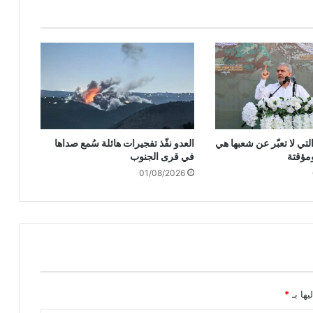
ا
ن
ي
ي
ع
ل
ن
ت
ص
لتي لا تعبّر عن شعبها هي
العدو نفّذ تفجيرات هائلة سُمع صداها
ن
مؤقتة
في قرى الجنوب
ي
01/08/2026
ع
ط
ا
ئ
ر
ا
ت
م
س
يها بـ
*
ي