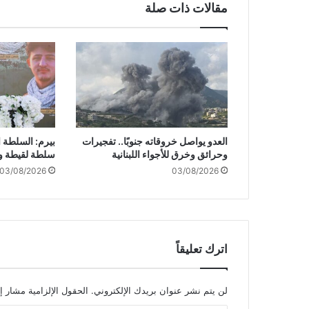
مقالات ذات صلة
خ
ط
س
ك
ة
ا
ل
ح
د
العدو يواصل خروقاته جنوبًا.. تفجيرات
بيرم: السلطة ا
ي
وحرائق وخرق للأجواء اللبنانية
سلطة لقيطة و
د
03/08/2026
03/08/2026
ف
ي
ل
ب
ن
ا
اترك تعليقاً
ن
لن يتم نشر عنوان بريدك الإلكتروني.
الحقول الإلزامية مشار إل