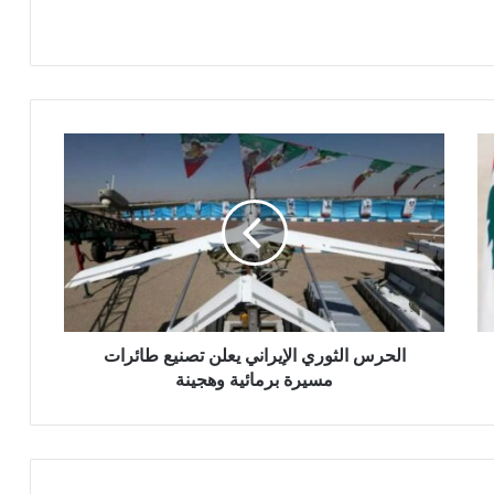
ا
ل
ح
ر
س
ا
ل
ث
و
ر
الحرس الثوري الإيراني يعلن تصنيع طائرات
ي
مسيرة برمائية وهجينة
ا
ل
إ
ي
ر