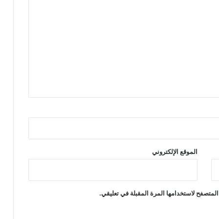
ر
ة
ب
ر
م
ا
ئ
ي
ة
و
ه
ج
ي
ن
ة
الموقع الإلكتروني
المتصفح لاستخدامها المرة المقبلة في تعليقي.