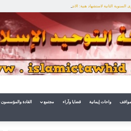
السنوية الثانية لاستشهاد هنية: الانتصار لفلسطين أقرب
مواقف
واحات إيمانية
قضايا وآراء
مجتمع
القادة والمؤسسون