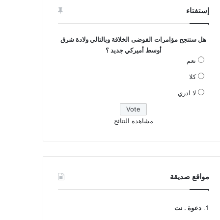
إستفتاء
هل ستنجح مؤامرات الفوضى الخلاقة وبالتالي ولادة شرق
أوسط أميركي جديد ؟
نعم
كلا
لا ادري
مشاهدة النتائج
مواقع صديقة
دعوة . نت