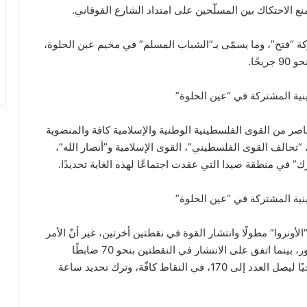
 الاحتكاك بين المسلّحين على امتداد الشارع الفوقاني.
 حركة “فتح”، وما يسمّى بـ”الشباب المسلم” في مخيم عين الحلوة،
ينية المشتركة في “عين الحلوة”
بعناصر من القوى الفلسطينية الوطنية والإسلامية كافة والمنضوية
 “تحالف القوى الفلسطيني”، القوى الإسلامية و”أنصار الله”،
” في منطقة صيدا التي عقدت اجتماعًا لهذه الغاية تحديدًا.
ينية المشتركة في “عين الحلوة”
نروا” مطولًا وانتشار القوة في نقطتين أخرتين، غير أنّ الأمر
لم يُحسم، وتُرك لجلسة أخرى لمزيد من الدرس والتشاور، بينما اتفق على الانتشار في النقطتين بنحو 70 ضابطًا
وعنصرًا في مرحلة أولى، على أن تتواصل العملية تدريجيًا ليصل العدد إلى 170، في النقاط كافّة، وترك تحديد ساعة