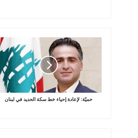
ح
م
يّ
ة
:
ل
إ
ع
ا
د
حميّة: لإعادة إحياء خط سكة الحديد في لبنان
ة
إ
ح
ي
ا
ء