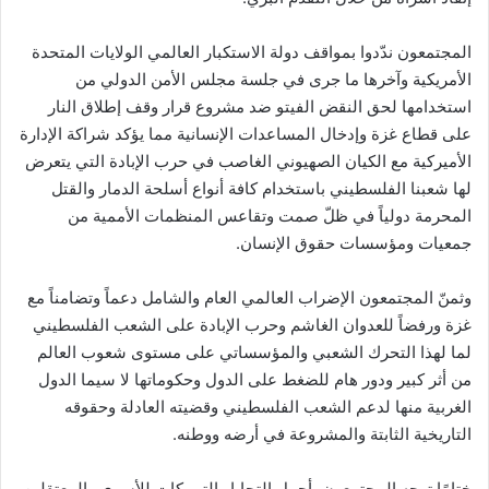
المجتمعون ندّدوا بمواقف دولة الاستكبار العالمي الولايات المتحدة
الأمريكية وآخرها ما جرى في جلسة مجلس الأمن الدولي من
استخدامها لحق النقض الفيتو ضد مشروع قرار وقف إطلاق النار
على قطاع غزة وإدخال المساعدات الإنسانية مما يؤكد شراكة الإدارة
الأميركية مع الكيان الصهيوني الغاصب في حرب الإبادة التي يتعرض
لها شعبنا الفلسطيني باستخدام كافة أنواع أسلحة الدمار والقتل
المحرمة دولياً في ظلّ صمت وتقاعس المنظمات الأممية من
جمعيات ومؤسسات حقوق الإنسان.
وثمنّ المجتمعون الإضراب العالمي العام والشامل دعماً وتضامناً مع
غزة ورفضاً للعدوان الغاشم وحرب الإبادة على الشعب الفلسطيني
لما لهذا التحرك الشعبي والمؤسساتي على مستوى شعوب العالم
من أثر كبير ودور هام للضغط على الدول وحكوماتها لا سيما الدول
الغربية منها لدعم الشعب الفلسطيني وقضيته العادلة وحقوقه
التاريخية الثابتة والمشروعة في أرضه ووطنه.
ختامًا توجه المجتمعون بأجمل التحايا والتبريكات للأسرى والمعتقلين