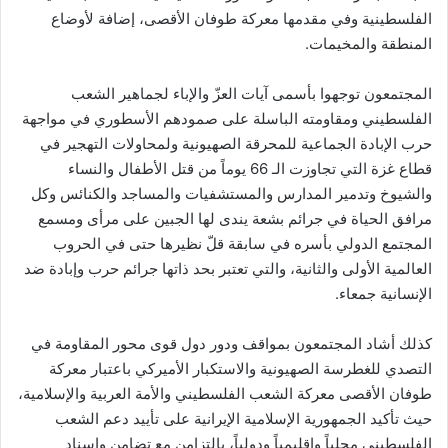
الفلسطينية وفي مقدمها معركة طوفان الأقصى، إضافة لأوضاع
المنطقة والمخيمات.
المجتمعون توجهوا بأسمى آيات العزّ والإباء لجماهير الشعب
الفلسطيني ومقاومته الباسلة على صمودهم الأسطوري في مواجهة
حرب الإبادة الجماعية للمحرقة الصهيونية ولمحاولات التهجير في
قطاع غزة التي تجاوزت الـ 66 يوماً من قتل الأطفال والنساء
والشيوخ وتدمير المدارس والمستشفيات والمساجد والكنائس وكل
مرافق الحياة في جرائم بشعة يندى لها الجبين على مرأى ومسمع
المجتمع الدولي بأسره في سابقة قلّ نظيرها حتى في الحروب
العالمية الأولى والثانية، والتي تعتبر بحد ذاتها جرائم حرب وإبادة ضد
الإنسانية جمعاء.
كذلك أشاد المجتمعون بمواقف ودور دول قوى محور المقاومة في
التصدي للغطرسة الصهيونية والاستكبار الأميركي باعتبار معركة
طوفان الأقصى معركة الشعب الفلسطيني والأمة العربية والإسلامية،
حيث تأكيد الجمهورية الإسلامية الإيرانية على تأييد دعم الشعب
الفلسطيني محلياً وإقليمياً ودولياً، بالتزامن مع تضامن وإسناد