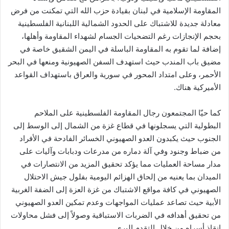
المقاومة الإسلامية في لبنان بقيادة حزب الله التي تمكنت من فرض
معادلة جديدة للاشتباك على الحدود الشمالية اللبنانية الفلسطينية
بحجم الإنجازات رغم التضحيات الجسام لشهداء المقاومة وأهلها،
إضافة لما تقوم به المقاومة الباسلة في اليمن الشقيق خاصة في
مضيق باب المندب حيث استهدف السفن الصهيونية ومنعها في البحر
الأحمر، وعلى امتداد المحور في سورية والعراق باستهداف القواعد
الأميركية هناك.
كما حيّا المجتمعون رجال المقاومة الفلسطينية على الملاحم
البطولية التي يسجلونها في قطاع غزة من الشمال إلى الوسط إلى
الجنوب حيث يكبدون العدو الصهيوني الخسائر الفادحة في الأفراد
من ضباط وجنود وفي آلة دماره من مدرعات ودبابات وآليات على
مدار مساحة العمليات مما يؤكد تحقيق المزيد من الانتصارات في
الميدان بما يعنيه من إلحاق الهزائم اليومية بفلول جيش الاحتلال
الصهيوني في كافة مواقع الاشتباك من غزة العزة إلى الضفة الغربية
الأبية حيث تصاعد عمليات المواجهات وعدم تمكين العدو الصهيوني
من تحقيق أهدافه في الضربات الاستباقية وصولاً إلى فشل محاولات
إنقاذ أسراه من خلال التقدم البري.