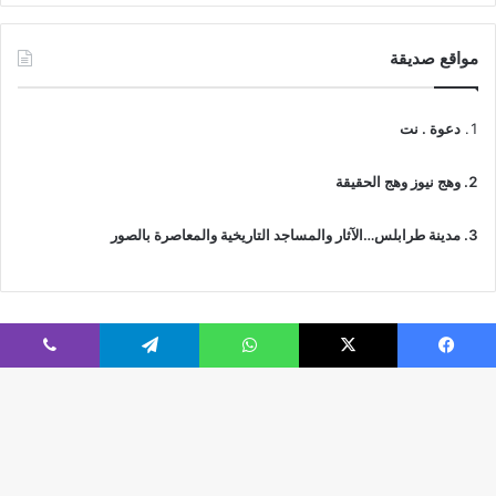
مواقع صديقة
دعوة . نت
وهج نيوز وهج الحقيقة
مدينة طرابلس…الآثار والمساجد التاريخية والمعاصرة بالصور
فيسبوك
‫X
واتساب
تيلقرام
ڤايبر
© جميع الحقوق محفوظة 2026 | IslamicTawhid
Webs2Host تم تصميمه من قِبل
زر