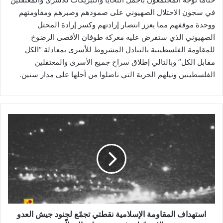
في سجون الاحتلال الصهيوني على صمودهم وصبرهم ومقاومتهم
ووحدة موقفهم مما يعزز انتصار إرادتهم وكسر إرادة المحتل
الصهيوني الذي ستفرض عليه معركة طوفان الأقصى الرضوخ
للمقاومة الفلسطينية بالتبادل المشروط للأسرى بمعادلة “الكل
مقابل الكل” وبالتالي إطلاق سراح جميع الأسرى والمعتقلين
الفلسطينين ونيلهم الحرية التي ناضلوا من أجلها على مدار سنين.
ا
س
ت
ه
د
ا
ف
ا
ل
م
استهداف المقاومة الإسلامية نقطتي تجمّع لجنود جيش العدو