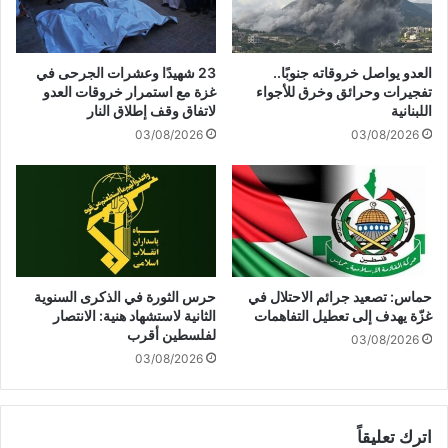
ع
و
ل
ا
ج
ت
العدو يواصل خروقاته جنوبًا..
23 شهيدًا وعشرات الجرحى في
ن
ا
تفجيرات وحرائق وخرق للأجواء
غزة مع استمرار خروقات العدو
و
ل
اللبنانية
لاتفاق وقف إطلاق النار
د
م
03/08/2026
03/08/2026
ج
س
ي
ل
ش
ح
ا
ة
ل
و
ع
ا
د
ل
و
ج
حماس: تصعيد جرائم الاحتلال في
حرس الثورة في الذكرى السنوية
ا
ي
غزّة يهدف إلى تعطيل التفاهمات
الثانية لاستشهاد هنية: الانتصار
ل
ش
لفلسطين أقرب
03/08/2026
إ
ا
03/08/2026
س
ل
ر
ي
ا
م
ئ
اترك تعليقاً
ن