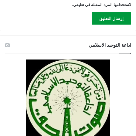
و
لاستخدامها المرة المقبلة في تعليقي.
م
ن
ب
ي
ن
ه
اذاعة التوحيد الاسلامي
ا
إ
س
ر
ا
ئ
ي
ل