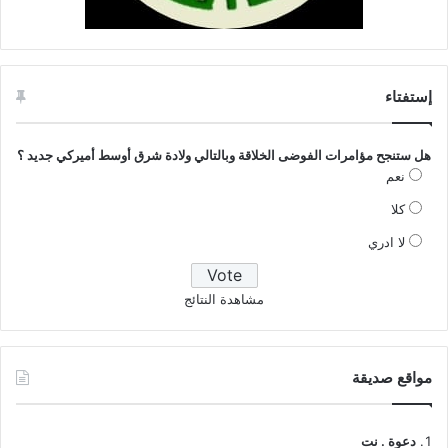
إستفتاء
هل ستنجح مؤامرات الفوضى الخلاقة وبالتالي ولادة شرق أوسط أميركي جديد ؟
نعم
كلا
لا ادري
مشاهدة النتائج
مواقع صديقة
دعوة . نت