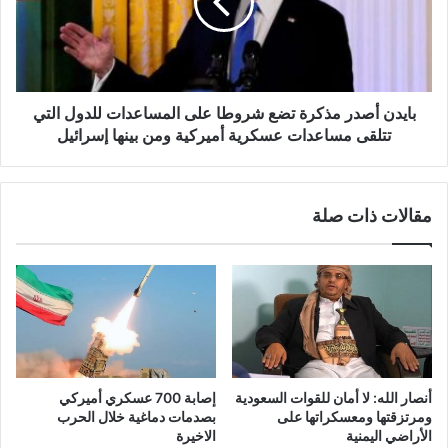
ح
ن
ز
أ
ب
ص
ا
د
ل
ر
ل
م
بايدن أصدر مذكرة تضع شروطا على المساعدات للدول التي
ه
ذ
تتلقى مساعدات عسكرية أميركية ومن بينها إسرائيل
ل
ك
ا
ر
ي
ة
مقالات ذات صلة
م
ت
ك
ض
ن
ع
ر
ش
د
ر
ع
و
ه
ط
ا
ع
أنصار الله: لا أمان للقوات السعودية
إصابة 700 عسكري أميركي
ل
ومرتزقتها ومعسكراتها على
بصدمات دماغية خلال الحرب
ى
الأراضي اليمنية
الاخيرة
ا