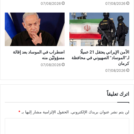
07/08/2026
07/08/2026
ل
م
س
ا
ع
د
ا
ت
الأمن الإيراني يعتقل 21 عميلًا
اضطراب في الموساد بعد إقالة
ل
لـ”الموساد” الصهيوني في محافظة
مسؤوليْن منه
ل
كرمان
07/08/2026
د
07/08/2026
و
ل
ا
اترك تعليقاً
ل
ت
ي
لن يتم نشر عنوان بريدك الإلكتروني.
الحقول الإلزامية مشار إليها بـ
*
ت
ت
ا
ل
ق
ل