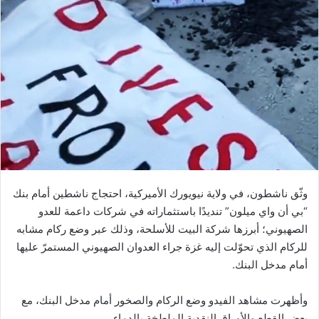
وثّق ناشطون، في ولاية نيويورك الأميركية، احتجاج ناشطين أمام بنك
“بي أن واي ميلون” تنديدًا باستثماراته في شركات داعمة للعدو
الصهيوني؛ أبرزها شركة البيت للأسلحة، وذلك عبر وضع ركام مشابه
للركام الذي تحوّلت إليه غزة جراء العدوان الصهيوني المستمرّ عليها
أمام مدخل البنك.
وأظهرت مشاهد الفيدو وضع الركام والصخور أمام مدخل البنك، مع
بعض القطع والأوراق النقدية الملطخة بالدماء.