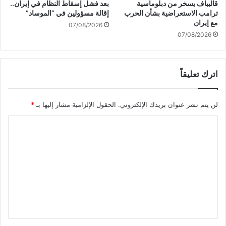
قاليباف يسخر من دبلوماسية
بعد فشل إسقاط النظام في إيران..
ن
ترامب الاستعراضية بشأن الحرب
إقالة مسؤولين في “الموساد”
و
مع إيران
07/08/2026
ا
07/08/2026
ل
م
ق
اترك تعليقاً
ا
و
م
لن يتم نشر عنوان بريدك الإلكتروني.
الحقول الإلزامية مشار إليها بـ
*
ة
ر
ا
غ
م
ل
ا
ت
ل
ع
أ
ز
ل
م
ي
ا
ت
ق
ا