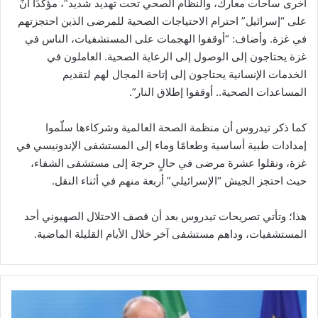
أخرى ساحات معارك، والنظام الصحي تحت تهديد شديد”، مؤكّدًا أنّ
على “إسرائيل” احترام الاحتياجات الصحية للمرضى الذين احتجزتهم
في غزة. وأضاف: “أوقفوا الهجمات على المستشفيات، الناس في
غزة يحتاجون إلى الوصول إلى الرعاية الصحية. العاملون في
الخدمات الإنسانية يحتاجون إلى إتاحة المجال لهم لتقديم
المساعدات الصحية.. أوقفوا إطلاق النار”.
كما ذكر تيدروس أن منظمة الصحة العالمية وشركاءها سلّموا
إمدادات طبية أساسية وطعامًا وماء إلى المستشفى الإندونيسي في
غزة، ونقلوا عشرة مرضى في حالٍ حرجة إلى مستشفى الشفاء،
حيث احتجز الجيش “الإسرائيلي” أربعة منهم في أثناء النقل.
هذا؛ وتأتي تصريحات تيدروس بعد أن قصف الاحتلال الصهيوني أحد
المستشفيات، وداهم مستشفى آخر خلال الأيام القليلة الماضية.
ا
ل