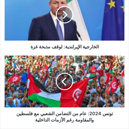
خ
ا
ر
ج
ي
ة
ا
ل
الخارجية الإيرلندية: لوقف مذبحة غزة
إ
ي
ت
ر
و
ل
ن
ن
س
د
2
ي
0
ة
2
:
4
ل
:
و
ع
تونس 2024: عام من التضامن الشعبي مع فلسطين
ق
ا
والمقاومة رغم الأزمات الداخلية
ف
م