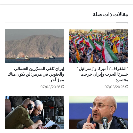
م
م
ذ
ن
مقالات ذات صلة
ب
ا
ح
ل
ة
ت
غ
ض
ز
ا
ة
م
ن
ا
ل
“التلغراف”: أميركا و”إسرائيل”
إيران تُلغي الممرّرين الشمالي
ش
خسرتا الحرب وإيران خرجت
والجنوبي في هرمز: لن يكون هناك
ع
منتصرة
ممرّ آخر
ب
07/08/2026
07/08/2026
ي
م
ع
ف
ل
س
ط
ي