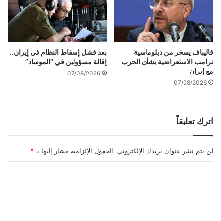
ن
ف
ي
ب
ن
قاليباف يسخر من دبلوماسية
بعد فشل إسقاط النظام في إيران..
غ
ترامب الاستعراضية بشأن الحرب
إقالة مسؤولين في “الموساد”
ل
مع إيران
07/08/2026
ا
07/08/2026
د
ي
ش
اترك تعليقاً
لن يتم نشر عنوان بريدك الإلكتروني.
الحقول الإلزامية مشار إليها بـ
*
ا
ل
ت
ع