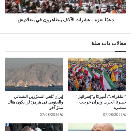
r
ز
a
ة
m
.
j
.
دعمًا لغزة.. عشرات الآلاف يتظاهرون في بنغلاديش
a
ع
i
ش
n
ر
مقالات ذات صلة
a
ا
k
ت
j
ا
ö
ل
v
آ
ő
ل
j
ا
e
ف
ي
“التلغراف”: أميركا و”إسرائيل”
إيران تُلغي الممرّرين الشمالي
ت
خسرتا الحرب وإيران خرجت
والجنوبي في هرمز: لن يكون هناك
ظ
منتصرة
ممرّ آخر
ا
07/08/2026
07/08/2026
ه
ر
و