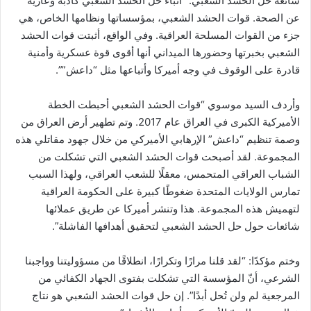
شائعة حل الحشد الشعبي: “أنباء حل الحشد الشعبي كاذبة وعارية
عن الصحة. قوات الحشد الشعبي، بمؤسساتها ونظامها الخاص، هي
جزء من القوات المسلحة العراقية. وفي الواقع، أثبتت قوات الحشد
الشعبي بخبرتها وحضورها الميداني أنها أقوى قوة عسكرية وأمنية
قادرة على الوقوف في وجه أميركا وأتباعها مثل “داعش””.
وأردف السيد موسوي “قوات الحشد الشعبي أحبطت الخطة
الأميركية الكبرى في العراق عام 2017. وتم تطهير أرض العراق من
وصمة تنظيم “داعش” الإرهابي الأميركي من خلال جهود مقاتلي هذه
المجموعة. لقد أصبحت قوات الحشد الشعبي التي تشكلت من
الشباب العراقي المتحمس، معقلًا للشعب العراقي، ولهذا السبب
تمارس الولايات المتحدة ضغوطًا كبيرة على الحكومة العراقية
لتهميش هذه المجموعة. هذا وتنشر أميركا عن طريق عملائها
شائعات حول حل الحشد الشعبي لتحقيق أهدافها الفاشلة”.
وختم مؤكدًا: “لقد قلنا مرارًا وتكرارًا، انطلاقًا من مسؤوليتنا وواجبنا
الشرعي، أنّ المؤسسة التي تشكلت بفتوى الجهاد الكفائي من
المرجعية لم ولن تُحل أبدًا”. إن حل قوات الحشد الشعبي هو نتاج