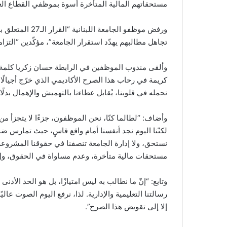
مستحقاتهم المالية المتأخرة أسوة بموظفي القطاع الع
ورفض موظفو الجام
تجاهل مطالبهم يهدّد استقرار الجامعة”، مؤكّدين “الت
وألقى مندوب الموظفين في الرابطة حسان زكريا كلمة باس
كريمة في رحاب هذا الصرح الأكاديمي الذي خرّج أجيالًا
نحمله في قلوبنا، يُقابل عطاءنا بالتهميش والإهمال بدلًا
وأضاف: “لطالما كنّا، نحن الموظفون، جزءًا لا يتجزأ م
لكنّنا اليوم نجد أنفسنا أمام واقع قاسٍ، حيث تمارس ضدن
نستحق، ولا إدارة الجامعة تنصفنا في حقوقنا المشروع
مستحقات مالية متأخرة، وعدم مساواة في الحقوق، وإجرا
وتابع: “إنّ ما نطالب به ليس امتيازًا، بل هو الحد الأد
رسالتنا التعليمية والإدارية. لذا، نرفع اليوم الصوت عا
إلا إلى تقويض هذا الصرح”.