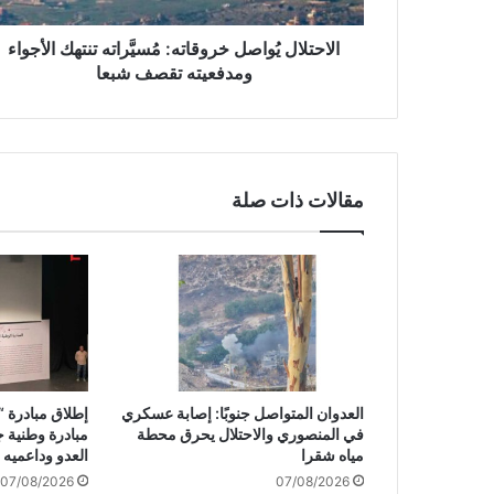
يُ
و
الاحتلال يُواصل خروقاته: مُسيَّراته تنتهك الأجواء
ا
ومدفعيته تقصف شبعا
ص
ل
خ
ر
و
مقالات ذات صلة
ق
ا
ت
ه
:
مُ
س
يَّ
ر
العدوان المتواصل جنوبًا: إصابة عسكري
إطلاق مبادرة “ل
ا
في المنصوري والاحتلال يحرق محطة
مبادرة وطنية 
ت
مياه شقرا
العدو وداعميه
ه
07/08/2026
07/08/2026
ت