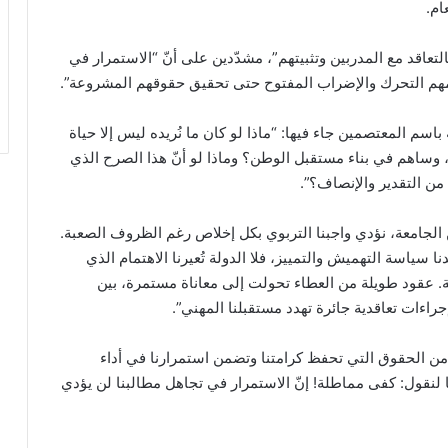
ام.
عة اللبنانية “القرار الـ27 المتعلق بالتعاقد مع المدربين وتثبيتهم”، مشدّدين على أنّ “الاستمرار في
زامهم التحرك والإضراب المفتوح حتى تحقيق حقوقهم المشروعة”.
م المعتصمين جاء فيها: “ماذا لو كان ما نُريده ليس إلا حياة
، وساهم في بناء مستقبل الوطن؟ وماذا لو أنّ هذا الصرح الذي
 من التقدير والإنصاف؟”.
ن الجامعة، نؤدي واجبنا التربوي بكل إخلاص رغم الظروف الصعبة.
ا سياسة التهميش والتمييز، فلا الدولة تُعيرنا الاهتمام الذي
ة. عقود طويلة من العطاء تحولت إلى معاناة مستمرة، بين
ءات تعاقدية جائرة تهدد مستقبلنا المهني”.
نى من الحقوق التي تحفظ كرامتنا وتضمن استمرارنا في أداء
ليًا لنقول: كفى مماطلة! إنّ الاستمرار في تجاهل مطالبنا لن يؤدي