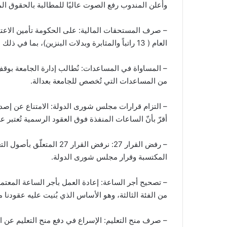
وأعلن المندوب رفع الصوت عاليًا للمطالبة بالحقوق الم
– صرف المستحقات المالية: على الحكومة تأمين الاعتما
العام ( 13 راتباً والمثابرة وبدلات البنزين)، بما في ذلك الراتبان الإضافيان بأثر رجعي اعتبارًا من كانون الأول 2023.
– المساواة في المساعدات: نُطالب إدارة الجامعة بوق
من المساعدات التي تُخصص للجامعة بعدالة.
– التزام قرارات مجلس شورى الدولة: الامتناع عن إصد
أقرّ بأنّ الساعات المنفذة فوق العقود الرسمية تُعتبر عملً
– رفض القرار 27: نرفض القر
المكتسبة وقرار مجلس شورى الدولة.
– تصحيح أجر الساعة: إعادة العمل بأجر الساعة المعتمد
من الفئة الثالثة، وهو الأساس الذي بُنيت عليه عقودنا م
– صرف منح التعليم: الإسراع في دفع منح التعليم عن العامين الدراسيين 2023 و24