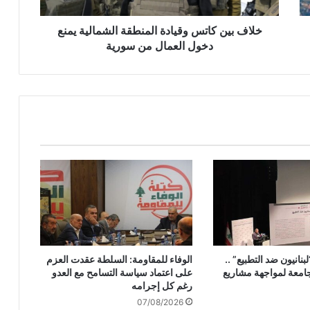
ا
ت
خلاف بين كاتس وقيادة المنطقة الشمالية يمنع
س
دخول العمال من سورية
و
ق
ي
ا
د
ة
ا
ل
م
ن
ط
ق
ة
ا
بنانيون ضد التطبيع” ..
الوفاء للمقاومة: السلطة عقدت العزم
ل
جامعة لمواجهة مشاريع
على اعتماد سياسة التسامح مع العدو
ش
رغم كل إجرامه
م
07/08/2026
ا