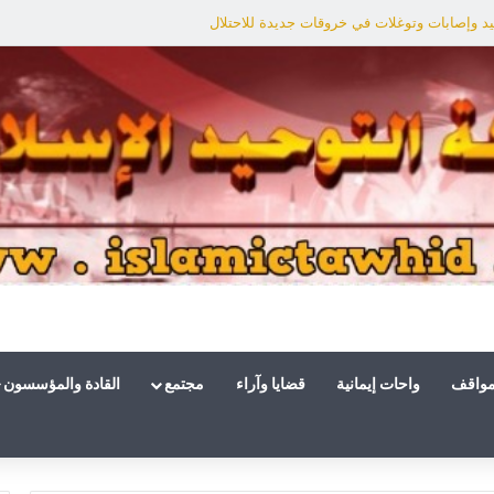
د وإصابات وتوغلات في خروقات جديدة للاحتلال
مواقف
واحات إيمانية
قضايا وآراء
مجتمع
القادة والمؤسسون