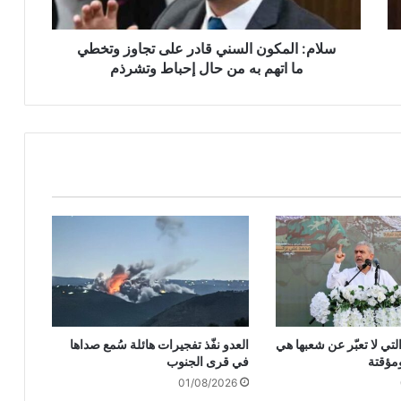
م
ك
و
سلام: المكون السني قادر على تجاوز وتخطي
ن
ما اتهم به من حال إحباط وتشرذم
ا
ل
س
ن
ي
ق
ا
د
ر
ع
ل
ى
ت
ج
لتي لا تعبّر عن شعبها هي
العدو نفّذ تفجيرات هائلة سُمع صداها
ا
مؤقتة
في قرى الجنوب
و
01/08/2026
ز