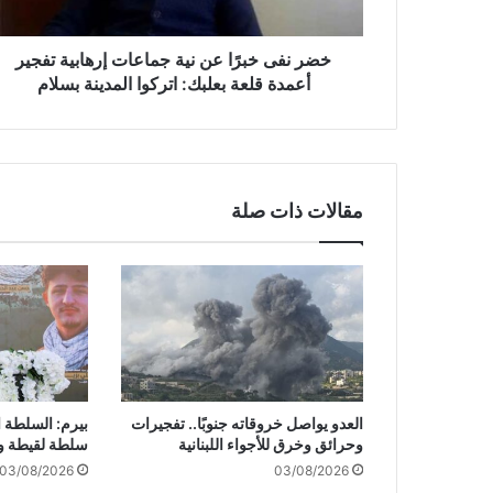
ب
رً
ا
خضر نفى خبرًا عن نية جماعات إرهابية تفجير
ع
أعمدة قلعة بعلبك: اتركوا المدينة بسلام
ن
ن
ي
ة
ج
مقالات ذات صلة
م
ا
ع
ا
ت
إ
ر
ه
ا
العدو يواصل خروقاته جنوبًا.. تفجيرات
بيرم: السلطة ا
ب
وحرائق وخرق للأجواء اللبنانية
سلطة لقيطة و
ي
03/08/2026
03/08/2026
ة