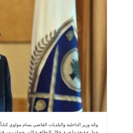
وجّه وزير الداخلية والبلديات القاضي بسام مولوي كتابا
حول حقيقة ما جرى خلال التظاهرة التي حصلت من قبل 