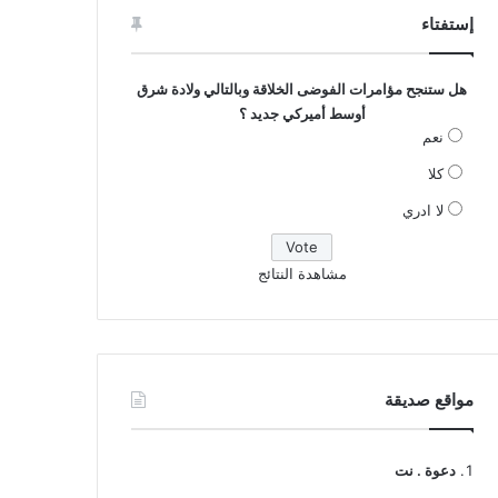
إستفتاء
هل ستنجح مؤامرات الفوضى الخلاقة وبالتالي ولادة شرق
أوسط أميركي جديد ؟
نعم
كلا
لا ادري
مشاهدة النتائج
مواقع صديقة
دعوة . نت