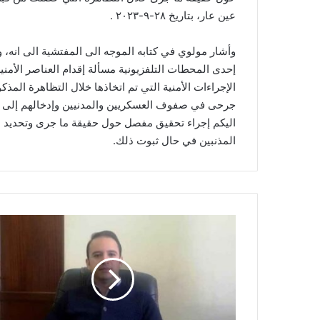
عين عار، بتاريخ ٢٨-٩-٢٠٢٣ .
وأشار مولوي في كتابه الموجه الى المفتشية الى انه، 
إحدى المحطات التلفزيونية مسألة إقدام العناصر الأمني
الإجراءات الأمنية التي تم اتخاذها خلال التظاهرة المذ
جرحى في صفوف العسكريين والمدنيين وإدخالهم إلى 
اليكم إجراء تحقيق مفصل حول حقيقة ما جرى وتحديد ال
المذنبين في حال ثبوت ذلك.
خ
ض
ر
ن
ف
ى
خ