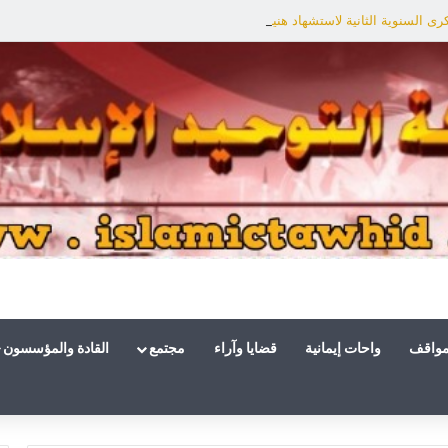
ى السنوية الثانية لاستشهاد هنية: الانتصار لفلسطين أقرب
مواقف
واحات إيمانية
قضايا وآراء
مجتمع
القادة والمؤسسون