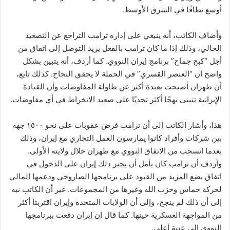
أوسع نطاقًا في الشرق الأوسط.
وأضاف الكاتب، أنه ينبغي على إدارة ترامب التراجع عن التصعيد
الحالي، وذلك إذا ما كان ترامب بالفعل يريد التوصل إلى اتفاق من
أجل “كبح جماح” برنامج إيران النووي. كما أردف، أنه يتبين بشكل
واضح أن “العنصر القسري” في الحملة لا يحقق النجاح. كذلك تابع،
أن طهران أصبحت بعيدة أكثر عن طاولة المفاوضات وأن القيادة
الإيرانية تتبنى نهجًا أكثر تحديًا على صعيد الانخراط في أي مفاوضات.
هذا، وأشار الكاتب إلى أن ترامب فرض عقوبات على نحو ١٥٠٠ جهة
بين شركات وأفراد كانوا يمارسون العمل التجاري مع إيران، وذلك
بعدما انسحب من الاتفاق النووي مع طهران خلال ولايته الأولى.
وأردف أن ترامب كان يأمل أن يجبر ذلك إيران على الدخول في
اتفاق يضع المزيد من القيود على برنامجها الصاروخي ودعمها المالي
لحركة حماس وحزب الله وغيرها من المجموعات. غير أن الكاتب نبه
إلى أن ذلك لم ينجح، وإلى أن الولايات المتحدة وإيران اقتربتا أكثر
من المواجهة العسكرية حينها. كما قال إن إيران دفعت ببرنامجها
النووي إلى عتبة أعلى.