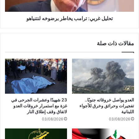
ل
ب
ع
ي
د
:
تحليل غربي: ترامب يخاطر برضوخه لنتنياهو
و
ت
ا
ر
ن
ا
مقالات ذات صلة
ه
م
ا
ب
:
ي
غ
خ
ا
ا
ر
ط
ا
ر
ت
ب
ع
ر
العدو يواصل خروقاته جنوبًا..
23 شهيدًا وعشرات الجرحى في
ل
ض
تفجيرات وحرائق وخرق للأجواء
غزة مع استمرار خروقات العدو
ى
و
اللبنانية
لاتفاق وقف إطلاق النار
ا
خ
03/08/2026
03/08/2026
ل
ه
حُ
ل
د
ن