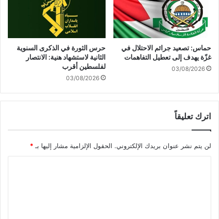
ي
ت
د
ن
ة
ي
و
ا
ص
ه
حماس: تصعيد جرائم الاحتلال في
حرس الثورة في الذكرى السنوية
ع
و
غزّة يهدف إلى تعطيل التفاهمات
الثانية لاستشهاد هنية: الانتصار
د
لفلسطين أقرب
03/08/2026
ة
03/08/2026
ف
ي
ا
اترك تعليقاً
ل
ي
م
لن يتم نشر عنوان بريدك الإلكتروني.
الحقول الإلزامية مشار إليها بـ
*
ن
ا
ل
ت
ع