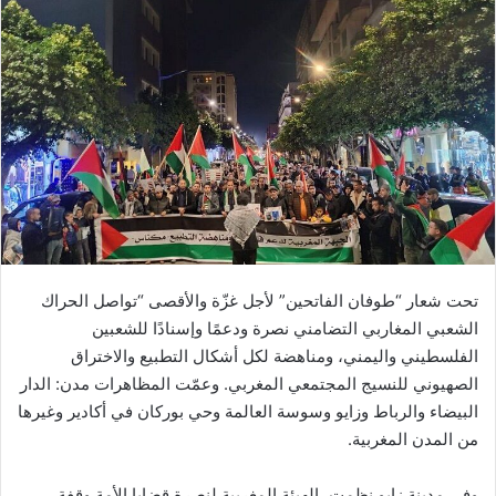
تحت شعار “طوفان الفاتحين” لأجل غزّة والأقصى “تواصل الحراك
الشعبي المغاربي التضامني نصرة ودعمًا وإسنادًا للشعبين
الفلسطيني واليمني، ومناهضة لكل أشكال التطبيع والاختراق
الصهيوني للنسيج المجتمعي المغربي. وعمّت المظاهرات مدن: الدار
البيضاء والرباط وزايو وسوسة العالمة وحي بوركان في أكادير وغيرها
من المدن المغربية.
وفي مدينة زايو نظمت، الهيئة المغربية لنصرة قضايا الأمة وقفة