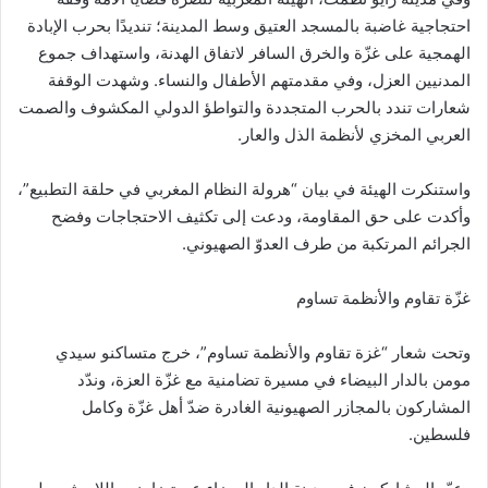
احتجاجية غاضبة بالمسجد العتيق وسط المدينة؛ تنديدًا بحرب الإبادة
الهمجية على غزّة والخرق السافر لاتفاق الهدنة، واستهداف جموع
المدنيين العزل، وفي مقدمتهم الأطفال والنساء. وشهدت الوقفة
شعارات تندد بالحرب المتجددة والتواطؤ الدولي المكشوف والصمت
العربي المخزي لأنظمة الذل والعار.
واستنكرت الهيئة في بيان “هرولة النظام المغربي في حلقة التطبيع”،
وأكدت على حق المقاومة، ودعت إلى تكثيف الاحتجاجات وفضح
الجرائم المرتكبة من طرف العدوّ الصهيوني.
غزّة تقاوم والأنظمة تساوم
وتحت شعار “غزة تقاوم والأنظمة تساوم”، خرج متساكنو سيدي
مومن بالدار البيضاء في مسيرة تضامنية مع غزّة العزة، وندّد
المشاركون بالمجازر الصهيونية الغادرة ضدّ أهل غزّة وكامل
فلسطين.