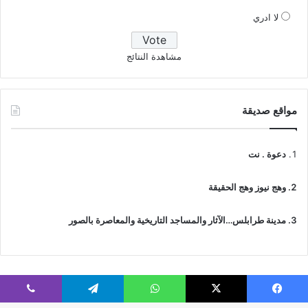
لا ادري
مشاهدة النتائج
مواقع صديقة
دعوة . نت
وهج نيوز وهج الحقيقة
مدينة طرابلس…الآثار والمساجد التاريخية والمعاصرة بالصور
فيسبوك
‫X
واتساب
تيلقرام
ڤايبر