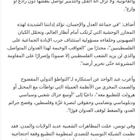
والقانونية. ولا تزال آلة القتل والتدمير تواصل بطشها دون رادع أو
وازع”.
أضاف: “في جماعة العدل والإحسان، نؤكد إدانتنا الشديدة لهذه
المجازر الوحشية التي تُرتكب أمام أنظار العالم، ونحمّل الكيان
الصهيوني وحلفاءه مسؤولية استئناف حرب الإبادة الجماعية على
الفلسطينيين”، محذرًا من “العواقب الوخيمة لهذا العدوان المتواصل،
والذي لن يزيد الشعب الفلسطيني إلا صمودًا وإصرارًا على المقاومة
المشروعة حتّى تحرير أرضه”.
وأعرب عبد الواحد عن استنكاره لـ”التواطؤ الدولي المفضوح
والصمت المخزي من الأنظمة العميلة التي تواطأت مع المحتل أو
هرولت للتطبيع معه”، داعيًا إلى “أوسع حراك شعبي وسياسي
ودبلوماسي وتضامني وحقوقي لنصرة غزّة وفلسطين، وفضح جرائم
العدو، والضغط لوقف العدوان فورًا”.
وفي تونس، عمّت المظاهرات الشعبية عديد الولايات والمدن. فقد
نظمت الشبكة التونسية للتصدي لمنظومة التطبيع وقفة احتجاجية