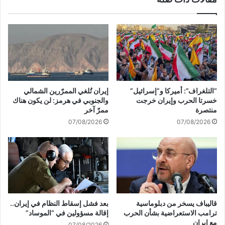
ا
د
ق
و
ا
ا
ل
ن
ن
ع
ا
ل
ر
ى
و
غ
“التلغراف”: أميركا و”إسرائيل”
إيران تُلغي الممرّرين الشمالي
ت
ز
خسرتا الحرب وإيران خرجت
والجنوبي في هرمز: لن يكون هناك
ط
ة
منتصرة
ممرّ آخر
ب
ب
07/08/2026
07/08/2026
ي
ـ
ع
"
ا
ا
ل
ل
ع
ن
ل
ك
ا
س
ق
ة
قاليباف يسخر من دبلوماسية
بعد فشل إسقاط النظام في إيران..
ا
ا
ترامب الاستعراضية بشأن الحرب
إقالة مسؤولين في “الموساد”
ت
ل
مع إيران
07/08/2026