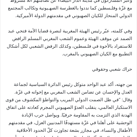
وعبّر المشاركون في مدينة الدار البيضاء عن تضامنهم اللا مشروط
مع غزّة وفلـسطين كما نددوا بالغطرسة الصهـيونية وتكالب المجتمع
الدولي المنحاز للكيان الصهيوني في مقدمتهم الدولة الأميركية.
وفي كلمته، عبّر رئيس الهيئة المغربية لنصرة قضايا الأمة فتحي عبد
الصمد عن موقف الهيئة وعموم الشعب المغربي المسلم الرافض
للاستفراد بالأخوة في فلـسطين، وكذلك الرفض الشعبي لكل أشكال
التطبيع مع الكيان الصهيوني بالمغرب.
حراك شعبي وحقوقي
من جهته، أكد عبد الواحد متوكل رئيس الدائرة السياسية لجماعة
العدل والإحسان عن تضامن الشعب المغربي مع إخوانه في غزّة.
وقال: “في ظل الصمت الدولي المريب والتواطؤ المكشوف من قوى
الاستكبار العالمي، ينقلب العدوّ الصهيوني المجرم كعادته على اتفاق
الهدنة الذي التزمت به المقاومة حرفيًا. ويواصل حرب الإبادة
الوحشية على أهلنا في غزّة مستهدفًا المدنيين العزل، في مقدمتهم
الأطفال والنساء، في مجازر بشعة تجاوزت كلّ الحدود الأخلاقية