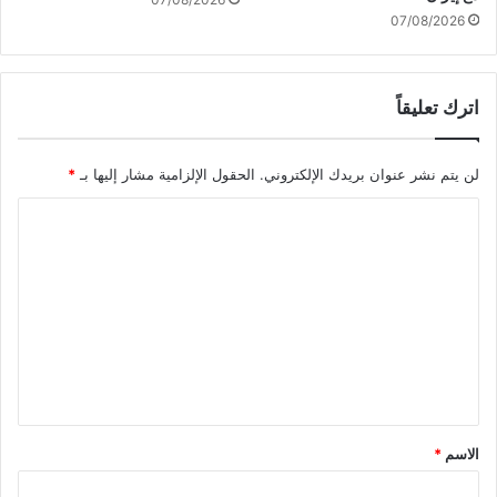
ك
07/08/2026
ب
ي
ر
اترك تعليقاً
ة
"
.
لن يتم نشر عنوان بريدك الإلكتروني.
الحقول الإلزامية مشار إليها بـ
*
.
و
ا
م
ط
ل
ا
ت
ل
ع
ب
ا
ل
ت
ي
أ
و
ق
ر
*
الاسم
*
و
ب